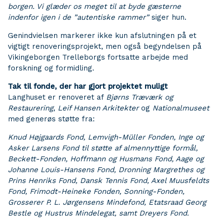
borgen. Vi glæder os meget til at byde gæsterne
indenfor igen i de ”autentiske rammer”
siger hun.
Genindvielsen markerer ikke kun afslutningen på et
vigtigt renoveringsprojekt, men også begyndelsen på
Vikingeborgen Trelleborgs fortsatte arbejde med
forskning og formidling.
Tak til fonde, der har gjort projektet muligt
Langhuset er renoveret af
Bjørns Træværk og
Restaurering
,
Leif Hansen Arkitekter
og
Nationalmuseet
med generøs støtte fra:
Knud Højgaards Fond, Lemvigh-Müller Fonden, Inge og
Asker Larsens Fond til støtte af almennyttige formål,
Beckett-Fonden, Hoffmann og Husmans Fond, Aage og
Johanne Louis-Hansens Fond, Dronning Margrethes og
Prins Henriks Fond, Dansk Tennis Fond, Axel Muusfeldts
Fond, Frimodt-Heineke Fonden, Sonning-Fonden,
Grosserer P. L. Jørgensens Mindefond, Etatsraad Georg
Bestle og Hustrus Mindelegat, samt Dreyers Fond.