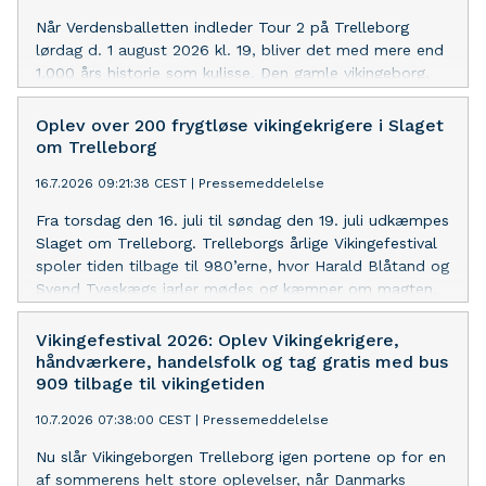
Når Verdensballetten indleder Tour 2 på Trelleborg
lørdag d. 1 august 2026 kl. 19, bliver det med mere end
1.000 års historie som kulisse. Den gamle vikingeborg,
der blev UNESCO Verdensarv for få år siden, danner
rammen om en sommeraften med ballet, opera og
Oplev over 200 frygtløse vikingekrigere i Slaget
levende musik – og netop her venter en finale, som ikke
om Trelleborg
kan opleves ved nogen af årets øvrige forestillinger.
16.7.2026 09:21:38 CEST
|
Pressemeddelelse
Fra torsdag den 16. juli til søndag den 19. juli udkæmpes
Slaget om Trelleborg. Trelleborgs årlige Vikingefestival
spoler tiden tilbage til 980’erne, hvor Harald Blåtand og
Svend Tveskægs jarler mødes og kæmper om magten.
Den stærkeste hær og de stærkeste vikingekrigere
vinder ’Slaget om Trelleborg’.
Vikingefestival 2026: Oplev Vikingekrigere,
håndværkere, handelsfolk og tag gratis med bus
909 tilbage til vikingetiden
10.7.2026 07:38:00 CEST
|
Pressemeddelelse
Nu slår Vikingeborgen Trelleborg igen portene op for en
af sommerens helt store oplevelser, når Danmarks