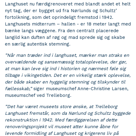
Langhuset nu færdigrenoveret med blandt andet et helt
nyt tag, der er bygget ud fra Nørlunds og Schultz’
fortolkning, som det oprindeligt fremstod i 1942.
Langhusets midterrum – hallen - er 18 meter langt med
bænke langs væggene. Fra den centralt placerede
langild kan duften af røg og mad sprede sig og skabe
en særlig autentisk stemning.
”Når man træder ind i langhuset, mærker man straks en
overvældende og sansemæssig totaloplevelse, der gør,
at man kan leve sig ind i historien og nærmest føle sig
tilbage i vikingetiden. Det er en virkelig stærk oplevelse,
der både skaber en hyggelig stemning og tilskynder til
fællesskab,”
siger museumschef Anne-Christine Larsen,
museumschef ved Trelleborg.
”Det har været museets store ønske, at Trelleborg
Langhuset fremstår, som da Nørlund og Schultz byggede
rekonstruktion i 1942. Med færdiggørelsen af dette
renoveringsprojekt vil museet atter kunne åbne for
levende formidling af Langhuset og krigerens liv på