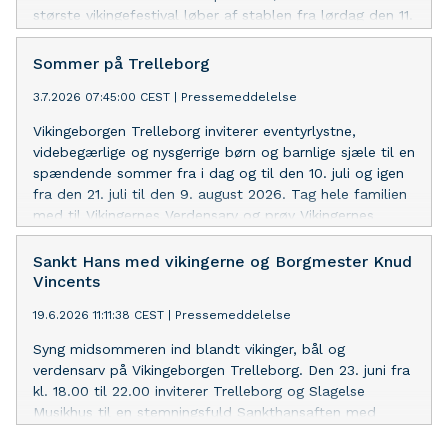
største vikingefestival løber af stablen fra lørdag den 11.
til søndag den 19. juli. I år bliver det endnu nemmere at
deltage, man kan nemlig hoppe på buslinje 909 helt
Sommer på Trelleborg
gratis mellem Slagelse Station og festivalpladsen alle
3.7.2026 07:45:00 CEST
|
Pressemeddelelse
dage og undgå at finde p-plads.
Vikingeborgen Trelleborg inviterer eventyrlystne,
videbegærlige og nysgerrige børn og barnlige sjæle til en
spændende sommer fra i dag og til den 10. juli og igen
fra den 21. juli til den 9. august 2026. Tag hele familien
med til Vikingernes Verdensarv og prøv Vikingernes
håndværk
Sankt Hans med vikingerne og Borgmester Knud
Vincents
19.6.2026 11:11:38 CEST
|
Pressemeddelelse
Syng midsommeren ind blandt vikinger, bål og
verdensarv på Vikingeborgen Trelleborg. Den 23. juni fra
kl. 18.00 til 22.00 inviterer Trelleborg og Slagelse
Musikhus til en stemningsfuld Sankthansaften med
båltale ved Borgmester Knud Vincents, koncert af