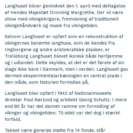
Langhuset bliver genindviet den 1. april med deltagelse
af Hendes Majestæt Dronning Margrethe. Der vil være
show med vikingekrigere, fremvisning af traditionelt
vikingehåndværk og musik fra vikingetiden.
Selvom Langhuset er opført som en rekonstruktion af
vikingernes berømte langhuse, som de kendes fra
ringborgene og andre aristokratiske pladser, er
Trelleborg Langhuset blevet ikonisk både herhjemme
og i udlandet. Dette skyldes, at det er det første af sin
slags ikke bare i Danmark, men i verden. Langhuset gav
dermed eksperimentalarkæologien en central plads i
den måde, som historien formidles på.
Langhuset blev opført i 1942 af Nationalmuseets
direktør Poul Nørlund og arkitekt Georg Schultz. I mere
end 80 år har det dannet ramme om formidling af
vikinger og vikingetiden. Til sidst var det dog i stærkt
forfald.
Takket være generøs støtte fra 14 fonde, står