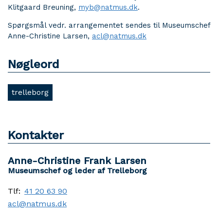
Klitgaard Breuning,
myb@natmus.dk
.
Spørgsmål vedr. arrangementet sendes til Museumschef
Anne-Christine Larsen,
acl@natmus.dk
Nøgleord
trelleborg
Kontakter
Anne-Christine Frank Larsen
Museumschef og leder af Trelleborg
Tlf:
41 20 63 90
acl@natmus.dk