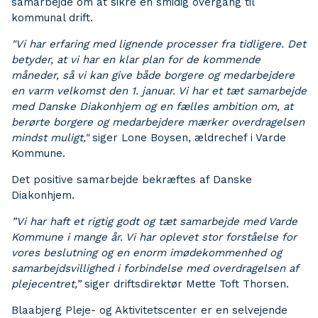
samarbejde om at sikre en smidig overgang til
kommunal drift.
"Vi har erfaring med lignende processer fra tidligere. Det
betyder, at vi har en klar plan for de kommende
måneder, så vi kan give både borgere og medarbejdere
en varm velkomst den 1. januar. Vi har et tæt samarbejde
med Danske Diakonhjem og en fælles ambition om, at
berørte borgere og medarbejdere mærker overdragelsen
mindst muligt,"
siger Lone Boysen, ældrechef i Varde
Kommune.
Det positive samarbejde bekræftes af Danske
Diakonhjem.
”Vi har haft et rigtig godt og tæt samarbejde med Varde
Kommune i mange år. Vi har oplevet stor forståelse for
vores beslutning og en enorm imødekommenhed og
samarbejdsvillighed i forbindelse med overdragelsen af
plejecentret,”
siger driftsdirektør Mette Toft Thorsen.
Blaabjerg Pleje- og Aktivitetscenter er en selvejende