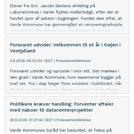
Elever fra Sct. Jacobi Skolens afdeling på
Laboratorievej i Varde flyttes midlertidigt, efter der er
fundet spor af asbest i bygningen. Fundet sker efter, at
Varde Kommune har gennemgået et renoveringsarbejde,
som ejeren af bygningen har foretaget i skolernes
sommerferie.
Forsvaret udvider: Velkommen til et år i trøjen i
Vestjylland
3.8.2026 06:00:00 CEST
|
Pressemeddelelse
Forsvaret udvider og opruster i stor stil. Det mærkes i
den grad i Varde Kommune, hvor kasernerne bygger på
livet løs. Fra i dag følger flere soldater i bybilledet, når
Oksbøl og Varde Kaserne åbner portene for de første
hold, der starter på den nye værnepligt. De næste 11
måneder vil Vestjylland være deres hjem.
Politikere kræver handling: Forventer aftaler
med naboer til datacenterprojekter
25.6.2026 07:27:44 CEST
|
Pressemeddelelse
Varde Kommunes byråd har besluttet, at fokus på