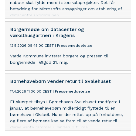
naboer skal fylde mere i storskalaprojekter. Det får
betydning for Microsofts ansøgninger om etablering af
datacentre i kommunen.
Borgermøde om datacenter og
væksthusgartneri i Krageris
12.5.2026 08:45:00 CEST
|
Pressemeddelelse
Varde Kommune inviterer borgere og pressen til
borgermøde i Ølgod 21. maj.
Børnehavebørn vender retur til Svalehuset
17.4.2026 11:00:00 CEST
|
Pressemeddelelse
Et skærpet tilsyn i Børnehaven Svalehuset medførte i
januar, at børnehavebørn midlertidigt flyttede til en
børnehave i Oksbøl. Nu er der rettet op på forholdene,
og flere af børnene kan se frem til at vende retur til
deres vante rammer i Janderup til maj.