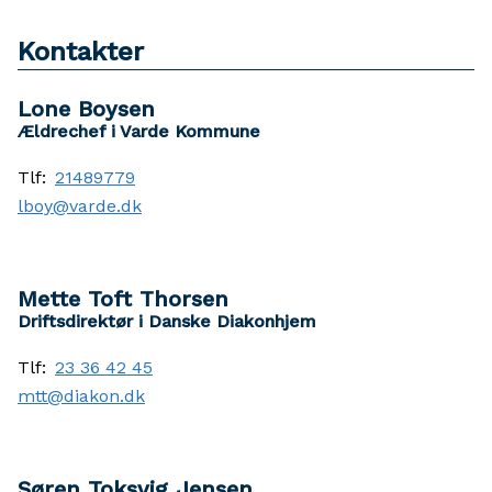
Kontakter
Lone Boysen
Ældrechef i Varde Kommune
Tlf:
21489779
lboy@varde.dk
Mette Toft Thorsen
Driftsdirektør i Danske Diakonhjem
Tlf:
23 36 42 45
mtt@diakon.dk
Søren Toksvig Jensen