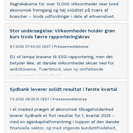
Regnskaberne for over 12.000 virksomheder viser bred
økonomisk fremgang og høj soliditet på tværs af
brancher – trods udfordringer i dele af erhvervslivet.
Stor undersøgelse: Virksomheder holder grøn
kurs trods færre rapporteringskrav
9.7.2025 07:40:00 CEST
|
Pressemeddelelse
EU vil lempe kravene til ESG-rapportering, men det
betyder ikke, at danske virksomheder skruer ned for
ambitionerne. Tværtimod, viser ny omfattende
undersøgelse fra Sydbank.
Sydbank leverer solidt resultat i første kvartal
7.5.2025 08:33:21 CEST
|
Pressemeddelelse
I et marked præget af økonomisk tilbageholdenhed
leverer Sydbank et flot resultat for 1. kvartal 2025 –
med en egenkapitalforrentning i toppen af den danske
finansielle sektor, og med stigende kundetilfredshed,