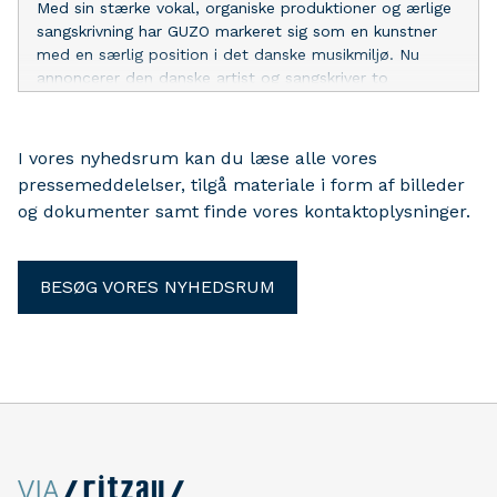
Med sin stærke vokal, organiske produktioner og ærlige
sangskrivning har GUZO markeret sig som en kunstner
med en særlig position i det danske musikmiljø. Nu
annoncerer den danske artist og sangskriver to
headlinekoncerter på TRAIN i Aarhus og Lille VEGA i
København.
I vores nyhedsrum kan du læse alle vores
pressemeddelelser, tilgå materiale i form af billeder
og dokumenter samt finde vores kontaktoplysninger.
BESØG VORES NYHEDSRUM