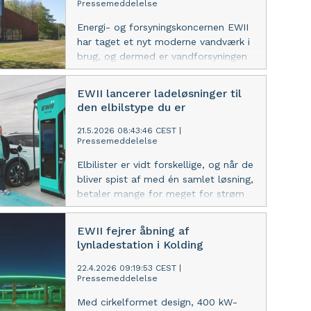
Pressemeddelelse
Energi- og forsyningskoncernen EWII
har taget et nyt moderne vandværk i
brug, og dermed er vandforsyningen
på det vestlige Fyn efter knap 10 års
arbejde igen lokal. Fra toppen af
EWII lancerer ladeløsninger til
Middelfart leverer vandværket
den elbilstype du er
drikkevand til omkring 7.500 kunder i
Middelfart by og opland.
21.5.2026 08:43:46 CEST
|
Pressemeddelelse
Elbilister er vidt forskellige, og når de
bliver spist af med én samlet løsning,
betaler mange for meget for strøm
og opladning. Energikoncernen EWII
lancerer en serie nye fleksible
EWII fejrer åbning af
ladeløsninger til elbilister. Her kan du
lynladestation i Kolding
finde et ladeprodukt, der passer til
dig og dit ladebehov.
22.4.2026 09:19:53 CEST
|
Pressemeddelelse
Med cirkelformet design, 400 kW-