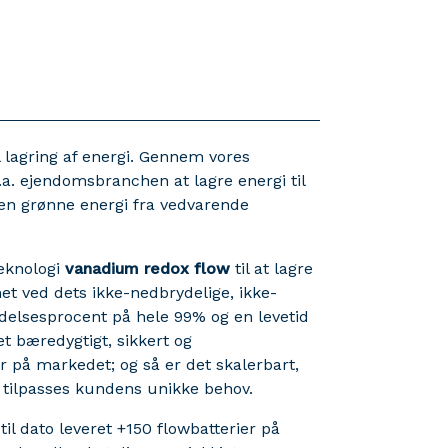
l lagring af energi. Gennem vores
l.a. ejendomsbranchen at lagre energi til
en grønne energi fra vedvarende
teknologi
vanadium redox flow
til at lagre
et ved dets ikke-nedbrydelige, ikke-
delsesprocent på hele 99% og en levetid
et bæredygtigt, sikkert og
er på markedet; og så er det skalerbart,
an tilpasses kundens unikke behov.
til dato leveret +150 flowbatterier på