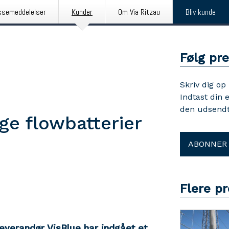
ssemeddelelser
Kunder
Om Via Ritzau
Bliv kunde
Følg pr
Skriv dig op
Indtast din 
den udsendt
ge flowbatterier
ABONNER
Flere p
everandør VisBlue har indgået et