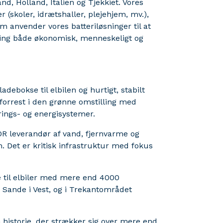
d, Holland, Italien og Tjekkiet. Vores
(skoler, idrætshaller, plejehjem, mv.),
m anvender vores batteriløsninger til at
ning både økonomisk, menneskeligt og
debokse til elbilen og hurtigt, stabilt
 forrest i den grønne omstilling med
grings- og energisystemer.
R leverandør af vand, fjernvarme og
. Det er kritisk infrastruktur med fokus
e til elbiler med mere end 4000
 Sande i Vest, og i Trekantområdet
historie, der strækker sig over mere end