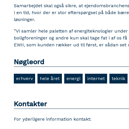
Samarbejdet skal også sikre, at ejendomsbranchens 
i en tid, hvor der er stor efterspørgsel på både bæ
løsninger.
”Vi samler hele paletten af energiteknologier unde
boligforeninger og andre kun skal tage fat i af os f
EWII, som kunden rækker ud til først, er sådan se
Nøgleord
erhverv
hele året
energi
internet
teknik
Kontakter
For yderligere information kontakt: