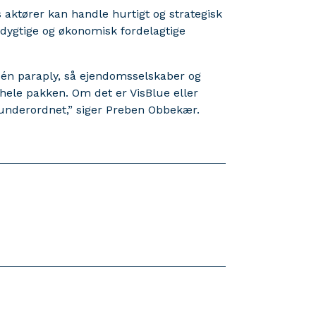
aktører kan handle hurtigt og strategisk
redygtige og økonomisk fordelagtige
r én paraply, så ejendomsselskaber og
å hele pakken. Om det er VisBlue eller
t underordnet,” siger Preben Obbekær.