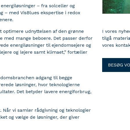
nergiløsninger – fra solceller og
g – med VisBlues ekspertise i redox
senere.
 at optimere udnyttelsen af den grønne
I vores nyh
mme med mange beboere. Det passer derfor
tilgå materi
yede energiløsninger til ejendomsejere og
vores kontak
jere og lejere samt klimaet,” fortæller
BESØG V
endomsbranchen adgang til begge
rerede løsninger, hvor teknologierne
ltater. Det betyder lavere energiforbrug,
t. Når vi samler rådgivning og teknologier
ket og vælge de løsninger, der giver