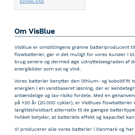
DOWNLOAD
Om VisBlue
VisBlue er omstillingens grønne batteriproducent ti
flowbatterier, gør vi det muligt for vores kunder i b
brug senere og dermed øge udnyttelsesgraden af d
energikilder som sol og vind.
Vores batterier benytter den lithium- og koboltFRI 
energien i en vandbaseret løsning, der er kendetegn
antændelige og lav-risiko fordele. Med en genanven
på +20 år (20.000 cykler), er VisBlues flowbatterier 
langtidsholdbart alternativ til de gængse batterityp
hvilket betyder, at batteriets effekt og kapacitet k
Vi producerer alle vores batterier i Danmark og har 