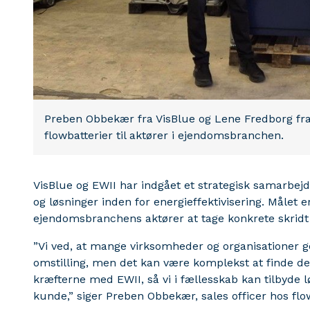
Preben Obbekær fra VisBlue og Lene Fredborg fra E
flowbatterier til aktører i ejendomsbranchen.
VisBlue og EWII har indgået et strategisk samarbejd
og løsninger inden for energieffektivisering. Målet er
ejendomsbranchens aktører at tage konkrete skridt
”Vi ved, at mange virksomheder og organisationer g
omstilling, men det kan være komplekst at finde de 
kræfterne med EWII, så vi i fællesskab kan tilbyde l
kunde,” siger Preben Obbekær, sales officer hos fl