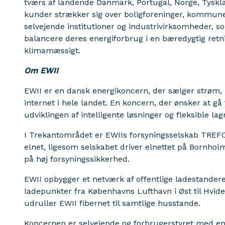
tværs af landende Danmark, Portugal, Norge, Tysklan
kunder strækker sig over boligforeninger, kommuner 
selvejende institutioner og industrivirksomheder, so
balancere deres energiforbrug i en bæredygtig ret
klimamæssigt.
Om EWII
EWII er en dansk energikoncern, der sælger strøm, la
internet i hele landet. En koncern, der ønsker at gå
udviklingen af intelligente løsninger og fleksible la
I Trekantområdet er EWIIs forsyningsselskab TREFO
elnet, ligesom selskabet driver elnettet på Bornholm
på høj forsyningssikkerhed.
EWII opbygger et netværk af offentlige ladestander
ladepunkter fra Københavns Lufthavn i Øst til Hvide
udruller EWII fibernet til samtlige husstande.
Koncernen er selvejende og forbrugerstyret med en 