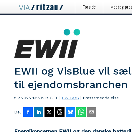
Forside
Modtag pre
EWII og VisBlue vil sæl
til ejendomsbranchen
5.2.2025 13:53:38 CET
|
EWII A/S
|
Pressemeddelelse
Del
Energikoncernen EWII og den danske batteril