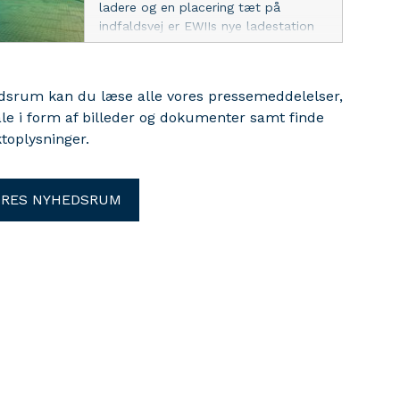
ladere og en placering tæt på
indfaldsvej er EWIIs nye ladestation
både opsigtsvækkende og
lettilgængelig for elbilister, der har
behov for lynhurtig opladning. Den
edsrum kan du læse alle vores pressemeddelelser,
29. april fejrer EWII åbningen af
ale i form af billeder og dokumenter samt finde
ladestationen med tilbud på
toplysninger.
opladning.
ORES NYHEDSRUM