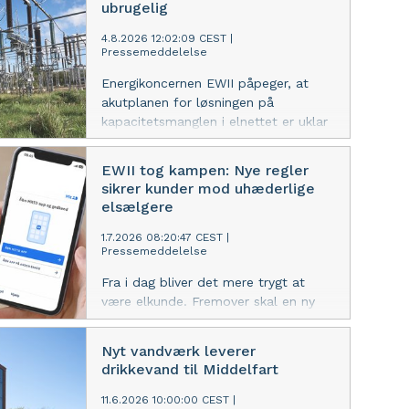
ubrugelig
4.8.2026 12:02:09 CEST
|
Pressemeddelelse
Energikoncernen EWII påpeger, at
akutplanen for løsningen på
kapacitetsmanglen i elnettet er uklar
og efterlyser i sit høringssvar mere
præcise kriterier, der ikke skal
EWII tog kampen: Nye regler
fortolkes fra sag til sag.
sikrer kunder mod uhæderlige
elsælgere
1.7.2026 08:20:47 CEST
|
Pressemeddelelse
Fra i dag bliver det mere trygt at
være elkunde. Fremover skal en ny
elaftale godkendes med MitID. En
stramning der hilses velkommen af
Nyt vandværk leverer
energikoncernen EWII, der i årevis har
drikkevand til Middelfart
kæmpet for at sikre kunderne mod
uhæderlige elsælgere.
11.6.2026 10:00:00 CEST
|