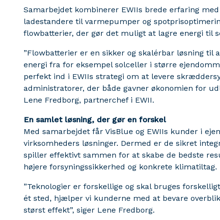
Samarbejdet kombinerer EWIIs brede erfaring med e
ladestandere til varmepumper og spotprisoptimerin
flowbatterier, der gør det muligt at lagre energi til 
”Flowbatterier er en sikker og skalérbar løsning til
energi fra for eksempel solceller i større ejendo
perfekt ind i EWIIs strategi om at levere skrædders
administratorer, der både gavner økonomien for udle
Lene Fredborg, partnerchef i EWII.
En samlet løsning, der gør en forskel
Med samarbejdet får VisBlue og EWIIs kunder i ej
virksomheders løsninger. Dermed er de sikret integ
spiller effektivt sammen for at skabe de bedste resu
højere forsyningssikkerhed og konkrete klimatiltag.
”Teknologier er forskellige og skal bruges forskellig
ét sted, hjælper vi kunderne med at bevare overblik
størst effekt”, siger Lene Fredborg.