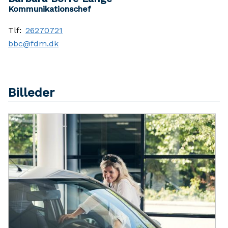
Kommunikationschef
Tlf:
26270721
bbc@fdm.dk
Billeder