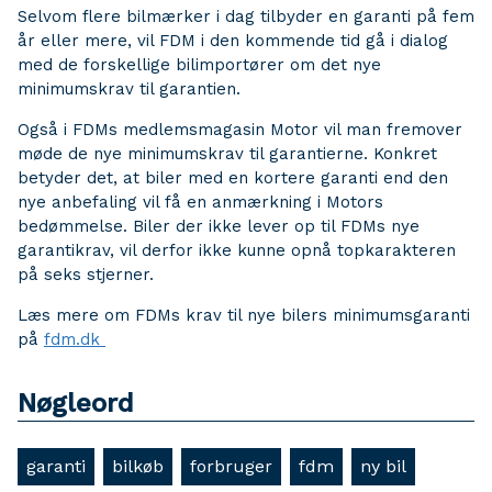
Selvom flere bilmærker i dag tilbyder en garanti på fem
år eller mere, vil FDM i den kommende tid gå i dialog
med de forskellige bilimportører om det nye
minimumskrav til garantien.
Også i FDMs medlemsmagasin Motor vil man fremover
møde de nye minimumskrav til garantierne. Konkret
betyder det, at biler med en kortere garanti end den
nye anbefaling vil få en anmærkning i Motors
bedømmelse. Biler der ikke lever op til FDMs nye
garantikrav, vil derfor ikke kunne opnå topkarakteren
på seks stjerner.
Læs mere om FDMs krav til nye bilers minimumsgaranti
på
fdm.dk
Nøgleord
garanti
bilkøb
forbruger
fdm
ny bil