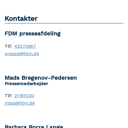
Kontakter
FDM presseafdeling
Tlf:
45270967
presse@fdm.dk
Mads Bregenov-Pedersen
Pressemedarbejder
Tlf:
21187030
mbp@fdm.dk
Barbara Borre Lange