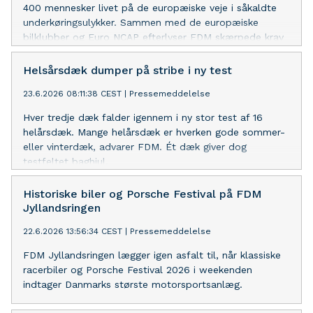
400 mennesker livet på de europæiske veje i såkaldte
underkøringsulykker. Sammen med de europæiske
bilklubber og Euro NCAP efterlyser FDM skærpede krav
til kofangerne.
Helsårsdæk dumper på stribe i ny test
23.6.2026 08:11:38 CEST
|
Pressemeddelelse
Hver tredje dæk falder igennem i ny stor test af 16
helårsdæk. Mange helårsdæk er hverken gode sommer-
eller vinterdæk, advarer FDM. Ét dæk giver dog
testfeltet baghjul.
Historiske biler og Porsche Festival på FDM
Jyllandsringen
22.6.2026 13:56:34 CEST
|
Pressemeddelelse
FDM Jyllandsringen lægger igen asfalt til, når klassiske
racerbiler og Porsche Festival 2026 i weekenden
indtager Danmarks største motorsportsanlæg.