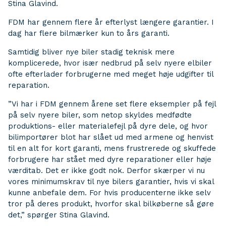
Stina Glavind.
FDM har gennem flere år efterlyst længere garantier. I
dag har flere bilmærker kun to års garanti.
Samtidig bliver nye biler stadig teknisk mere
komplicerede, hvor især nedbrud på selv nyere elbiler
ofte efterlader forbrugerne med meget høje udgifter til
reparation.
”Vi har i FDM gennem årene set flere eksempler på fejl
på selv nyere biler, som netop skyldes medfødte
produktions- eller materialefejl på dyre dele, og hvor
bilimportører blot har slået ud med armene og henvist
til en alt for kort garanti, mens frustrerede og skuffede
forbrugere har stået med dyre reparationer eller høje
værditab. Det er ikke godt nok. Derfor skærper vi nu
vores minimumskrav til nye bilers garantier, hvis vi skal
kunne anbefale dem. For hvis producenterne ikke selv
tror på deres produkt, hvorfor skal bilkøberne så gøre
det,” spørger Stina Glavind.