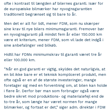
ofte i kontrast til længden af bilernes garanti. Især for
de europæiske bilmærker har nyvognsgarantien
traditionelt begrænset sig til bare to år.
Men det er alt for lidt, mener FDM, som nu skærper
sine krav til nye bilers minimumsgaranti. Fremover bør
en nyvognsgaranti på mindst fem år eller 150.000 km
være et kriterium, mener FDM, som vil lade det indgå i
sine anbefalinger ved bilkøb.
Hidtil har FDMs minimumskrav til garanti været tre år
eller 100.000 km.
”Når en god garanti er vigtig, skyldes det naturligvis, at
en bil ikke bare er et teknisk kompliceret produkt, men
ofte også er en af de største investeringer, mange
foretager sig med en forventning om, at bilen kan holde
i flere år. Derfor bør man som forbruger også være
bedre sikret mod produktions- og materialefejl end de
to-tre år, som længe har været normen for mange
bilmærker, og fortsat er det,” siger adm. direktør i FDM