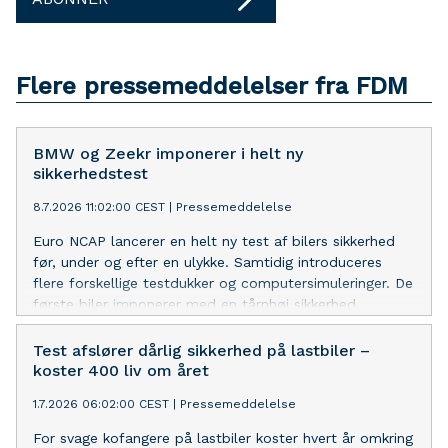
Flere pressemeddelelser fra FDM
BMW og Zeekr imponerer i helt ny
sikkerhedstest
8.7.2026 11:02:00 CEST
|
Pressemeddelelse
Euro NCAP lancerer en helt ny test af bilers sikkerhed
før, under og efter en ulykke. Samtidig introduceres
flere forskellige testdukker og computersimuleringer. De
første biler imponerer med en tårnhøj sikkerhed.
Test afslører dårlig sikkerhed på lastbiler –
koster 400 liv om året
1.7.2026 06:02:00 CEST
|
Pressemeddelelse
For svage kofangere på lastbiler koster hvert år omkring