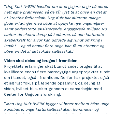
”
Ung Kult
IVÆRK handler om at engagere unge på
deres
helt egne præmisser, så de får lyst til at blive en del af
et kreativt fællesskab. Ung Kult har allerede mange
gode erfaringer med både at opdyrke nye ungemiljøer
samt understøtte eksisterende, engagerede miljøer. Nu
sætter de ekstra damp på kedlerne, så den kulturelle
skaberkraft for alvor kan udfolde sig
rundt omkring i
landet – og så endnu flere unge kan få en stemme og
blive en del af det lokale fællesskab
.”
Viden skal deles og bruges i fremtiden
Projektets erfaringer skal blandt andet bruges til at
kvalificere endnu flere bæredygtige ungeprojekter rundt
om i landet, også i fremtiden. Derfor har projektet også
et særligt fokus på løbende opsamling og deling af
viden, hvilket bl.a. sker gennem et samarbejde med
Center for Ungdomsforskning.
”
Med Ung Kult IVÆRK bygger vi broer mellem både unge
kunstnere, unge kulturfællesskaber, kommuner og