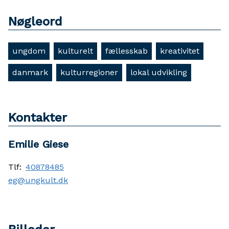
Nøgleord
ungdom
kulturelt
fællesskab
kreativitet
danmark
kulturregioner
lokal udvikling
Kontakter
Emilie Giese
Tlf:
40878485
eg@ungkult.dk