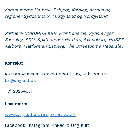
Kommunerne
Holbæk
,
Esbjerg
,
Kolding
,
Aarhus o
g
regioner Syddanmark
, Midtjylland og Nordjylland.
Partnere NORDHUS KBH
,
Frontløberne
, Sydslevigsk
Forening, SDU, Spillestedet Harders, Svendborg, HUSET
Aalborg, Platformen Esbjerg, The Streetdome Haderslev.
Kontakt:
Kjartan Annesen, projektleder i Ung Kult IVÆRK
ka@ungkult.dk
Tlf. 28254831
Læs mere:
www.ungkult.dk/projekter/ivaerk
Facebook, instagram, linkedin: Ung Kult