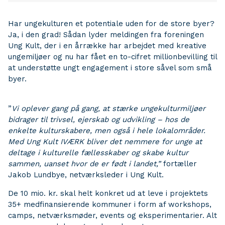
Har ungekulturen et potentiale uden for de store byer?
Ja, i den grad! Sådan lyder meldingen fra foreningen
Ung Kult, der i en årrække har arbejdet med kreative
ungemiljøer og nu har fået en to-cifret millionbevilling til
at understøtte ungt engagement i store såvel som små
byer.
”
Vi oplever gang på gang, at stærke ungekulturmiljøer
bidrager til trivsel, ejerskab og udvikling – hos de
enkelte kulturskabere, men også i hele lokalområder.
Med Ung Kult IVÆRK bliver det nemmere for unge at
deltage i kulturelle fællesskaber og skabe kultur
sammen, uanset hvor de er født i landet,”
fortæller
Jakob Lundbye, netværksleder i Ung Kult.
De 10 mio. kr. skal helt konkret ud at leve i projektets
35+ medfinansierende kommuner i form af workshops,
camps, netværksmøder, events og eksperimentarier. Alt