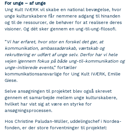
For unge – af unge
Ung Kult IVÆRK vil skabe en national bevægelse, hvor
unge kulturskabere får nemmere adgang til hinanden
og til de ressourcer, de behøver for at realisere deres
visioner. Og dét sker gennem en ung-til-ung-filosofi.
”
Vi har erfaret, hvor stor en forskel det gør, at
kommunikation, ambassadørskab, værtskab og
rekruttering er udført af unge selv. Derfor har vi hele
vejen igennem fokus på både ung-til-kommunikation og
unge-initierede events
,” fortæller
kommunikationsansvarlige for Ung Kult IVÆRK, Emilie
Giese.
Selve ansøgningen til projektet blev også skrevet
gennem et samarbejde mellem unge kulturskabere,
hvilket har vist sig at være en styrke for
ansøgningsprocessen.
Hos Christine Paludan-Müller, uddelingschef i Nordea-
fonden, er der store forventninger til projektet: