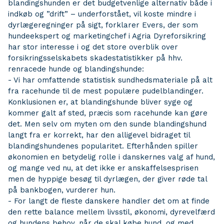
blandingshunden er det budgetvenlige alternativ både i
indkøb og ”drift” – underforstået, vil koste mindre i
dyrlægeregninger på sigt, forklarer Evers, der som
hundeekspert og marketingchef i Agria Dyreforsikring
har stor interesse i og det store overblik over
forsikringsselskabets skadestatistikker på hhv.
renracede hunde og blandingshunde:
- Vi har omfattende statistisk sundhedsmateriale på alt
fra racehunde til de mest populære pudelblandinger.
Konklusionen er, at blandingshunde bliver syge og
kommer galt af sted, præcis som racehunde kan gøre
det. Men selv om myten om den sunde blandingshund
langt fra er korrekt, har den alligevel bidraget til
blandingshundenes popularitet. Efterhånden spiller
økonomien en betydelig rolle i danskernes valg af hund,
og mange ved nu, at det ikke er anskaffelsesprisen
men de hyppige besøg til dyrlægen, der giver røde tal
på bankbogen, vurderer hun.
- For langt de fleste danskere handler det om at finde
den rette balance mellem livsstil, økonomi, dyrevelfærd
og hundens behov, når de skal købe hund, og med