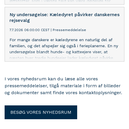
giftstoffer, som i værste fald kan være dødelige for
hunde.
Ny undersøgelse: Kæledyret påvirker danskernes
rejsevalg
7.7.2026 06:00:00 CEST
|
Pressemeddelelse
For mange danskere er kæledyrene en naturlig del af
familien, og det afspejler sig også i ferieplanerne. En ny
undersøgelse blandt hunde- og katteejere viser, at
næsten hver tredje hundeejer lader kæledyret påvirke
valget af feriedestination eller rejseform.
I vores nyhedsrum kan du læse alle vores
pressemeddelelser, tilgå materiale i form af billeder
og dokumenter samt finde vores kontaktoplysninger.
BESØG VORES NYHEDSRUM