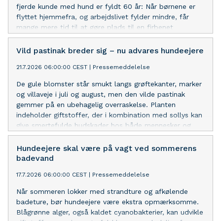
fjerde kunde med hund er fyldt 60 år: Når børnene er
flyttet hjemmefra, og arbejdslivet fylder mindre, får
mange mere tid til at gøre plads til en firbenet
følgesvend. Men før man anskaffer sig en hund, er det
vigtigt at tænke både praktisk og langsigtet.
Vild pastinak breder sig – nu advares hundeejere
21.7.2026 06:00:00 CEST
|
Pressemeddelelse
De gule blomster står smukt langs grøftekanter, marker
og villaveje i juli og august, men den vilde pastinak
gemmer på en ubehagelig overraskelse. Planten
indeholder giftstoffer, der i kombination med sollys kan
give smertefulde hudskader hos både mennesker og
hunde.
Hundeejere skal være på vagt ved sommerens
badevand
17.7.2026 06:00:00 CEST
|
Pressemeddelelse
Når sommeren lokker med strandture og afkølende
badeture, bør hundeejere være ekstra opmærksomme.
Blågrønne alger, også kaldet cyanobakterier, kan udvikle