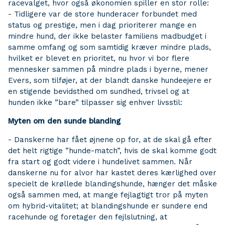
racevalget, hvor også økonomien spiller en stor rolle:
- Tidligere var de store hunderacer forbundet med
status og prestige, men i dag prioriterer mange en
mindre hund, der ikke belaster familiens madbudget i
samme omfang og som samtidig kræver mindre plads,
hvilket er blevet en prioritet, nu hvor vi bor flere
mennesker sammen på mindre plads i byerne, mener
Evers, som tilføjer, at der blandt danske hundeejere er
en stigende bevidsthed om sundhed, trivsel og at
hunden ikke ”bare” tilpasser sig enhver livsstil:
Myten om den sunde blanding
- Danskerne har fået øjnene op for, at de skal gå efter
det helt rigtige ”hunde-match”, hvis de skal komme godt
fra start og godt videre i hundelivet sammen. Når
danskerne nu for alvor har kastet deres kærlighed over
specielt de krøllede blandingshunde, hænger det måske
også sammen med, at mange fejlagtigt tror på myten
om hybrid-vitalitet; at blandingshunde er sundere end
racehunde og foretager den fejlslutning, at