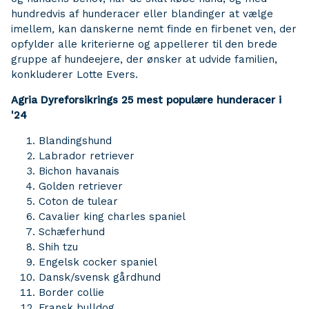
hundredvis af hunderacer eller blandinger at vælge
imellem
,
kan danskerne nemt finde en firbenet ven, der
opfylder alle kriterierne og appellerer til den brede
gruppe af hundeejere, der ønsker at udvide familien,
konkluderer Lotte Evers.
Agria Dyreforsikrings 25 mest populære hunderacer i
'24
Blandingshund
Labrador retriever
Bichon havanais
Golden retriever
Coton de tulear
Cavalier king charles spaniel
Schæferhund
Shih tzu
Engelsk cocker spaniel
Dansk/svensk gårdhund
Border collie
Fransk bulldog