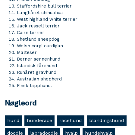
Staffordshire bull terrier
Langhåret chihuahua
West highland white terrier
Jack russell terrier
Cairn terrier
Shetland sheepdog
Welsh corgi cardigan
Malteser
Berner sennenhund
Islandsk fårehund
Ruhåret gravhund
Australian shepherd
Finsk lapphund.
Nøgleord
hund
hunderace
racehund
blandingshund
doodle
labradoodle
hvalp
hundehvalp