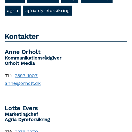
agria
agria dyreforsikring
Kontakter
Anne Orholt
Kommunikationsrådgiver
Orholt Media
Tlf:
2897 1907
anne@orholt.dk
Lotte Evers
Marketingchef
Agria Dyreforsikring
Tlf:
2878 3270