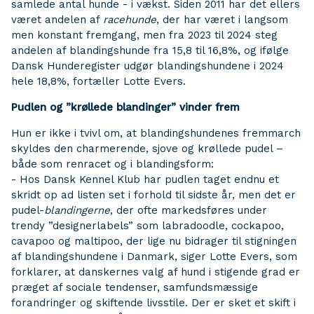
samlede antal hunde - i vækst. Siden 2011 har det ellers
været andelen af
racehunde
, der har været i langsom
men konstant fremgang, men fra 2023 til 2024 steg
andelen af blandingshunde fra 15,8 til 16,8%, og ifølge
Dansk Hunderegister udgør blandingshundene i 2024
hele 18,8%, fortæller Lotte Evers.
Pudlen og ”krøllede blandinger” vinder frem
Hun er ikke i tvivl om, at blandingshundenes fremmarch
skyldes den charmerende, sjove og krøllede pudel –
både som renracet og i blandingsform:
- Hos Dansk Kennel Klub har pudlen taget endnu et
skridt op ad listen set i forhold til sidste år, men det er
pudel-
blandingerne
, der ofte markedsføres under
trendy ”designerlabels” som labradoodle, cockapoo,
cavapoo og maltipoo, der lige nu bidrager til stigningen
af blandingshundene i Danmark, siger Lotte Evers, som
forklarer, at danskernes valg af hund i stigende grad er
præget af sociale tendenser, samfundsmæssige
forandringer og skiftende livsstile. Der er sket et skift i