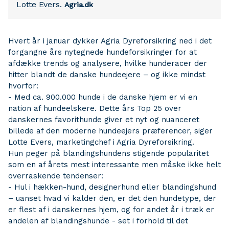
Lotte Evers.
Agria.dk
Hvert år i januar dykker Agria Dyreforsikring ned i det
forgangne års nytegnede hundeforsikringer for at
afdække trends og analysere, hvilke hunderacer der
hitter blandt de danske hundeejere – og ikke mindst
hvorfor:
- Med ca. 900.000 hunde i de danske hjem er vi en
nation af hundeelskere. Dette års Top 25 over
danskernes favorithunde giver et nyt og nuanceret
billede af den moderne hundeejers præferencer, siger
Lotte Evers, marketingchef i Agria Dyreforsikring.
Hun peger på blandingshundens stigende popularitet
som en af årets mest interessante men måske ikke helt
overraskende tendenser:
- Hul i hækken-hund, designerhund eller blandingshund
– uanset hvad vi kalder den, er det den hundetype, der
er flest af i danskernes hjem, og for andet år i træk er
andelen af blandingshunde - set i forhold til det