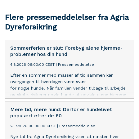
Flere pressemeddelelser fra Agria
Dyreforsikring
Sommerferien er slut: Forebyg alene hjemme-
problemer hos din hund
4.8.2026 06:00:00 CEST
|
Pressemeddelelse
Efter en sommer med masser af tid sammen kan
overgangen til hverdagen være svær
for nogle hunde. Når familien vender tilbage til arbejde
og skole, risikerer nogle hunde at udvikle alene hjemme-
problemer eller
separationsangst. Derfor opfordres hundeejere til
Mere tid, mere hund: Derfor er hundelivet
allerede nu at genindføre de faste rutiner.
populært efter de 60
23.7.2026 06:00:00 CEST
|
Pressemeddelelse
Nye tal fra Agria Dyreforsikring viser, at næsten hver