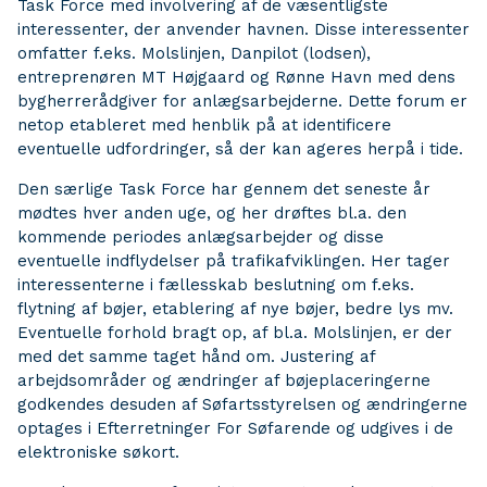
Task Force med involvering af de væsentligste
interessenter, der anvender havnen. Disse interessenter
omfatter f.eks. Molslinjen, Danpilot (lodsen),
entreprenøren MT Højgaard og Rønne Havn med dens
bygherrerådgiver for anlægsarbejderne. Dette forum er
netop etableret med henblik på at identificere
eventuelle udfordringer, så der kan ageres herpå i tide.
Den særlige Task Force har gennem det seneste år
mødtes hver anden uge, og her drøftes bl.a. den
kommende periodes anlægsarbejder og disse
eventuelle indflydelser på trafikafviklingen. Her tager
interessenterne i fællesskab beslutning om f.eks.
flytning af bøjer, etablering af nye bøjer, bedre lys mv.
Eventuelle forhold bragt op, af bl.a. Molslinjen, er der
med det samme taget hånd om. Justering af
arbejdsområder og ændringer af bøjeplaceringerne
godkendes desuden af Søfartsstyrelsen og ændringerne
optages i Efterretninger For Søfarende og udgives i de
elektroniske søkort.