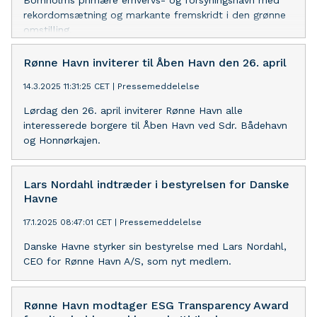
Bornholms primære erhvervs- og forsyningshavn med
rekordomsætning og markante fremskridt i den grønne
omstilling.
Rønne Havn inviterer til Åben Havn den 26. april
14.3.2025 11:31:25 CET
|
Pressemeddelelse
Lørdag den 26. april inviterer Rønne Havn alle
interesserede borgere til Åben Havn ved Sdr. Bådehavn
og Honnørkajen.
Lars Nordahl indtræder i bestyrelsen for Danske
Havne
17.1.2025 08:47:01 CET
|
Pressemeddelelse
Danske Havne styrker sin bestyrelse med Lars Nordahl,
CEO for Rønne Havn A/S, som nyt medlem.
Rønne Havn modtager ESG Transparency Award