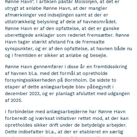
Rønne Havn”. I artiklen påstår Molslinjen, at det er
utrygt at anløbe Rønne Havn, at der mangler
afmærkninger ved indsejlingen samt at der er
utilstrækkelig belysning af dele af havneområdet.
Rønne Havn er af den opfattelse, at det er ganske
uberettigede anklager som rederiet fremsætter. Rønne
Havn tager stærkt afstand fra de fremsatte
synspunkter, og er af den opfattelse, at havnen både nu
og i fremtiden er sikker at anløbe og besejle.
Rønne Havn gennemfører i disse år en fremtidssikring
af havnen bl.a. med det formål at opretholde
forsyningssikkerheden på Bornholm. De sidste to
etaper af dette anlægsarbejde blev påbegyndt i
december 2023, og er planlagt afsluttet med udgangen
af 2025.
I forbindelse med anlægsarbejderne har Rønne Havn
forberedt og iværksat initiativer rettet mod, at der kan
opretholdes sikker drift under de betydelige arbejder.
Dette indbefatter bl.a., at der er etableret en særlig