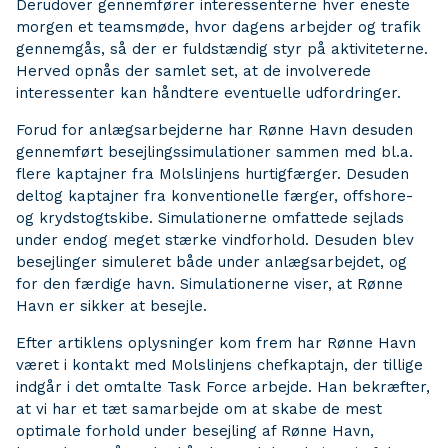
Derudover gennemfører interessenterne hver eneste
morgen et teamsmøde, hvor dagens arbejder og trafik
gennemgås, så der er fuldstændig styr på aktiviteterne.
Herved opnås der samlet set, at de involverede
interessenter kan håndtere eventuelle udfordringer.
Forud for anlægsarbejderne har Rønne Havn desuden
gennemført besejlingssimulationer sammen med bl.a.
flere kaptajner fra Molslinjens hurtigfærger. Desuden
deltog kaptajner fra konventionelle færger, offshore-
og krydstogtskibe. Simulationerne omfattede sejlads
under endog meget stærke vindforhold. Desuden blev
besejlinger simuleret både under anlægsarbejdet, og
for den færdige havn. Simulationerne viser, at Rønne
Havn er sikker at besejle.
Efter artiklens oplysninger kom frem har Rønne Havn
været i kontakt med Molslinjens chefkaptajn, der tillige
indgår i det omtalte Task Force arbejde. Han bekræfter,
at vi har et tæt samarbejde om at skabe de mest
optimale forhold under besejling af Rønne Havn,