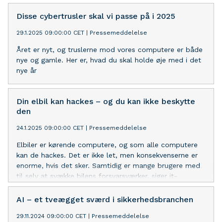
og fuldt ud i stand til at sikre europæiske
virksomheders it
Disse cybertrusler skal vi passe på i 2025
29.1.2025 09:00:00 CET
|
Pressemeddelelse
Året er nyt, og truslerne mod vores computere er både
nye og gamle. Her er, hvad du skal holde øje med i det
nye år
Din elbil kan hackes – og du kan ikke beskytte
den
24.1.2025 09:00:00 CET
|
Pressemeddelelse
Elbiler er kørende computere, og som alle computere
kan de hackes. Det er ikke let, men konsekvenserne er
enorme, hvis det sker. Samtidig er mange brugere med
til selv at svække bilens forsvarsværker, siger it-
sikkerhedsekspert fra ESET Nordics, Leif Jensen
AI – et tveægget sværd i sikkerhedsbranchen
29.11.2024 09:00:00 CET
|
Pressemeddelelse