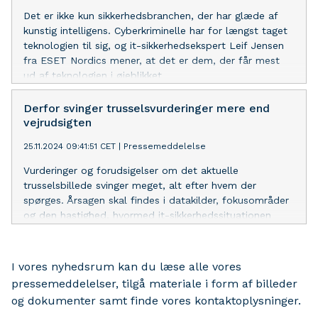
Det er ikke kun sikkerhedsbranchen, der har glæde af
kunstig intelligens. Cyberkriminelle har for længst taget
teknologien til sig, og it-sikkerhedsekspert Leif Jensen
fra ESET Nordics mener, at det er dem, der får mest
ud af teknologien i øjeblikket
Derfor svinger trusselsvurderinger mere end
vejrudsigten
25.11.2024 09:41:51 CET
|
Pressemeddelelse
Vurderinger og forudsigelser om det aktuelle
trusselsbillede svinger meget, alt efter hvem der
spørges. Årsagen skal findes i datakilder, fokusområder
og den hastighed, hvormed it-sikkerhedssituationen
ændrer sig, siger it-sikkerhedsekspert Leif Jensen fra
ESET Nordics
I vores nyhedsrum kan du læse alle vores
pressemeddelelser, tilgå materiale i form af billeder
og dokumenter samt finde vores kontaktoplysninger.