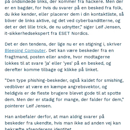
på ondsindede links, der kommer fra hackere. Men der
er en bagdør, for hvis du svarer på en besked fra folk,
du ikke kender, eller placerer dem i din kontaktliste, så
bliver de links aktive, og det ved cyberbanditterne, og
det er det lille trick, de nu udnytter,” siger Leif Jensen,
it-sikkerhedsekspert fra ESET Nordics.
Det er den tendens, der lige nu er en stigning i, skriver
Bleeping Computer
. Det kan være beskeder fra en
fragtmand, posten eller andre, hvor modtagerne
lokkes til at svare ’ja’ eller ’yes’ på en besked, og
derefter komme tilbage og klikke på linket.
”Den type phishing-beskeder, også kaldet for smishing,
vedbliver at være en kæmpe angrebsvektor, og
heldigvis er de fleste brugere blevet gode til at spotte
dem. Men der er stadig for mange, der falder for dem,”
pointerer Leif Jensen.
Han anbefaler derfor, at man aldrig svarer på
beskeder fra ukendte, hvis man ikke ad anden vej kan
bekræfte afsenderens identitet.