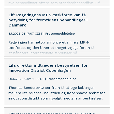
nye behandlinger oftere som standardbehandling. Lif
efterlyser et ændret fokus i Medicinrådet.
Lif: Regeringens MFN-taskforce kan få
betydning for fremtidens behandlinger i
Danmark
3.7.2026 08:17:07 CEST
|
Pressemeddelelse
Regeringen har netop annonceret sin nye MFN-
taskforce, og den bliver et meget vigtigt forum til
at håndtere internationale ændringer på
lægemiddelområdet og beskytte patienternes adgang til
nye og bedre behandlinger, mener Lif.
Lifs direktør indtræder i bestyrelsen for
Innovation District Copenhagen
29.6.2026 15:24:16 CEST
|
Pressemeddelelse
Thomas Senderovitz ser frem til at øge koblingen
mellem life science-industrien og Københavns ambitiøse
innovationsdistrikt som nyvalgt medlem af bestyrelsen.