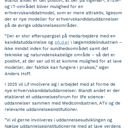
Blandt andet er det positivt, at der på ingeniør-, STEM-
og IT-området bliver mulighed for en
erhvervskandidatmodel, som er mere attraktiv, ligesom
der er nye modeller for erhvervskandidatuddannelser
på de øvrige uddannelsesområder.
”Der er stor efterspørgsel på medarbejdere med en
kandidatuddannelse og
ph.d.er
i lægemiddelindustrien –
ikke mindst inden for sundhedsområdet samt det
tekniske og naturvidenskabelige område – så det er
positivt, at der ser ud til at komme mulighed for at lave
modeller, der faktisk kan fungere i praksis,” siger
Anders Hoff.
I 2025 vil Lif involvere sig i arbejdet med at forme de
nye erhvervskandidatuddannelser. Blandt andet er der
etableret et uddannelsesforum for life science-
uddannelser sammen med Medicoindustrien, ATV og de
relevante uddannelsesinstitutioner.
”Vi vil gerne involveres i uddannelsesudviklingen og
hjælpe uddannelsesinstitutionerne med at lave verdens