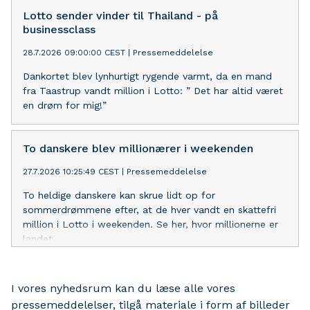
Lotto sender vinder til Thailand - på
businessclass
28.7.2026 09:00:00 CEST
|
Pressemeddelelse
Dankortet blev lynhurtigt rygende varmt, da en mand
fra Taastrup vandt million i Lotto: ” Det har altid været
en drøm for mig!”
To danskere blev millionærer i weekenden
27.7.2026 10:25:49 CEST
|
Pressemeddelelse
To heldige danskere kan skrue lidt op for
sommerdrømmene efter, at de hver vandt en skattefri
million i Lotto i weekenden. Se her, hvor millionerne er
landet.
I vores nyhedsrum kan du læse alle vores
pressemeddelelser, tilgå materiale i form af billeder