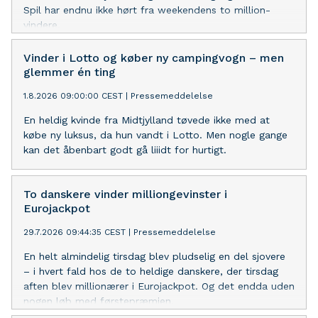
Spil har endnu ikke hørt fra weekendens to million-
vindere.
Vinder i Lotto og køber ny campingvogn – men
glemmer én ting
1.8.2026 09:00:00 CEST
|
Pressemeddelelse
En heldig kvinde fra Midtjylland tøvede ikke med at
købe ny luksus, da hun vandt i Lotto. Men nogle gange
kan det åbenbart godt gå liiidt for hurtigt.
To danskere vinder milliongevinster i
Eurojackpot
29.7.2026 09:44:35 CEST
|
Pressemeddelelse
En helt almindelig tirsdag blev pludselig en del sjovere
– i hvert fald hos de to heldige danskere, der tirsdag
aften blev millionærer i Eurojackpot. Og det endda uden
nogen løb med førstepræmien.