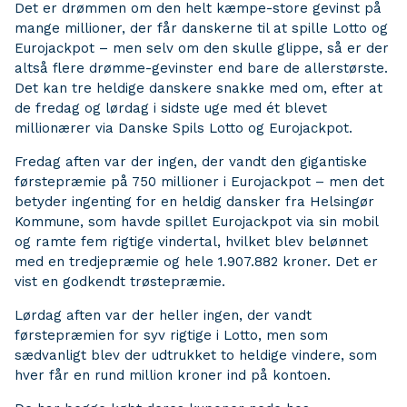
Det er drømmen om den helt kæmpe-store gevinst på
mange millioner, der får danskerne til at spille Lotto og
Eurojackpot – men selv om den skulle glippe, så er der
altså flere drømme-gevinster end bare de allerstørste.
Det kan tre heldige danskere snakke med om, efter at
de fredag og lørdag i sidste uge med ét blevet
millionærer via Danske Spils Lotto og Eurojackpot.
Fredag aften var der ingen, der vandt den gigantiske
førstepræmie på 750 millioner i Eurojackpot – men det
betyder ingenting for en heldig dansker fra Helsingør
Kommune, som havde spillet Eurojackpot via sin mobil
og ramte fem rigtige vindertal, hvilket blev belønnet
med en tredjepræmie og hele 1.907.882 kroner. Det er
vist en godkendt trøstepræmie.
Lørdag aften var der heller ingen, der vandt
førstepræmien for syv rigtige i Lotto, men som
sædvanligt blev der udtrukket to heldige vindere, som
hver får en rund million kroner ind på kontoen.