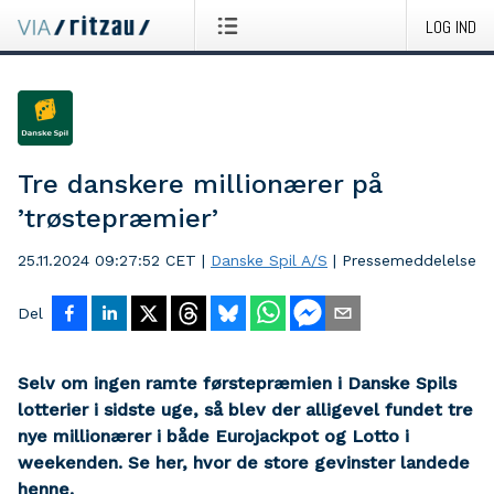
LOG IND
Tre danskere millionærer på
’trøstepræmier’
25.11.2024 09:27:52 CET
|
Danske Spil A/S
|
Pressemeddelelse
Del
Selv om ingen ramte førstepræmien i Danske Spils
lotterier i sidste uge, så blev der alligevel fundet tre
nye millionærer i både Eurojackpot og Lotto i
weekenden. Se her, hvor de store gevinster landede
henne.