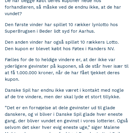
De har begge købt deres kuponer nede hos
forhandleren, så måske ved de endnu ikke, at de har
vundet?
Den første vinder har spillet 10 rækker lynlotto hos
SuperBrugsen i Beder lidt syd for Aarhus.
Den anden vinder har også spillet 10 rækkers Lotto.
Den kupon er blevet købt hos Føtex i Randers NV.
Fælles for de to heldige vindere er, at der ikke var
yderligere gevinster på kuponen, så de står hver især til
at få 1.000.000 kroner, når de har fået tjekket deres
kupon.
Danske Spil har endnu ikke været i kontakt med nogle
af de tre vindere, men der skal lyde et stort tillykke.
”Det er en fornøjelse at dele gevinster ud til glade
danskere, og vi bliver i Danske Spil glade hver eneste
gang, der bliver vundet en gevinst i vores lotterier. Også
selvom det sker hver evig eneste uge,” siger Malene