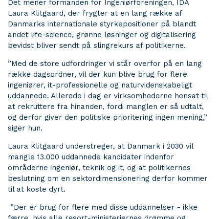
Det mener formanden for Ingeniørforeningen, IDA
Laura Klitgaard, der frygter at en lang række af
Danmarks internationale styrkepositioner på blandt
andet life-science, grønne løsninger og digitalisering
bevidst bliver sendt på slingrekurs af politikerne.
”Med de store udfordringer vi står overfor på en lang
række dagsordner, vil der kun blive brug for flere
ingeniører, it-professionelle og naturvidenskabeligt
uddannede. Allerede i dag er virksomhederne hensat til
at rekruttere fra hinanden, fordi manglen er så udtalt,
og derfor giver den politiske prioritering ingen mening,”
siger hun.
Laura Klitgaard understreger, at Danmark i 2030 vil
mangle 13.000 uddannede kandidater indenfor
områderne ingeniør, teknik og it, og at politikernes
beslutning om en sektordimensionering derfor kommer
til at koste dyrt.
”Der er brug for flere med disse uddannelser - ikke
færre, hvis alle resort-ministeriernes drømme og