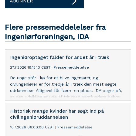
ABONNER
Flere pressemeddelelser fra
Ingeniørforeningen, IDA
Ingeniøroptaget falder for andet år i træk
27.7.2026 18:13:10 CEST
|
Pressemeddelelse
De unge står i kø for at blive ingeniører, og
civilingeniører er for tredje år i træk den mest søgte
uddannelse. Alligevel får færre en plads. IDA peger på,
at den udvikling er ude af trit med samfundets behov.
Historisk mange kvinder har søgt ind på
civilingeniøruddannelsen
10.7.2026 06:00:00 CEST
|
Pressemeddelelse