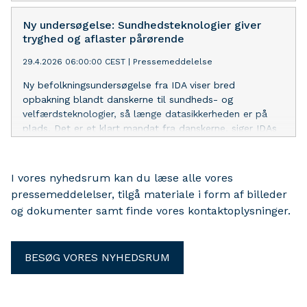
kræver stadig nye løsninger. I alle de store spørgsmål, vi
står over for, spiller teknologi en hovedrolle. Derfor er
Ny undersøgelse: Sundhedsteknologier giver
det simpelthen så vigtigt, at teknologi går igennem
tryghed og aflaster pårørende
regeringsgrundlaget som en rød tråd. Som en mulighed,
29.4.2026 06:00:00 CEST
|
Pressemeddelelse
vi skal gribe, og som et felt, hvor vi skal have kontrol
over udviklingen. Jeg tror aldrig, det er set før. Det er
Ny befolkningsundersøgelse fra IDA viser bred
modigt og ansvarligt og det fortjener stor ros”, siger
opbakning blandt danskerne til sundheds- og
Laura Klitgaard, formand i IDA.
velfærdsteknologier, så længe datasikkerheden er på
plads. Det er et klart mandat fra danskerne, siger IDAs
formand og opfordrer politikerne til at udarbejde en
strategi, der kan styrke kvaliteten og udbrede
løsningerne i hele landet.
I vores nyhedsrum kan du læse alle vores
pressemeddelelser, tilgå materiale i form af billeder
og dokumenter samt finde vores kontaktoplysninger.
BESØG VORES NYHEDSRUM