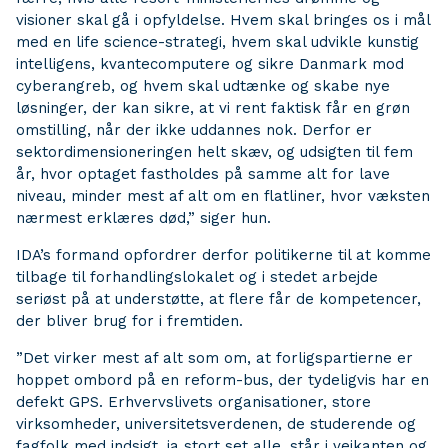
visioner skal gå i opfyldelse. Hvem skal bringes os i mål
med en life science-strategi, hvem skal udvikle kunstig
intelligens, kvantecomputere og sikre Danmark mod
cyberangreb, og hvem skal udtænke og skabe nye
løsninger, der kan sikre, at vi rent faktisk får en grøn
omstilling, når der ikke uddannes nok. Derfor er
sektordimensioneringen helt skæv, og udsigten til fem
år, hvor optaget fastholdes på samme alt for lave
niveau, minder mest af alt om en flatliner, hvor væksten
nærmest erklæres død,” siger hun.
IDA’s formand opfordrer derfor politikerne til at komme
tilbage til forhandlingslokalet og i stedet arbejde
seriøst på at understøtte, at flere får de kompetencer,
der bliver brug for i fremtiden.
”Det virker mest af alt som om, at forligspartierne er
hoppet ombord på en reform-bus, der tydeligvis har en
defekt GPS. Erhvervslivets organisationer, store
virksomheder, universitetsverdenen, de studerende og
fagfolk med indsigt, ja stort set alle, står i vejkanten og