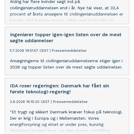
Aldrig har flere kvinder søgt ind på
civilingeniøruddannelsen end i år. Nye tal viser, at 32,4
procent af årets ansøgere til civilingeniøruddannelsen er
kvinder. Det højeste niveau, siden man begyndte at
måle i 1996.
Ingeniører topper igen-igen listen over de mest
søgte uddannelser
5.7.2026 19:51:57 CEST
|
Pressemeddelelse
Ansøgningerne til civilingeniøruddannelserne stiger igen i
2026 og topper listen over de mest søgte uddannelser.
IDA roser regeringen: Danmark har fået sin
første teknologi-regering!
2.6.2026 16:15:20 CEST
|
Pressemeddelelse
"Et trygt og sikkert Danmark kræver fokus på teknologi.
Der er krig i Europa og i Mellemøsten. Vores
energiforsyning og elnet er under pres, kunstig
intelligens buldrer frem, og den grønne omstilling