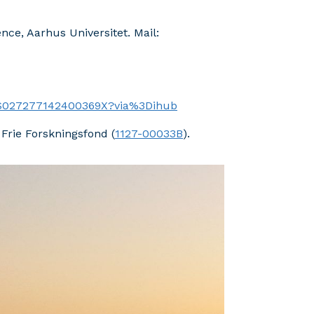
ence, Aarhus Universitet. Mail:
ii/S027277142400369X?via%3Dihub
 Frie Forskningsfond (
1127-00033B
).