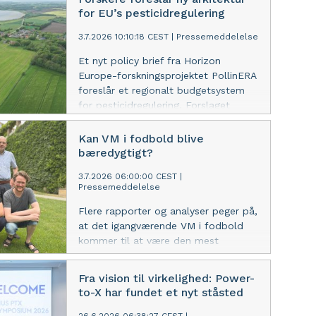
for EU’s pesticidregulering
3.7.2026 10:10:18 CEST
|
Pressemeddelelse
Et nyt policy brief fra Horizon
Europe-forskningsprojektet PollinERA
foreslår et regionalt budgetsystem
for pesticidregulering. Forslaget
følger efter en nylig artikel i Science,
hvor forskere advarer om, at EU’s
Kan VM i fodbold blive
Omnibus-forslag kan øge
bæredygtigt?
pesticidrisici.
3.7.2026 06:00:00 CEST
|
Pressemeddelelse
Flere rapporter og analyser peger på,
at det igangværende VM i fodbold
kommer til at være den mest
klimabelastende slutrunde i historien.
Men måske er det muligt at gøre
Fra vision til virkelighed: Power-
fremtidens megaevents bæredygtige.
to-X har fundet et nyt ståsted