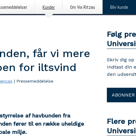
ssemeddelelser
Kunder
Om Via Ritzau
Bliv kunde
Følg pr
Universi
unden, får vi mere
Skriv dig op
oen for iltsvind
Indtast din 
den udsendt
ciences
|
Pressemeddelelse
ABONNER
rstyrrelse af havbunden fra
Flere p
den fører til en række uheldige
Universi
ale miljø.