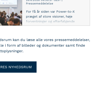
26.6.2026 06:38:27 CEST
|
Pressemeddelelse
For få år siden var Power-to-X
præget af store visioner, høje
forventninger og efterfølgende
skuffelser. I dag ser billedet
anderledes ud. Ny lovgivning,
milliardinvesteringer og et
edsrum kan du læse alle vores pressemeddelelser,
sammentømret europæisk marked
ale i form af billeder og dokumenter samt finde
betyder, at teknologien har bevæget
toplysninger.
sig fra fremtidsvision til strategisk
nødvendighed. Det var det
gennemgående budskab, da forskere,
virksomheder og beslutningstagere
ORES NYHEDSRUM
mødtes til Aarhus Power-to-X
Symposium 2026.