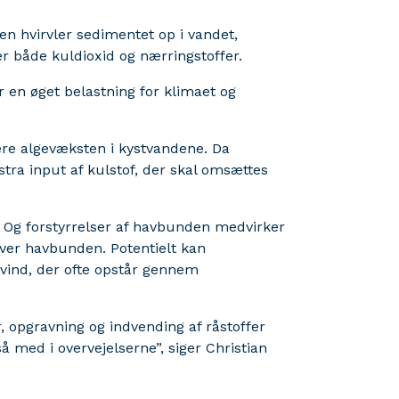
n hvirvler sedimentet op i vandet,
er både kuldioxid og nærringstoffer.
 en øget belastning for klimaet og
ere algevæksten i kystvandene. Da
stra input af kulstof, der skal omsættes
. Og forstyrrelser af havbunden medvirker
 over havbunden. Potentielt kan
tsvind, der ofte opstår gennem
 opgravning og indvending af råstoffer
 med i overvejelserne”, siger Christian