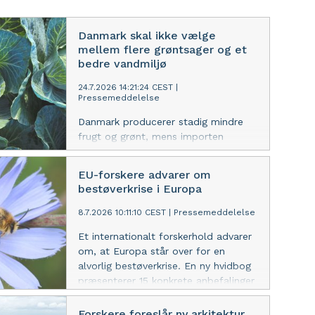
Danmark skal ikke vælge
mellem flere grøntsager og et
bedre vandmiljø
24.7.2026 14:21:24 CEST
|
Pressemeddelelse
Danmark producerer stadig mindre
frugt og grønt, mens importen
vokser. Men forskningen peger på, at
nye dyrkningssystemer kan mindske
EU-forskere advarer om
tabet af kvælstof og reducere
bestøverkrise i Europa
klimaaftrykket uden at gå på
kompromis med høje udbytter.
8.7.2026 10:11:10 CEST
|
Pressemeddelelse
Samtidig kan fremtidens danske frugt
Et internationalt forskerhold advarer
og grønt konkurrere på noget, som
om, at Europa står over for en
importerede varer har svært ved at
alvorlig bestøverkrise. En ny hvidbog
matche: Kvalitet, gennemsigtighed og
præsenterer 15 konkrete anbefalinger
variation.
til, hvordan tilbagegangen kan
vendes.
Forskere foreslår ny arkitektur