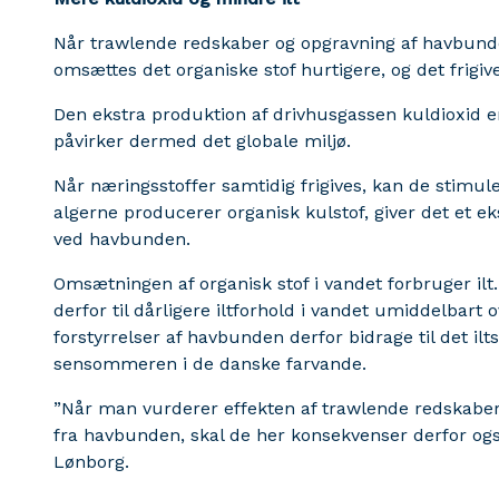
Når trawlende redskaber og opgravning af havbunde
omsættes det organiske stof hurtigere, og det frigiv
Den ekstra produktion af drivhusgassen kuldioxid er
påvirker dermed det globale miljø.
Når næringsstoffer samtidig frigives, kan de stimul
algerne producerer organisk kulstof, giver det et ek
ved havbunden.
Omsætningen af organisk stof i vandet forbruger ilt
derfor til dårligere iltforhold i vandet umiddelbart
forstyrrelser af havbunden derfor bidrage til det il
sensommeren i de danske farvande.
”Når man vurderer effekten af trawlende redskaber,
fra havbunden, skal de her konsekvenser derfor også
Lønborg.