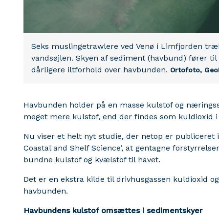
Seks muslingetrawlere ved Venø i Limfjorden tr
vandsøjlen. Skyen af sediment (havbund) fører til e
dårligere iltforhold over havbunden.
Ortofoto, Ge
Havbunden holder på en masse kulstof og næringsst
meget mere kulstof, end der findes som kuldioxid 
Nu viser et helt nyt studie, der netop er publiceret i
Coastal and Shelf Science’, at gentagne forstyrrelse
bundne kulstof og kvælstof til havet.
Det er en ekstra kilde til drivhusgassen kuldioxid og 
havbunden.
Havbundens kulstof omsættes i sedimentskyer