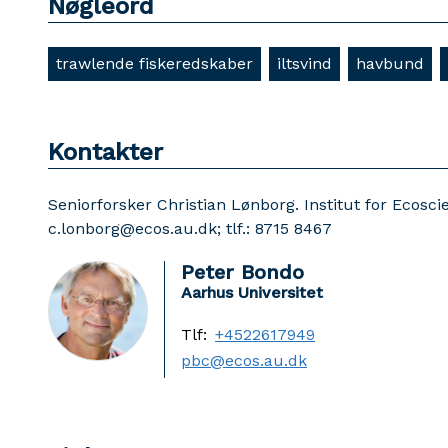
Nøgleord
trawlende fiskeredskaber
iltsvind
havbund
Kontakter
Seniorforsker Christian Lønborg. Institut for Ecosci
c.lonborg@ecos.au.dk; tlf.: 8715 8467
Peter Bondo
Aarhus Universitet
Tlf:
+4522617949
pbc@ecos.au.dk