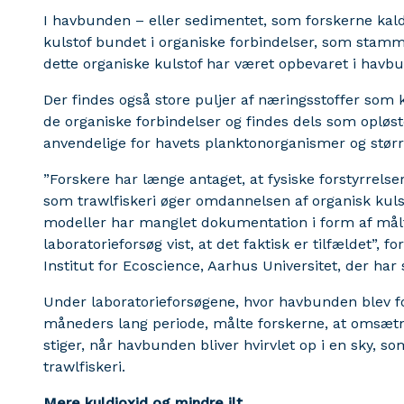
I havbunden – eller sedimentet, som forskerne kald
kulstof bundet i organiske forbindelser, som stamme
dette organiske kulstof har været opbevaret i hav
Der findes også store puljer af næringsstoffer som k
de organiske forbindelser og findes dels som opløst
anvendelige for havets planktonorganismer og størr
”Forskere har længe antaget, at fysiske forstyrrelse
som trawlfiskeri øger omdannelsen af organisk kulst
modeller har manglet dokumentation i form af mål
laboratorieforsøg vist, at det faktisk er tilfældet”, 
Institut for Ecoscience, Aarhus Universitet, der har
Under laboratorieforsøgene, hvor havbunden blev fo
måneders lang periode, målte forskerne, at omsætnin
stiger, når havbunden bliver hvirvlet op i en sky, s
trawlfiskeri.
Mere kuldioxid og mindre ilt