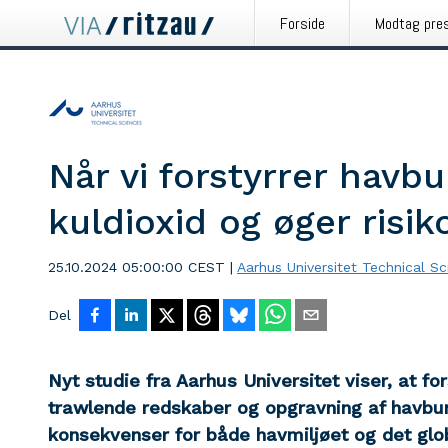
Forside
Modtag pre
Når vi forstyrrer havb
kuldioxid og øger risik
25.10.2024 05:00:00 CEST
|
Aarhus Universitet Technical S
Del
Nyt studie fra Aarhus Universitet viser, at fo
trawlende redskaber og opgravning af havbun
konsekvenser for både havmiljøet og det glob