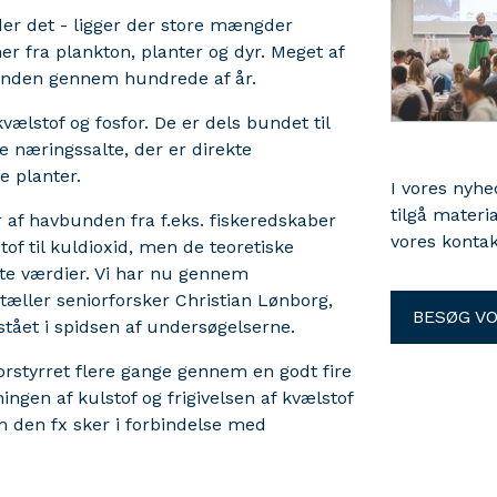
er det - ligger der store mængder
r fra plankton, planter og dyr. Meget af
bunden gennem hundrede af år.
vælstof og fosfor. De er dels bundet til
e næringssalte, der er direkte
e planter.
I vores nyh
tilgå materi
r af havbunden fra f.eks. fiskeredskaber
vores kontak
of til kuldioxid, men de teoretiske
te værdier. Vi har nu gennem
fortæller seniorforsker Christian Lønborg,
BESØG V
 stået i spidsen af undersøgelserne.
rstyrret flere gange gennem en godt fire
gen af kulstof og frigivelsen af kvælstof
om den fx sker i forbindelse med