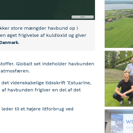
ækker store mængder havbund op i
n øget frigivelse af kuldioxid og giver
oDanmark.
offer. Globalt set indeholder havbunden
i atmosfæren.
 det videnskabelige tidsskrift ’Estuarine,
r af havbunden frigiver en del af det
leder til et højere iltforbrug ved