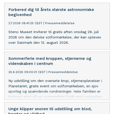
Forbered dig til årets største astronomiske
begivenhed
2.7.2026 08:41:25 CEST
|
Pressemeddelelse
Steno Museet inviterer til gratis aften onsdag 29. juli
2026 om den delvise solformørkelse, der kan opleves
over Danmark den 12. august 2026.
Sommerferie med kroppen, stjernerne og
videnskaben i centrum
25.6.2026 09:00:01 CEST
|
Pressemeddelelse
Ny udstilling om den oversete krop, stjerneoplevelser i
Planetariet, gratis event om solfomørkelsen, en sjov
sporleg og spændende rundvisninger. Hele familien er
inviteret med på en sommerferie fyldt med oplevelser
på Steno Museet.
Unge klipper snoren til udstilling om blod,
bryster og ulighed