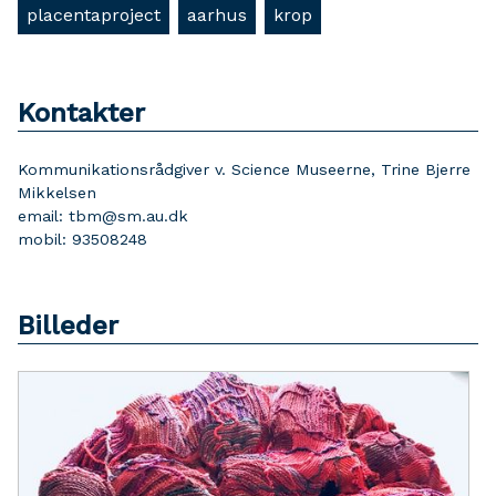
placentaproject
aarhus
krop
Kontakter
Kommunikationsrådgiver v. Science Museerne, Trine Bjerre
Mikkelsen
email: tbm@sm.au.dk
mobil: 93508248
Billeder