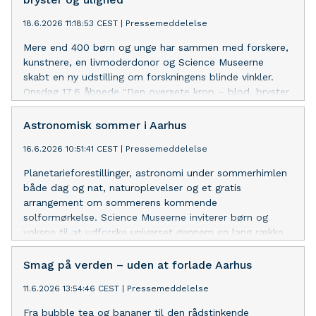
18.6.2026 11:18:53 CEST
|
Pressemeddelelse
Mere end 400 børn og unge har sammen med forskere,
kunstnere, en livmoderdonor og Science Museerne
skabt en ny udstilling om forskningens blinde vinkler.
Onsdag 17.6 åbnede "Den oversete krop – blod, bryster
og ulighed" på Steno Museet.
Astronomisk sommer i Aarhus
16.6.2026 10:51:41 CEST
|
Pressemeddelelse
Planetarieforestillinger, astronomi under sommerhimlen
både dag og nat, naturoplevelser og et gratis
arrangement om sommerens kommende
solformørkelse. Science Museerne inviterer børn og
voksne til at udforske universet gennem en lang række
oplevelser i sommerferien.
Smag på verden – uden at forlade Aarhus
11.6.2026 13:54:46 CEST
|
Pressemeddelelse
Fra bubble tea og bananer til den rådstinkende