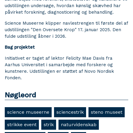
udstillingen undersøge, hvordan kønslig skævhed har
påvirket forskning, diagnosticering og behandling.
Science Museerne klipper navlestrengen til første del af
udstillingen "Den Oversete Krop" 17. januar 2025. Den
fulde udstilling åbner i 2026.
Bag projektet
Initiativet er taget af lektor Felicity Mae Davis fra
Aarhus Universitet i samarbejde med forskere og
kunstnere. Udstillingen er støttet af Novo Nordisk
Fonden.
Nøgleord
science museerne
sciencestrik
steno museet
strikke event
strik
naturvidenskab