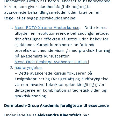
Dermatech-Group har netop lanceret to banebrydende
kurser, som giver skønhedsfagfolk adgang til
avancerede behandlingsmetoder uden krav om en
læge- eller sygeplejerskeuddannelse:
Meso BOTO Xtreme Masterkursus
– Dette kursus
tilbyder en revolutionerende behandlingsmetode,
der efterligner effekten af Botox, uden behov for
injektioner. Kurset kombinerer omfattende
teoretisk onlineundervisning med praktisk træning
på akademiets kursuscenter.
Meso Face Reshape Avanceret kursus i
hudforyngelse
– Dette avancerede kursus fokuserer på
ansigtskonturering (Ansigtsløft) og hudforyngelse
via non-invasive teknikker (uden kirugi) og giver
deltagerne en kombination af teoretisk viden og
praktisk træning.
Dermatech-Group Akademis forpligtelse til excellence
Under ledelse af
Aleksandra Kjaersfeldt
har