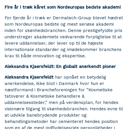
Fire år i træk kåret som Nordeuropas bedste akademi
For fjerde år i træk er Dermatech-Group blevet hædret
som Nordeuropas bedste og mest seriøse akademi
inden for skønhedsbranchen. Denne prestigefyldte pris
understreger akademiets vedvarende forpligtelse til at
levere uddannelser, der lever op til de højeste
internationale standarder og imødekommer branchens
krav til både innovation og ekspertise.
Aleksandra Kjaersfeldt: En globalt anerkendt pioner
Aleksandra Kjaersfeldt
har opnået en betydelig
anerkendelse, ikke blot i Danmark hvor hun er
næstformand i Brancheforeningen for ”Kosmetiske
tatovører & Kosmetiske behandlere &
uddannelsessteder,” men på verdensplan, for hendes
visionære tilgang til skønhedsbranchen. Hendes evne til
at udvikle banebrydende produkter og
behandlingsmetoder har cementeret hendes position
som en af de mest indflydelsesrige personligheder i