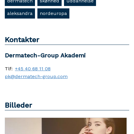
dermatech
skønhed
uddannelse
aleksandra
nordeuropa
Kontakter
Dermatech-Group Akademi
Tlf:
+45 40 68 11 08
pk@dermatech-group.com
Billeder