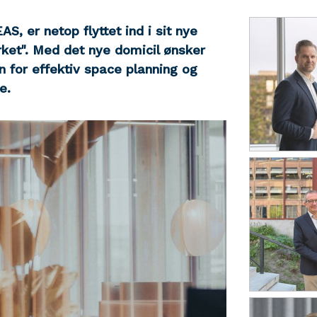
, er netop flyttet ind i sit nye
rket". Med det nye domicil ønsker
for effektiv space planning og
e.