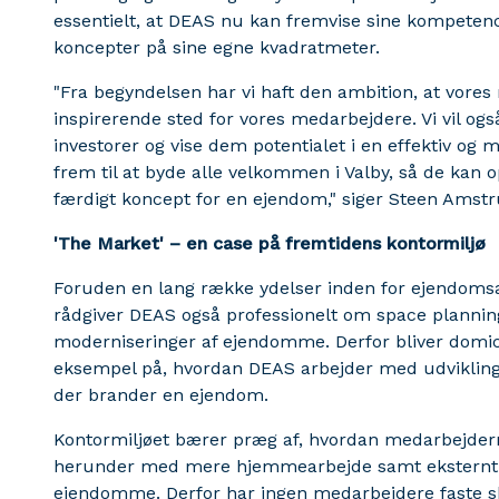
essentielt, at DEAS nu kan fremvise sine kompetenc
koncepter på sine egne kvadratmeter.
"Fra begyndelsen har vi haft den ambition, at vores
inspirerende sted for vores medarbejdere. Vi vil og
investorer og vise dem potentialet i en effektiv og 
frem til at byde alle velkommen i Valby, så de kan 
færdigt koncept for en ejendom," siger Steen Amst
'The Market' – en case på fremtidens kontormiljø
Foruden en lang række ydelser inden for ejendomsa
rådgiver DEAS også professionelt om space plannin
moderniseringer af ejendomme. Derfor bliver domici
eksempel på, hvordan DEAS arbejder med udvikling
der brander en ejendom.
Kontormiljøet bærer præg af, hvordan medarbejdern
herunder med mere hjemmearbejde samt eksternt a
ejendomme. Derfor har ingen medarbejdere faste s