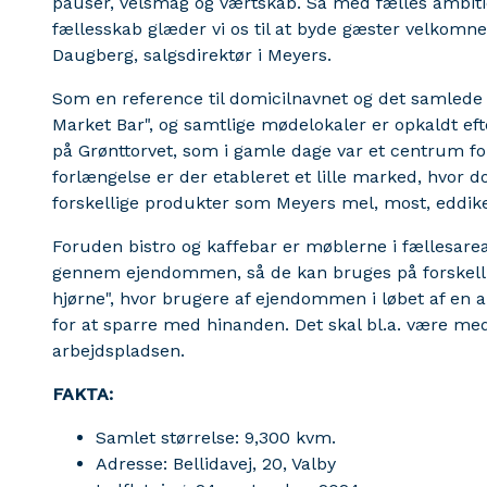
pauser, velsmag og værtskab. Så med fælles ambition
fællesskab glæder vi os til at byde gæster velkomne i 
Daugberg, salgsdirektør i Meyers.
Som en reference til domicilnavnet og det samlede
Market Bar", og samtlige mødelokaler er opkaldt efte
på Grønttorvet, som i gamle dage var et centrum fo
forlængelse er der etableret et lille marked, hvor 
forskellige produkter som Meyers mel, most, eddike
Foruden bistro og kaffebar er møblerne i fællesare
gennem ejendommen, så de kan bruges på forskellig v
hjørne", hvor brugere af ejendommen i løbet af en 
for at sparre med hinanden. Det skal bl.a. være med 
arbejdspladsen.
FAKTA:
Samlet størrelse: 9,300 kvm.
Adresse: Bellidavej, 20, Valby