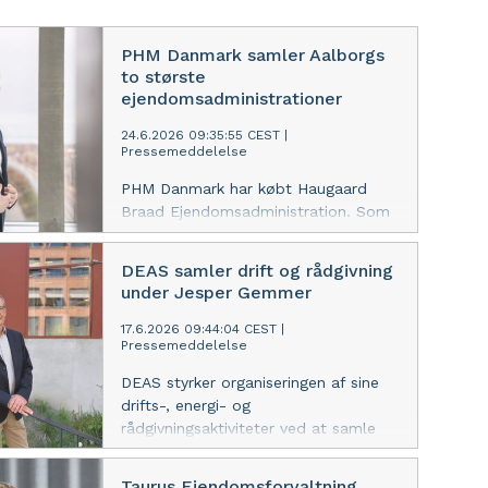
PHM Danmark samler Aalborgs
to største
ejendomsadministrationer
24.6.2026 09:35:55 CEST
|
Pressemeddelelse
PHM Danmark har købt Haugaard
Braad Ejendomsadministration. Som
led i opkøbet samles Haugaard
Braad Ejendomsadministration og
DEAS samler drift og rådgivning
Nordstjernens
under Jesper Gemmer
Ejendomsadministration under navnet
Nordstjernens
17.6.2026 09:44:04 CEST
|
Pressemeddelelse
Ejendomsadministration med Martin
Hedegaard som CEO.
DEAS styrker organiseringen af sine
drifts-, energi- og
rådgivningsaktiviteter ved at samle
Facility Service, Technical
Real Estate Management, Technical
Taurus Ejendomsforvaltning