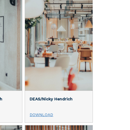
h
DEAS/Nicky Hendrich
DOWNLOAD