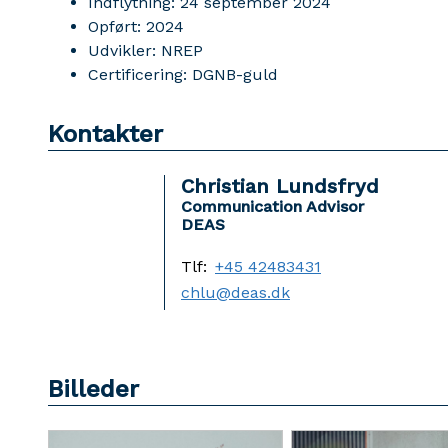
Indflytning: 24 september 2024
Opført: 2024
Udvikler: NREP
Certificering: DGNB-guld
Kontakter
Christian Lundsfryd
Communication Advisor
DEAS
Tlf:
+45 42483431
chlu@deas.dk
Billeder