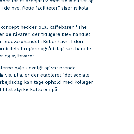
er for et arbejdsliv med fleksibilitet og
de nye, flotte faciliteter," siger Nikolaj
 koncept hedder bl.a. kaffebaren "The
r de råvarer, der tidligere blev handlet
r fødevarehandel i København. I den
domicilets brugere også i dag kan handle
r og syltevarer.
alerne nøje udvalgt og varierende
is. Bl.a. er der etableret "det sociale
arbejdsdag kan tage ophold med kolleger
til at styrke kulturen på