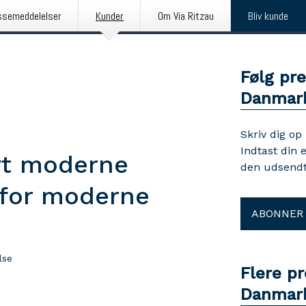
ssemeddelelser
Kunder
Om Via Ritzau
Bliv kunde
Følg pr
Danmar
Skriv dig op
Indtast din 
nyt moderne
den udsendt
 for moderne
ABONNER
lse
Flere p
Danmar