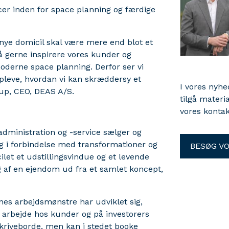
er inden for space planning og færdige
 nye domicil skal være mere end blot et
så gerne inspirere vores kunder og
moderne space planning. Derfor ser vi
opleve, hvordan vi kan skræddersy et
I vores nyh
rup, CEO, DEAS A/S.
tilgå materi
vores kontak
dministration og -service sælger og
g i forbindelse med transformationer og
BESØG V
let et udstillingsvindue og et levende
 af en ejendom ud fra et samlet koncept,
es arbejdsmønstre har udviklet sig,
rbejde hos kunder og på investorers
kriveborde, men kan i stedet booke