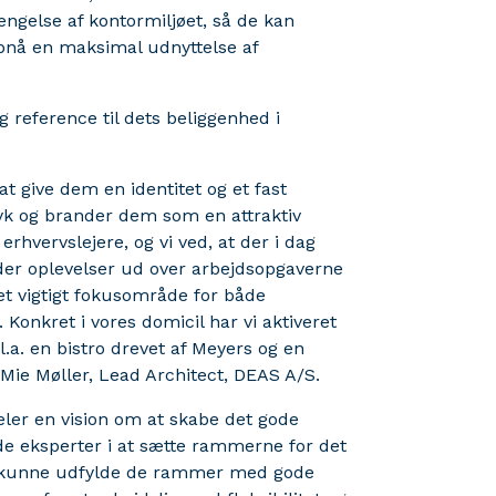
ngelse af kontormiljøet, så de kan
opnå en maksimal udnyttelse af
 reference til dets beliggenhed i
t give dem en identitet og et fast
yk og brander dem som en attraktiv
rhvervslejere, og vi ved, at der i dag
byder oplevelser ud over arbejdsopgaverne
 et vigtigt fokusområde for både
Konkret i vores domicil har vi aktiveret
l.a. en bistro drevet af Meyers og en
ie Møller, Lead Architect, DEAS A/S.
deler en vision om at skabe det gode
de eksperter i at sætte rammerne for det
 at kunne udfylde de rammer med gode