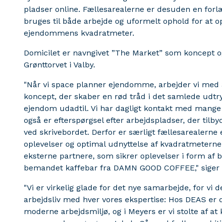
pladser online. Fællesarealerne er desuden en forlæ
bruges til både arbejde og uformelt ophold for at 
ejendommens kvadratmeter.
Domicilet er navngivet ”The Market” som koncept og
Grønttorvet i Valby.
"Når vi space planner ejendomme, arbejder vi med a
koncept, der skaber en rød tråd i det samlede udtr
ejendom udadtil. Vi har dagligt kontakt med mange e
også er efterspørgsel efter arbejdspladser, der til
ved skrivebordet. Derfor er særligt fællesarealerne
oplevelser og optimal udnyttelse af kvadratmeterne. 
eksterne partnere, som sikrer oplevelser i form af b
bemandet kaffebar fra DAMN GOOD COFFEE," siger M
"Vi er virkelig glade for det nye samarbejde, for vi 
arbejdsliv med hver vores ekspertise: Hos DEAS er 
moderne arbejdsmiljø, og i Meyers er vi stolte af