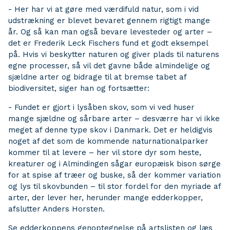
- Her har vi at gøre med værdifuld natur, som i vid
udstrækning er blevet bevaret gennem rigtigt mange
år. Og så kan man også bevare levesteder og arter –
det er Frederik Leck Fischers fund et godt eksempel
på. Hvis vi beskytter naturen og giver plads til naturens
egne processer, så vil det gavne både almindelige og
sjældne arter og bidrage til at bremse tabet af
biodiversitet, siger han og fortsætter:
- Fundet er gjort i lysåben skov, som vi ved huser
mange sjældne og sårbare arter – desværre har vi ikke
meget af denne type skov i Danmark. Det er heldigvis
noget af det som de kommende naturnationalparker
kommer til at levere – her vil store dyr som heste,
kreaturer og i Almindingen sågar europæisk bison sørge
for at spise af træer og buske, så der kommer variation
og lys til skovbunden – til stor fordel for den myriade af
arter, der lever her, herunder mange edderkopper,
afslutter Anders Horsten.
Se edderkoppens genoptegnelse på artslisten og læs