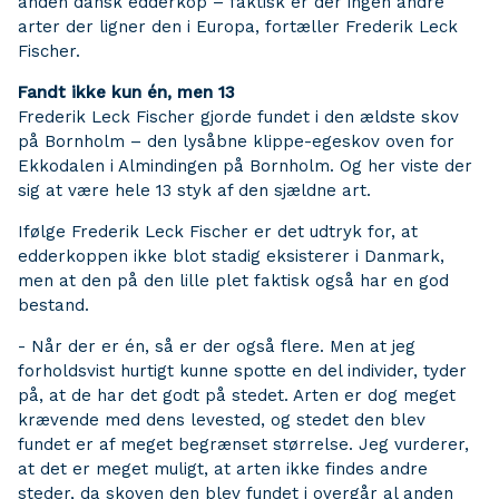
anden dansk edderkop – faktisk er der ingen andre
arter der ligner den i Europa, fortæller Frederik Leck
Fischer.
Fandt ikke kun én, men 13
Frederik Leck Fischer gjorde fundet i den ældste skov
på Bornholm – den lysåbne klippe-egeskov oven for
Ekkodalen i Almindingen på Bornholm. Og her viste der
sig at være hele 13 styk af den sjældne art.
Ifølge Frederik Leck Fischer er det udtryk for, at
edderkoppen ikke blot stadig eksisterer i Danmark,
men at den på den lille plet faktisk også har en god
bestand.
- Når der er én, så er der også flere. Men at jeg
forholdsvist hurtigt kunne spotte en del individer, tyder
på, at de har det godt på stedet. Arten er dog meget
krævende med dens levested, og stedet den blev
fundet er af meget begrænset størrelse. Jeg vurderer,
at det er meget muligt, at arten ikke findes andre
steder, da skoven den blev fundet i overgår al anden