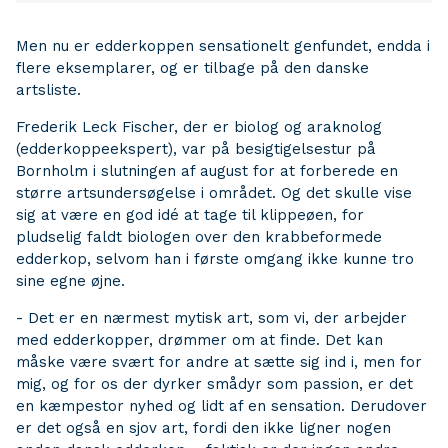
Men nu er edderkoppen sensationelt genfundet, endda i
flere eksemplarer, og er tilbage på den danske
artsliste.
Frederik Leck Fischer, der er biolog og araknolog
(edderkoppeekspert), var på besigtigelsestur på
Bornholm i slutningen af august for at forberede en
større artsundersøgelse i området. Og det skulle vise
sig at være en god idé at tage til klippeøen, for
pludselig faldt biologen over den krabbeformede
edderkop, selvom han i første omgang ikke kunne tro
sine egne øjne.
- Det er en nærmest mytisk art, som vi, der arbejder
med edderkopper, drømmer om at finde. Det kan
måske være svært for andre at sætte sig ind i, men for
mig, og for os der dyrker smådyr som passion, er det
en kæmpestor nyhed og lidt af en sensation. Derudover
er det også en sjov art, fordi den ikke ligner nogen