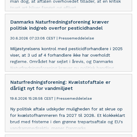
man dog, at aftalen overhovedet tillader, at en kritisk
truet art bliver fanget og aflivet.
Danmarks Naturfredningsforening kræver
politisk indgreb overfor pesticidhandel
30.6.2026 07:23:08 CEST
|
Pressemeddelelse
Miljøstyrelsens kontrol med pesticidforhandlere i 2025
viser, at 3 ud af 4 forhandlere ikke har overholdt
reglerne. Området har sejlet i årevis, og Danmarks
Naturfredningsforening kræver nu politisk handling.
Naturfredningsforening: Kvælstofaftale er
dårligt nyt for vandmiljøet
19.6.2026 15:28:58 CEST
|
Pressemeddelelse
Ny politisk aftale udskyder muligheden for at skrue op
for kvælstofhammeren fra 2027 til 2028. Et klokkeklart
brud med fristerne i den grønne trepartsaftale og EU's
vandrammedirektiv, mener Danmarks
Naturfredningsforening.