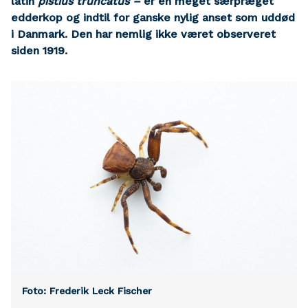
latin
pistius truncatus –
er en meget særpræget
edderkop og indtil for ganske nylig anset som uddød
i Danmark. Den har nemlig ikke været observeret
siden 1919.
Foto: Frederik Leck Fischer