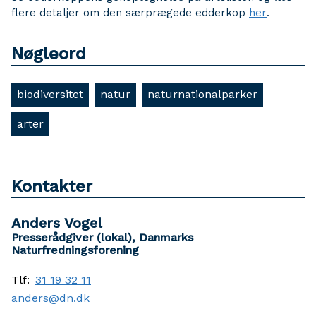
flere detaljer om den særprægede edderkop
her
.
Nøgleord
biodiversitet
natur
naturnationalparker
arter
Kontakter
Anders Vogel
Presserådgiver (lokal), Danmarks
Naturfredningsforening
Tlf:
31 19 32 11
anders@dn.dk