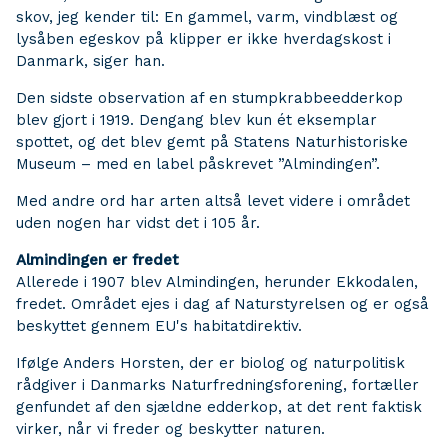
skov, jeg kender til: En gammel, varm, vindblæst og
lysåben egeskov på klipper er ikke hverdagskost i
Danmark, siger han.
Den sidste observation af en stumpkrabbeedderkop
blev gjort i 1919. Dengang blev kun ét eksemplar
spottet, og det blev gemt på Statens Naturhistoriske
Museum – med en label påskrevet ”Almindingen”.
Med andre ord har arten altså levet videre i området
uden nogen har vidst det i 105 år.
Almindingen er fredet
Allerede i 1907 blev Almindingen, herunder Ekkodalen,
fredet. Området ejes i dag af Naturstyrelsen og er også
beskyttet gennem EU's habitatdirektiv.
Ifølge Anders Horsten, der er biolog og naturpolitisk
rådgiver i Danmarks Naturfredningsforening, fortæller
genfundet af den sjældne edderkop, at det rent faktisk
virker, når vi freder og beskytter naturen.