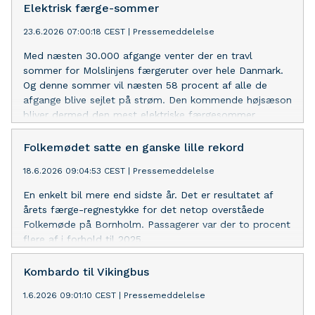
Elektrisk færge-sommer
23.6.2026 07:00:18 CEST
|
Pressemeddelelse
Med næsten 30.000 afgange venter der en travl
sommer for Molslinjens færgeruter over hele Danmark.
Og denne sommer vil næsten 58 procent af alle de
afgange blive sejlet på strøm. Den kommende højsæson
bliver dermed den mest elektriske færgesommer
nogensinde.
Folkemødet satte en ganske lille rekord
18.6.2026 09:04:53 CEST
|
Pressemeddelelse
En enkelt bil mere end sidste år. Det er resultatet af
årets færge-regnestykke for det netop overståede
Folkemøde på Bornholm. Passagerer var der to procent
flere af i forhold til 2025.
Kombardo til Vikingbus
1.6.2026 09:01:10 CEST
|
Pressemeddelelse