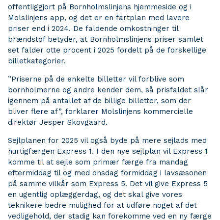
offentliggjort på Bornholmslinjens hjemmeside og i
Molslinjens app, og det er en fartplan med lavere
priser end i 2024. De faldende omkostninger til
brændstof betyder, at Bornholmslinjens priser samlet
set falder otte procent i 2025 fordelt på de forskellige
billetkategorier.
”Priserne på de enkelte billetter vil forblive som
bornholmerne og andre kender dem, så prisfaldet slår
igennem på antallet af de billige billetter, som der
bliver flere af”, forklarer Molslinjens kommercielle
direktør Jesper Skovgaard.
Sejlplanen for 2025 vil også byde på mere sejlads med
hurtigfærgen Express 1. I den nye sejlplan vil Express 1
komme til at sejle som primær færge fra mandag
eftermiddag til og med onsdag formiddag i lavsæsonen
på samme vilkår som Express 5. Det vil give Express 5
en ugentlig oplæggerdag, og det skal give vores
teknikere bedre mulighed for at udføre noget af det
vedligehold, der stadig kan forekomme ved en ny færge