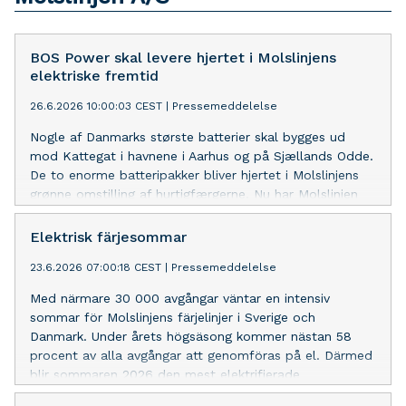
BOS Power skal levere hjertet i Molslinjens
elektriske fremtid
26.6.2026 10:00:03 CEST
|
Pressemeddelelse
Nogle af Danmarks største batterier skal bygges ud
mod Kattegat i havnene i Aarhus og på Sjællands Odde.
De to enorme batteripakker bliver hjertet i Molslinjens
grønne omstilling af hurtigfærgerne. Nu har Molslinjen
valgt BOS Power til at bygge batterierne til verdens
største elektrificeringsprojekt til søs.
Elektrisk färjesommar
23.6.2026 07:00:18 CEST
|
Pressemeddelelse
Med närmare 30 000 avgångar väntar en intensiv
sommar för Molslinjens färjelinjer i Sverige och
Danmark. Under årets högsäsong kommer nästan 58
procent av alla avgångar att genomföras på el. Därmed
blir sommaren 2026 den mest elektrifierade
färjesommaren hittills.