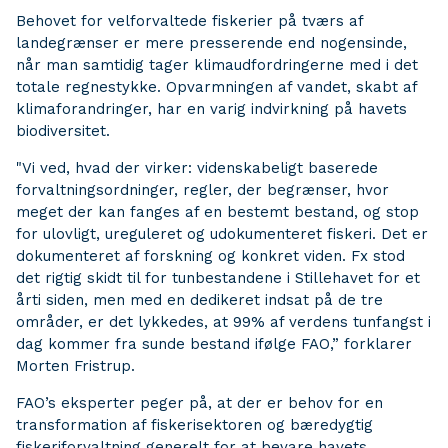
Behovet for velforvaltede fiskerier på tværs af
landegrænser er mere presserende end nogensinde,
når man samtidig tager klimaudfordringerne med i det
totale regnestykke. Opvarmningen af vandet, skabt af
klimaforandringer, har en varig indvirkning på havets
biodiversitet.
"Vi ved, hvad der virker: videnskabeligt baserede
forvaltningsordninger, regler, der begrænser, hvor
meget der kan fanges af en bestemt bestand, og stop
for ulovligt, ureguleret og udokumenteret fiskeri. Det er
dokumenteret af forskning og konkret viden. Fx stod
det rigtig skidt til for tunbestandene i Stillehavet for et
årti siden, men med en dedikeret indsat på de tre
områder, er det lykkedes, at 99% af verdens tunfangst i
dag kommer fra sunde bestand ifølge FAO,” forklarer
Morten Fristrup.
FAO’s eksperter peger på, at der er behov for en
transformation af fiskerisektoren og bæredygtig
fiskeriforvaltning generelt for at bevare havets