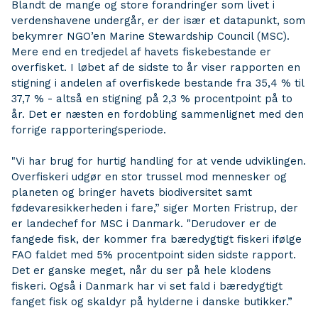
Blandt de mange og store forandringer som livet i
verdenshavene undergår, er der især et datapunkt, som
bekymrer NGO’en Marine Stewardship Council (MSC).
Mere end en tredjedel af havets fiskebestande er
overfisket. I løbet af de sidste to år viser rapporten en
stigning i andelen af overfiskede bestande fra 35,4 % til
37,7 % - altså en
stigning på 2,3 % procentpoint på to
år. Det er næsten en fordobling sammenlignet med den
forrige rapporteringsperiode.
"Vi har brug for hurtig handling for at vende udviklingen.
Overfiskeri udgør en stor trussel mod mennesker og
planeten og bringer havets biodiversitet samt
fødevaresikkerheden i fare,” siger Morten Fristrup, der
er landechef for MSC i Danmark. "Derudover er de
fangede fisk, der kommer fra bæredygtigt fiskeri ifølge
FAO faldet med 5% procentpoint siden sidste rapport.
Det er ganske meget, når du ser på hele klodens
fiskeri. Også i Danmark har vi set fald i bæredygtigt
fanget fisk og skaldyr på hylderne i danske butikker.”