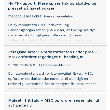
Ny FN-rapport: Flere spiser fisk og skaldyr, og
presset på havet vokser
17.6.2026 16:16:53 CEST
|
Pressemeddelelse
En ny rapport fra FN’s Fødevare- og
Landbrugsorganisation (FAO) viser, at fisk og skaldyr
spiller en stadig vigtigere rolle i den globale
fødevareforsyning. Samtidig advarer rapporten om, at
overfiskeri fortsat er en alvorlig udfordring mange
steder i verden. Derfor er ansvarlig fiskeriforvaltning
Pelagiske arter i Nordøstatlanten under pres –
vigtigere end nogensinde, mener Marine Stewardship
MSC opfordrer regeringer til handing nu
Council (MSC).
1.10.2025 15:16:35 CEST
|
Pressemeddelelse
Den globale standard for bæredygtigt fiskeri, MSC,
opfordrer nordatlantiske nationer til at indgå en
retfærdig kvoteaftale for at beskytte fiskerier, marine
økosystemer, fiskerierhverv og lokalsamfund.
Makrel i frit fald – MSC opfordrer regeringer til
at handle nu