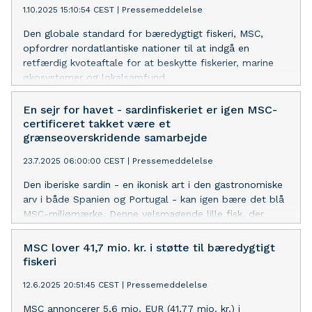
1.10.2025 15:10:54 CEST
|
Pressemeddelelse
Den globale standard for bæredygtigt fiskeri, MSC,
opfordrer nordatlantiske nationer til at indgå en
retfærdig kvoteaftale for at beskytte fiskerier, marine
økosystemer og lokalsamfund.
En sejr for havet - sardinfiskeriet er igen MSC-
certificeret takket være et
grænseoverskridende samarbejde
23.7.2025 06:00:00 CEST
|
Pressemeddelelse
Den iberiske sardin - en ikonisk art i den gastronomiske
arv i både Spanien og Portugal - kan igen bære det blå
MSC-miljømærke. Denne velsmagende lille fisk, der
fiskes langs den iberiske halvøs kyster, er ikke kun en
elsket klassiker på tapasmenuer, men også en vigtig del
MSC lover 41,7 mio. kr. i støtte til bæredygtigt
af det marine økosystem. Certificeringen er resultatet af
fiskeri
en stærk, fælles engagement og samarbejde på tværs
12.6.2025 20:51:45 CEST
|
Pressemeddelelse
af landegrænser, for bæredygtigt fiskeri.
MSC annoncerer 5,6 mio. EUR (41,77 mio. kr.) i