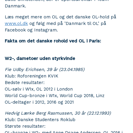
Danmark.
Læs meget mere om OL og det danske OL-hold på
www.ol.dk
og følg med på ’Danmark til OL’ på
Facebook og Instagram.
Fakta om det danske rohold ved OL i Paris:
W2-, dametoer uden styrkvinde
Fie Udby Erichsen, 39 år (23.04.1985)
Klub: Roforeningen KVIK
Bedste resultater:
OL-sølv i W1x, OL 2012 i London
World Cup-bronze i W1x, World Cup 2018, Linz
OL-deltager i 2012, 2016 og 2021
Hedvig Lærke Berg Rasmussen, 30 år (22.12.1993)
Klub: Danske Studenters Roklub
Største resultater:
OL-bronze i W2- med Anne Dsane Andersen, OL 2016 i