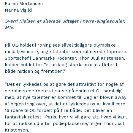
Karen Mortensen
Nanna Vigild
Sverri Nielsen er allerede udtaget i herre-
singlesculler,
M1x.
På OL-holdet i roning ses såvel tidligere olympiske
medaljevindere, unge talenter som rutinerede toproere.
Sportschef i Danmarks Rocenter, Thor Juul Kristensen,
kalder holdet for ”et unik og stærkt mix af atleter til
både nutiden og fremtiden.”
”Det er lykkedes os at gøre det attraktivt for nogle af
de rutinerede roere at satse på endnu et OL samtidig
med, at nye talenter er kommet til. Jeg er blown away
af begejstring over, at det er lykkedes os at kvalificere
16 roere til OL fordelt på fire både. Det bliver en
fantastisk rofest i Paris, hvor vi vil gøre alt, hvad vi kan,
for at række ud efter podiepladserne,” siger Thor Juul
Kristensen.