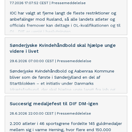
7.7.2026 17:07:52 CEST
|
Pressemeddelelse
IOC har valgt at fjerne langt de fleste restriktioner og
anbefalinger mod Rusland, så alle landets atleter og
officials fremover kan deltage i OL-kvalifikationen og til
OL. DIF er uenig i beslutningen.
Sønderjyske Kvindehåndbold skal hjælpe unge
videre i livet
29.6.2026 07:00:00 CEST
|
Pressemeddelelse
Sønderjyske Kvindehåndbold og Aabenraa Kommune
bliver som de første i Sønderjylland en del af
Startblokken – et initiativ under Danmarks
Idrætsforbund, der skal hjælpe unge langt fra job og
uddannelse godt videre i livet.
Succesrig medaljefest til DIF DM-igen
28.6.2026 22:00:00 CEST
|
Pressemeddelelse
2.200 atleter i 46 sportsgrene fordelte 145 guldmedaljer
mellem sig i varme Herning, hvor flere end 150.000