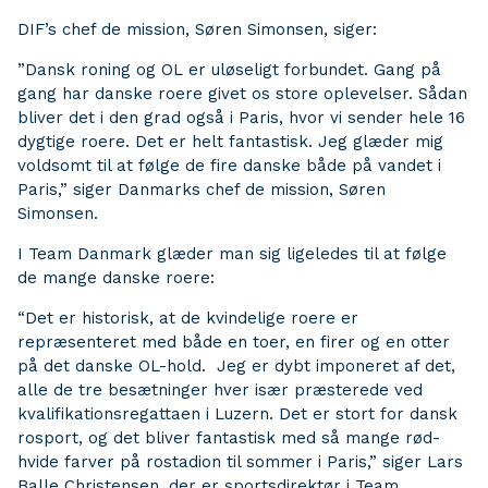
DIF’s chef de mission, Søren Simonsen, siger:
”Dansk roning og OL er uløseligt forbundet. Gang på
gang har danske roere givet os store oplevelser. Sådan
bliver det i den grad også i Paris, hvor vi sender hele 16
dygtige roere. Det er helt fantastisk. Jeg glæder mig
voldsomt til at følge de fire danske både på vandet i
Paris,” siger Danmarks chef de mission, Søren
Simonsen.
I Team Danmark glæder man sig ligeledes til at følge
de mange danske roere:
“Det er historisk, at de kvindelige roere er
repræsenteret med både en toer, en firer og en otter
på det danske OL-hold. Jeg er dybt imponeret af det,
alle de tre besætninger hver især præsterede ved
kvalifikationsregattaen i Luzern. Det er stort for dansk
rosport, og det bliver fantastisk med så mange rød-
hvide farver på rostadion til sommer i Paris,” siger Lars
Balle Christensen, der er sportsdirektør i Team