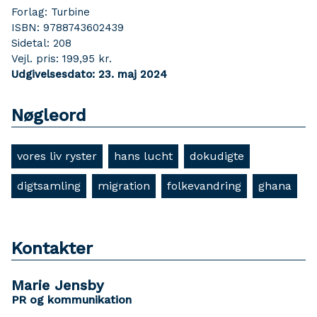
Forlag: Turbine
ISBN: 9788743602439
Sidetal: 208
Vejl. pris: 199,95 kr.
Udgivelsesdato: 23. maj 2024
Nøgleord
vores liv ryster
hans lucht
dokudigte
digtsamling
migration
folkevandring
ghana
Kontakter
Marie Jensby
PR og kommunikation