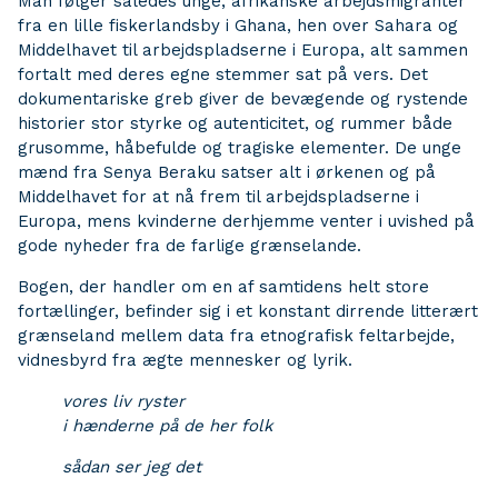
Man følger således unge, afrikanske arbejdsmigranter
fra en lille fiskerlandsby i Ghana, hen over Sahara og
Middelhavet til arbejdspladserne i Europa, alt sammen
fortalt med deres egne stemmer sat på vers. Det
dokumentariske greb giver de bevægende og rystende
historier stor styrke og autenticitet, og rummer både
grusomme, håbefulde og tragiske elementer. De unge
mænd fra Senya Beraku satser alt i ørkenen og på
Middelhavet for at nå frem til arbejdspladserne i
Europa, mens kvinderne derhjemme venter i uvished på
gode nyheder fra de farlige grænselande.
Bogen, der handler om en af samtidens helt store
fortællinger, befinder sig i et konstant dirrende litterært
grænseland mellem data fra etnografisk feltarbejde,
vidnesbyrd fra ægte mennesker og lyrik.
vores liv ryster
i hænderne på de her folk
sådan ser jeg det