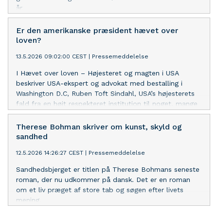
år.
Er den amerikanske præsident hævet over
loven?
13.5.2026 09:02:00 CEST
|
Pressemeddelelse
I Hævet over loven – Højesteret og magten i USA
beskriver USA-ekspert og advokat med bestalling i
Washington D.C, Ruben Toft Sindahl, USA’s højesterets
fald fra en højt respekteret institution til noget, mange
opfatter som et politisk teater.
Therese Bohman skriver om kunst, skyld og
sandhed
12.5.2026 14:26:27 CEST
|
Pressemeddelelse
Sandhedsbjerget er titlen på Therese Bohmans seneste
roman, der nu udkommer på dansk. Det er en roman
om et liv præget af store tab og søgen efter livets
mening.