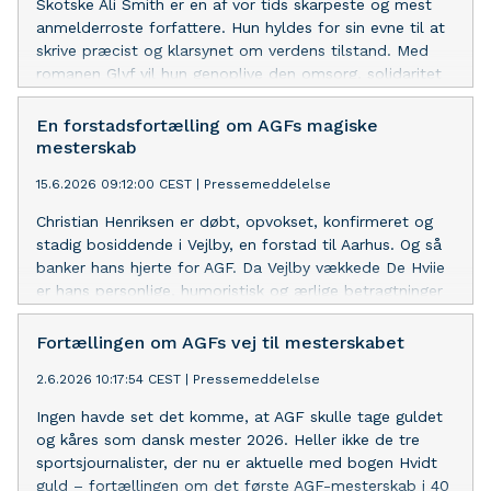
Skotske Ali Smith er en af vor tids skarpeste og mest
anmelderroste forfattere. Hun hyldes for sin evne til at
skrive præcist og klarsynet om verdens tilstand. Med
romanen Glyf vil hun genoplive den omsorg, solidaritet
og åbenhed, der er hårdt brug for i en splittet og brutal
tid.
En forstadsfortælling om AGFs magiske
mesterskab
15.6.2026 09:12:00 CEST
|
Pressemeddelelse
Christian Henriksen er døbt, opvokset, konfirmeret og
stadig bosiddende i Vejlby, en forstad til Aarhus. Og så
banker hans hjerte for AGF. Da Vejlby vækkede De Hviie
er hans personlige, humoristisk og ærlige betragtninger
om det magiske mesterskab, der blev vundet på det
stadion, hvor han selv har spillet.
Fortællingen om AGFs vej til mesterskabet
2.6.2026 10:17:54 CEST
|
Pressemeddelelse
Ingen havde set det komme, at AGF skulle tage guldet
og kåres som dansk mester 2026. Heller ikke de tre
sportsjournalister, der nu er aktuelle med bogen Hvidt
guld – fortællingen om det første AGF-mesterskab i 40