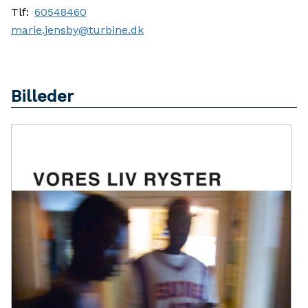
Tlf:
60548460
marie.jensby@turbine.dk
Billeder