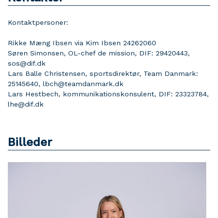
Kontaktpersoner:
Rikke Mæng Ibsen via Kim Ibsen 24262060
Søren Simonsen, OL-chef de mission, DIF: 29420443,
sos@dif.dk
Lars Balle Christensen, sportsdirektør, Team Danmark:
25145640, lbch@teamdanmark.dk
Lars Hestbech, kommunikationskonsulent, DIF: 23323784,
lhe@dif.dk
Billeder