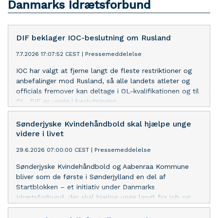
Danmarks Idrætsforbund
DIF beklager IOC-beslutning om Rusland
7.7.2026 17:07:52 CEST
|
Pressemeddelelse
IOC har valgt at fjerne langt de fleste restriktioner og
anbefalinger mod Rusland, så alle landets atleter og
officials fremover kan deltage i OL-kvalifikationen og til
OL. DIF er uenig i beslutningen.
Sønderjyske Kvindehåndbold skal hjælpe unge
videre i livet
29.6.2026 07:00:00 CEST
|
Pressemeddelelse
Sønderjyske Kvindehåndbold og Aabenraa Kommune
bliver som de første i Sønderjylland en del af
Startblokken – et initiativ under Danmarks
Idrætsforbund, der skal hjælpe unge langt fra job og
uddannelse godt videre i livet.