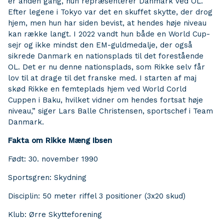
er anden gang, hun repræsenterer Danmark ved OL.
Efter legene i Tokyo var det en skuffet skytte, der drog
hjem, men hun har siden bevist, at hendes høje niveau
kan række langt. I 2022 vandt hun både en World Cup-
sejr og ikke mindst den EM-guldmedalje, der også
sikrede Danmark en nationsplads til det forestående
OL. Det er nu denne nationsplads, som Rikke selv får
lov til at drage til det franske med. I starten af maj
skød Rikke en femteplads hjem ved World Corld
Cuppen i Baku, hvilket vidner om hendes fortsat høje
niveau,” siger Lars Balle Christensen, sportschef i Team
Danmark.
Fakta om Rikke Mæng Ibsen
Født: 30. november 1990
Sportsgren: Skydning
Disciplin: 50 meter riffel 3 positioner (3x20 skud)
Klub: Ørre Skytteforening