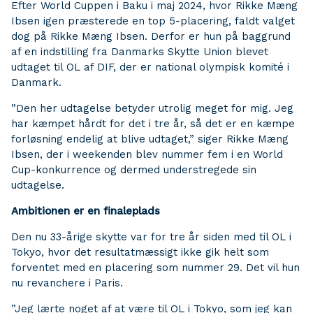
Efter World Cuppen i Baku i maj 2024, hvor Rikke Mæng
Ibsen igen præsterede en top 5-placering, faldt valget
dog på Rikke Mæng Ibsen. Derfor er hun på baggrund
af en indstilling fra Danmarks Skytte Union blevet
udtaget til OL af DIF, der er national olympisk komité i
Danmark.
”Den her udtagelse betyder utrolig meget for mig. Jeg
har kæmpet hårdt for det i tre år, så det er en kæmpe
forløsning endelig at blive udtaget,” siger Rikke Mæng
Ibsen, der i weekenden blev nummer fem i en World
Cup-konkurrence og dermed understregede sin
udtagelse.
Ambitionen er en finaleplads
Den nu 33-årige skytte var for tre år siden med til OL i
Tokyo, hvor det resultatmæssigt ikke gik helt som
forventet med en placering som nummer 29. Det vil hun
nu revanchere i Paris.
”Jeg lærte noget af at være til OL i Tokyo, som jeg kan