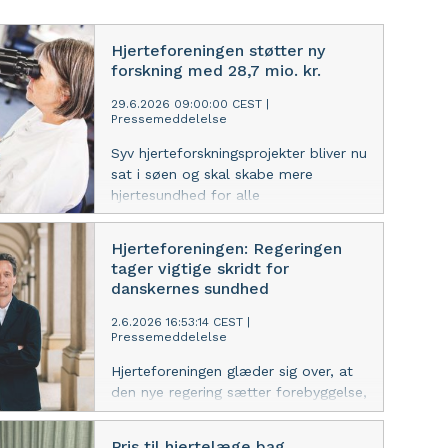
Hjerteforeningen støtter ny
forskning med 28,7 mio. kr.
29.6.2026 09:00:00 CEST
|
Pressemeddelelse
Syv hjerteforskningsprojekter bliver nu
sat i søen og skal skabe mere
hjertesundhed for alle
danskere. Forskningen skal styrke
forebyggelse af hjerte-kar-
Hjerteforeningen: Regeringen
sygdom hos især unge og danskere i
tager vigtige skridt for
høj risiko, og skabe bedre rammer
danskernes sundhed
for rehabilitering til danskere med
hjertesygdom.
2.6.2026 16:53:14 CEST
|
Pressemeddelelse
Hjerteforeningen glæder sig over, at
den nye regering sætter forebyggelse,
sundere fødevarer og mindre ulighed
i sundhed højt.
Pris til hjertelæge bag