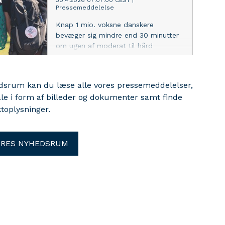
30.4.2026 07:07:00 CEST
|
Pressemeddelelse
Knap 1 mio. voksne danskere
bevæger sig mindre end 30 minutter
om ugen af moderat til hård
intensitet. Det svarer til, at de i
gennemsnit kun bevæger sig lidt over
4 minutter om dagen. Samtidig
edsrum kan du læse alle vores pressemeddelelser,
bevæger yderligere over 1 mio.
ale i form af billeder og dokumenter samt finde
danskere sig mellem 30 og 90
toplysninger.
minutter om ugen - stadig langt fra
anbefalingerne.
ORES NYHEDSRUM