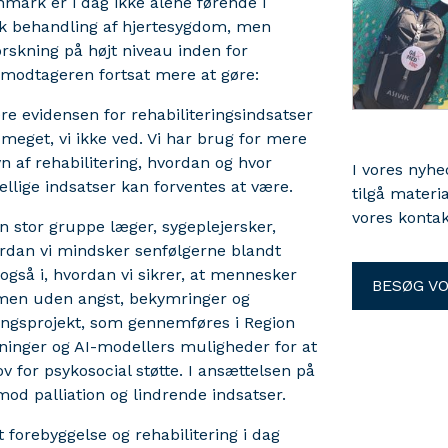
nmark er i dag ikke alene førende i
isk behandling af hjertesygdom, men
forskning på højt niveau inden for
ismodtageren fortsat mere at gøre:
blere evidensen for rehabiliteringsindsatser
t meget, vi ikke ved. Vi har brug for mere
 af rehabilitering, hvordan og hvor
I vores nyh
ellige indsatser kan forventes at være.
tilgå materi
vores kontak
stor gruppe læger, sygeplejersker,
ordan vi mindsker senfølgerne blandt
også i, hvordan vi sikrer, at mennesker
BESØG V
men uden angst, bekymringer og
ingsprojekt, som gennemføres i Region
sninger og AI-modellers muligheder for at
 for psykosocial støtte. I ansættelsen på
mod palliation og lindrende indsatser.
forebyggelse og rehabilitering i dag