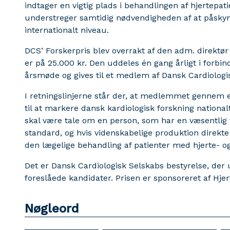
indtager en vigtig plads i behandlingen af hjertepat
understreger samtidig nødvendigheden af at påskynd
internationalt niveau.
DCS’ Forskerpris blev overrakt af den adm. direktør 
er på 25.000 kr. Den uddeles én gang årligt i forb
årsmøde og gives til et medlem af Dansk Cardiologi
I retningslinjerne står der, at medlemmet gennem e
til at markere dansk kardiologisk forskning national
skal være tale om en person, som har en væsentlig 
standard, og hvis videnskabelige produktion direkte 
den lægelige behandling af patienter med hjerte- 
Det er Dansk Cardiologisk Selskabs bestyrelse, de
foreslåede kandidater. Prisen er sponsoreret af Hje
Nøgleord