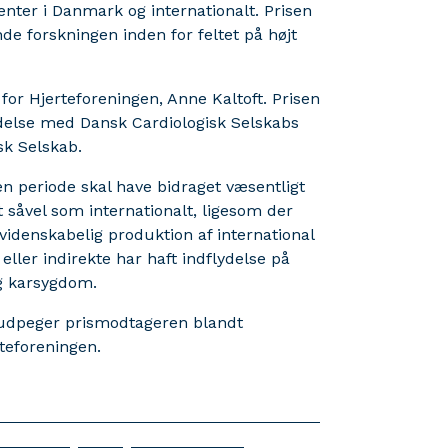
ienter i Danmark og internationalt. Prisen
e forskningen inden for feltet på højt
for Hjerteforeningen, Anne Kaltoft. Prisen
indelse med Dansk Cardiologisk Selskabs
sk Selskab.
n periode skal have bidraget væsentligt
t såvel som internationalt, ligesom der
videnskabelig produktion af international
eller indirekte har haft indflydelse på
og karsygdom.
r udpeger prismodtageren blandt
rteforeningen.