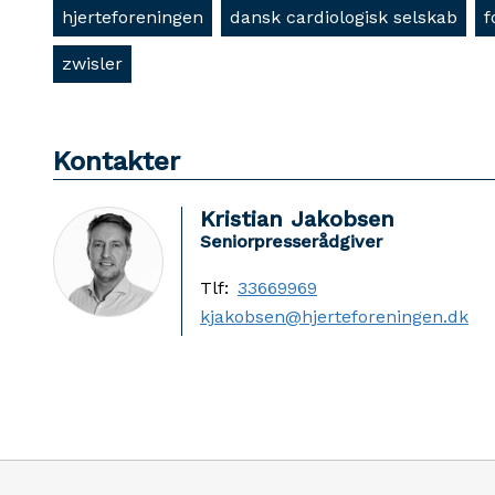
hjerteforeningen
dansk cardiologisk selskab
f
zwisler
Kontakter
Kristian Jakobsen
Seniorpresserådgiver
Tlf:
33669969
kjakobsen@hjerteforeningen.dk