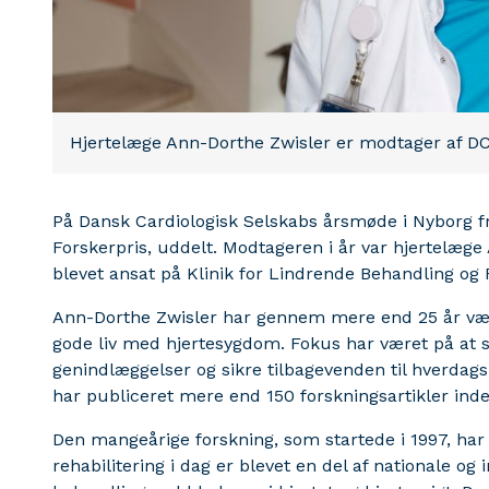
Hjertelæge Ann-Dorthe Zwisler er modtager af DC
På Dansk Cardiologisk Selskabs årsmøde i Nyborg fr
Forskerpris, uddelt. Modtageren i år var hjertelæge 
blevet ansat på Klinik for Lindrende Behandling og R
Ann-Dorthe Zwisler har gennem mere end 25 år være
gode liv med hjertesygdom. Fokus har været på at si
genindlæggelser og sikre tilbagevenden til hverdags
har publiceret mere end 150 forskningsartikler ind
Den mangeårige forskning, som startede i 1997, har 
rehabilitering i dag er blevet en del af nationale og 