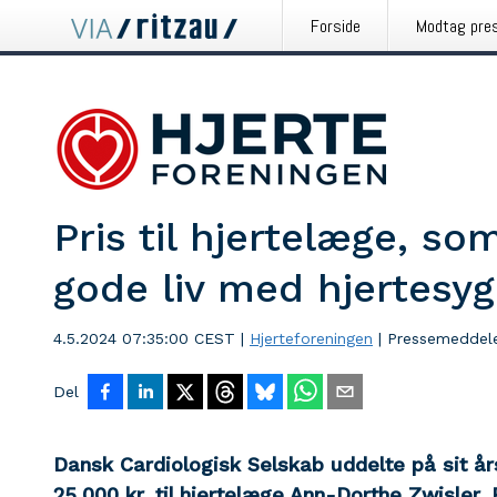
Forside
Modtag pre
Pris til hjertelæge, s
gode liv med hjertes
4.5.2024 07:35:00 CEST
|
Hjerteforeningen
|
Pressemeddel
Del
Dansk Cardiologisk Selskab uddelte på sit å
25.000 kr. til hjertelæge Ann-Dorthe Zwisler.