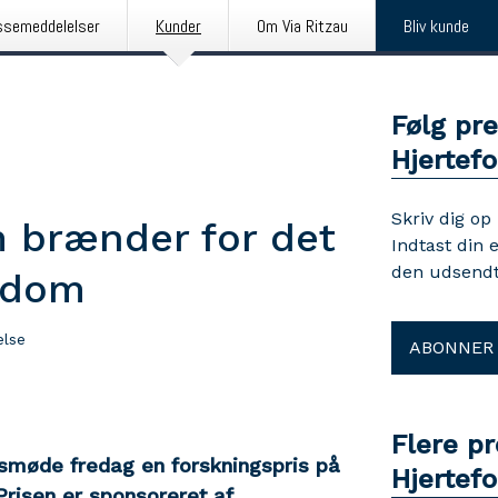
ssemeddelelser
Kunder
Om Via Ritzau
Bliv kunde
Følg pr
Hjertef
Skriv dig op
om brænder for det
Indtast din 
den udsendt
ygdom
else
ABONNER
Flere p
rsmøde fredag en forskningspris på
Hjertef
 Prisen er sponsoreret af