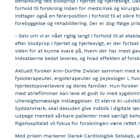
behandling ved blodprop i hjertet og hjertesvigt. Da
forhold til forskning inden for medicinsk og kirurg
indtager også en førerposition i forhold til at sikre 
forebyggelse og rehabilitering. Der er dog ifølge pr
- Selv om vi er nået rigtig langt i forhold til at eta
efter blodprop i hjertet og hjertesvigt, er der fortsa
viden for at kunne svare på, hvem der har mest gavn
indsatserne bedst leveres, og hvad effekten af forsk
Aktuelt forsker Ann-Dorthe Zwisler sammen med en 
fysioterapeuter, ergoterapeuter og psykologer i, hv
hjertestopoverlevere og deres familier. Hun forsker 
med atrieflimmer kan leve et godt liv med sygdom
uhensigtsmæssige indlæggelser. Et større AI-udvikl
Syddanmark, skal desuden give indblik i digitale lø
udpege mentalt sårbare patienter med særligt behov
Rigshospitalet vil fokus for forskningen være rettet 
Med prisen markerer Dansk Cardiologisk Selskab, at 