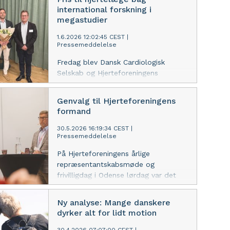
international forskning i
megastudier
1.6.2026 12:02:45 CEST
|
Pressemeddelelse
Fredag blev Dansk Cardiologisk
Selskab og Hjerteforeningens
Forskerpris overrakt til professor og
speciallæge i kardiologi Tor Biering-
Genvalg til Hjerteforeningens
Sørensen.
formand
30.5.2026 16:19:34 CEST
|
Pressemeddelelse
På Hjerteforeningens årlige
repræsentantskabsmøde og
frivilligdag i Odense lørdag var det
store fokus rettet mod fremtidens
frivillighed. Mange frivillige var samlet
Ny analyse: Mange danskere
for at lytte og give deres besyv med.
dyrker alt for lidt motion
Og så var der genvalg til formand
Lars Vinge Frederiksen.