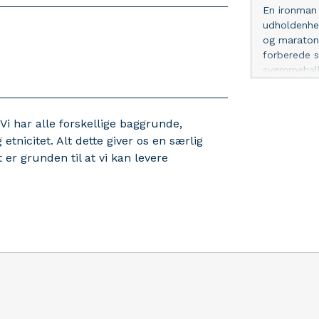
Nogle træne
En ironman 
struktur o
udholdenhed
op. En coac
og maraton
enkelte atl
forberede s
bliver træn
svømmehalle
krop og sin
gennemtænk
kapacitet. 
drømmen om 
lange træni
planlægning
 Vi har alle forskellige baggrunde,
kan hurtigt 
tnicitet. Alt dette giver os en særlig
tager højde
t er grunden til at vi kan levere
stigende bel
hverdagen o
restitution
unødige afb
træningspro
Svømning: T
til resten a