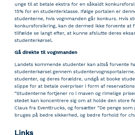
unge til at betale ekstra for en såkaldt konkursfors
15% for en studenterklasse. Ifølge portalen er denne
studenterne, hvis vognmanden går konkurs. Hvis st
konkursforsikring, kan de dermed ikke forvente at 
tilfælde se langt efter, at kunne afslutte deres eks
studenterkørsel.
Gå direkte til vognmanden
Landets kommende studenter kan altså forvente hø
studenterkørsel gennem studentervognsportalerne
studenter, og deres forældre, undgå at booke stude
slippe for at betale overpriser i form af reservation
“Studenterne fortjener ro i maven og rimelige priser
stedet kan koncentrere sig om at holde den store fe
Claus fra Eventtrucks, og forsætter ”De penge som p
bruges på bedre sikkerhed, og bedre forhold for c
Links