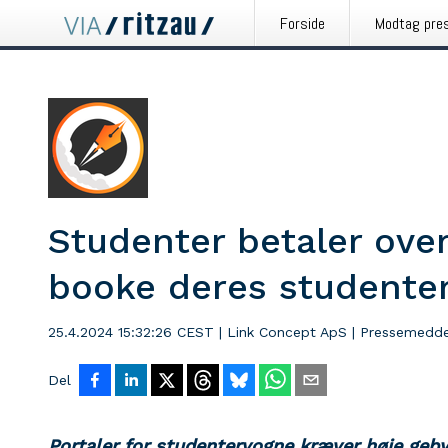
Forside
Modtag pre
Studenter betaler over
booke deres studente
25.4.2024 15:32:26 CEST
|
Link Concept ApS
|
Pressemedde
Del
Portaler for studentervogne kræver høje gebyr