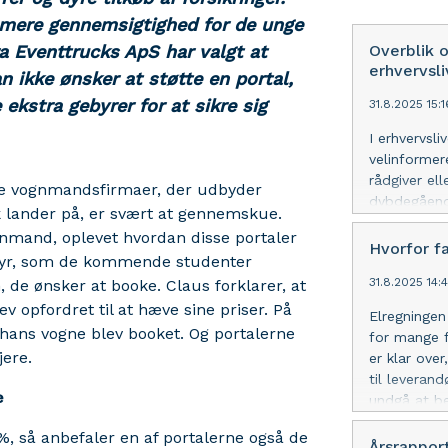
mere gennemsigtighed for de unge
a Eventtrucks ApS har valgt at
Overblik o
erhvervsli
n ikke ønsker at støtte en portal,
ekstra gebyrer for at sikre sig
31.8.2025 15:
I erhvervsl
velinformer
rådgiver el
de vognmandsfirmaer, der udbyder
dybdegående
k lander på, er svært at gennemskue.
markedet. E
mand, oplevet hvordan disse portaler
på er ved a
Hvorfor f
ebyr, som de kommende studenter
virksomheds
31.8.2025 14:
 de ønsker at booke. Claus forklarer, at
sig positiv
oplysninger
 opfordret til at hæve sine priser. På
Elregningen
ejerforhold
 hans vogne blev booket. Og portalerne
for mange f
indsigt Et r
jere.
er klar over
virksomhede
til levera
analysere e
e
undgå at be
sammenligne
bedre menin
at identific
%, så anbefaler en af portalerne også de
besparelser
Årsrappor