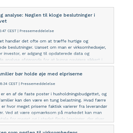
g analyse: Nøglen til kloge beslutninger i
vet
16:47 CEST
|
Pressemeddelelse
ivet handler det ofte om at træffe hurtige og
ede beslutninger. Uanset om man er virksomhedsejer,
ler investor, er adgang til opdaterede data og
 analyse afgørende for at kunne navigere sikkert i
n af de mest effektive måder at opnå dette overblik
t benytte digitale værktøjer, som samler
amilier bør holde øje med elpriserne
information ét sted. En af de platforme, der skiller
48:34 CEST
|
Pressemeddelelse
t ud, er Virmo.dk. Her kan man hurtigt og nemt finde
 om danske virksomheder, herunder regnskaber,
 er en af de faste poster i husholdningsbudgettet, og
, ledelsesstruktur og branchedata. Data der skaber
amilier kan den være en tung belastning. Hvad færre
egnskab er ikke bare tal – det er et indblik i
, er hvor meget priserne faktisk varierer fra leverandør
ns helbred og udvikling. Hos Virmo.dk kan man
ndør. Ved at være opmærksom på markedet kan man
n virksomheds økonomiske situation og samtidig
tale for meget og i stedet finde løsninger, der giver
 den med lignende virksomheder. Det gør det lettere
g økonomisk. For en børnefamilie kan selv små
ere både styrker og risici. Det intuitive layout på siden
 hver måned være med til at frigøre penge til andre
ten som nøglen til virksomhedens