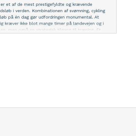
r for hårdt og risikerer skader, mens andre mangler
er et af de mest prestigefyldte og krævende
g dermed ikke får bygget den nødvendige udholdenhed
sløb i verden. Kombinationen af svømning, cykling
h tilbyder et træningsprogram, der er målrettet den
løb på én dag gør udfordringen monumental. At
ets styrker, svagheder og hverdag. Med denne tilgang
ig kræver ikke blot mange timer på landevejen og i
ingen både effektiv og bæredygtig. Balancen mellem
n, men også en strategisk tilgang til træning. Et
d Ironman-træning handler ikke kun om fysisk
t træningsprogram er fundamentet, der kan gøre
Det mentale aspekt er mindst lige så vigtigt. Under de
at gennemføre til virkelighed. Den rette
ngspas og på selve racedagen kan tvivl,
 fra start At kaste sig ud i træningen uden struktur
føre til skader eller stagnation. Et veludviklet program
 for progression, så kroppen gradvist vænner sig til de
astninger. Planen skal være realistisk, tage hensyn til
g bygge på principper om både variation og
. På den måde sikres en kontinuerlig udvikling uden
ræk. De tre discipliner – og mere til Et ironman
gram fokuserer på at mestre tre discipliner:
eknik og vejrtrækning er afgørende for at spare energi
f løbet. Cykling: