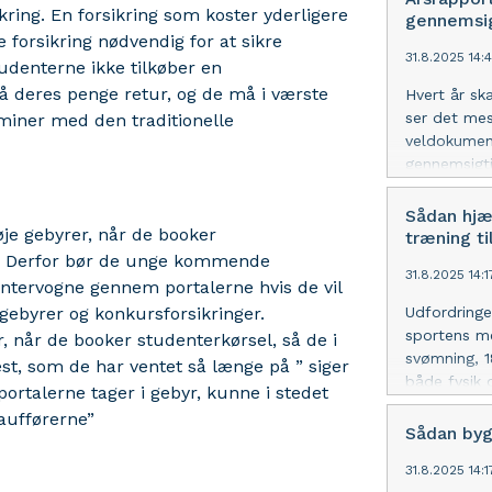
gør det enk
ikring. En forsikring som koster yderligere
nødvendighe
gennemsi
fordel for 
 forsikring nødvendig for at sikre
tilsynelade
31.8.2025 14:
samme vare 
udenterne ikke tilkøber en
betydeligt.
få deres penge retur, og de må i værste
Hvert år sk
valget mell
ser det mes
aminer med den traditionelle
identisk fo
veldokumen
efter, hvilk
gennemsigt
at gennemgå
myndigheder
man altid ha
virksomhed
Sådan hjæ
je gebyrer, når de booker
årsrapporte
træning ti
overblik ov
. Derfor bør de unge kommende
31.8.2025 14:
kun, om vi
ntervogne gennem portalerne hvis de vil
hvordan res
sgebyrer og konkursforsikringer.
Udfordring
et redskab, 
sportens me
, når de booker studenterkørsel, så de i
grundig rap
svømning, 1
st, som de har ventet så længe på ” siger
skabe bedre
både fysik 
ortalerne tager i gebyr, kunne i stedet
Årsregnska
at udfordrin
haufførerne”
udgør rygra
træningen k
Sådan byg
balance og 
brik i pusle
økonomiske 
31.8.2025 14:
til en Ironm