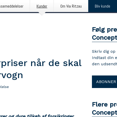
ssemeddelelser
Kunder
Om Via Ritzau
Bliv kunde
Følg pr
Concep
Skriv dig op
Indtast din 
priser når de skal
den udsendt
rvogn
ABONNER
lelse
Flere p
Concep
er og dyre tilkøb af forsikringer.