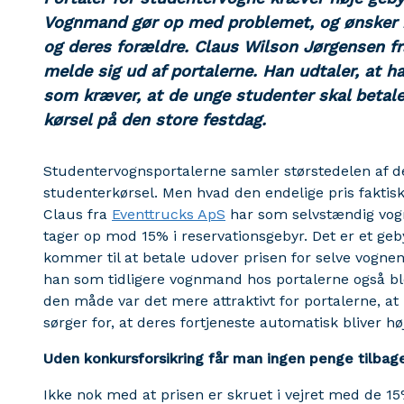
Vognmand gør op med problemet, og ønsker 
og deres forældre. Claus Wilson Jørgensen fr
melde sig ud af portalerne. Han udtaler, at ha
som kræver, at de unge studenter skal betale 
kørsel på den store festdag.
Studentervognsportalerne samler størstedelen af 
studenterkørsel. Men hvad den endelige pris faktis
Claus fra
Eventtrucks ApS
har som selvstændig vogn
tager op mod 15% i reservationsgebyr. Det er et g
kommer til at betale udover prisen for selve vognen,
han som tidligere vognmand hos portalerne også blev
den måde var det mere attraktivt for portalerne, at
sørger for, at deres fortjeneste automatisk bliver hø
Uden konkursforsikring får man ingen penge tilbag
Ikke nok med at prisen er skruet i vejret med de 15