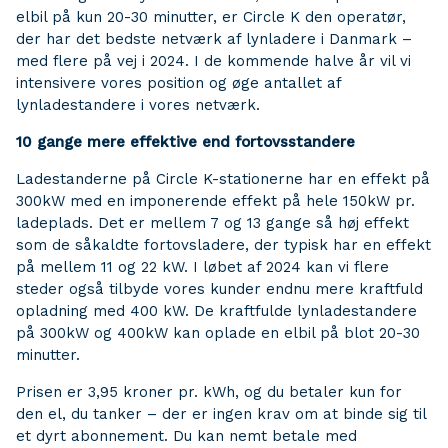
elbil på kun 20-30 minutter, er Circle K den operatør,
der har det bedste netværk af lynladere i Danmark –
med flere på vej i 2024. I de kommende halve år vil vi
intensivere vores position og øge antallet af
lynladestandere i vores netværk.
10 gange mere effektive end fortovsstandere
Ladestanderne på Circle K-stationerne har en effekt på
300kW med en imponerende effekt på hele 150kW pr.
ladeplads. Det er mellem 7 og 13 gange så høj effekt
som de såkaldte fortovsladere, der typisk har en effekt
på mellem 11 og 22 kW. I løbet af 2024 kan vi flere
steder også tilbyde vores kunder endnu mere kraftfuld
opladning med 400 kW. De kraftfulde lynladestandere
på 300kW og 400kW kan oplade en elbil på blot 20-30
minutter.
Prisen er 3,95 kroner pr. kWh, og du betaler kun for
den el, du tanker – der er ingen krav om at binde sig til
et dyrt abonnement. Du kan nemt betale med