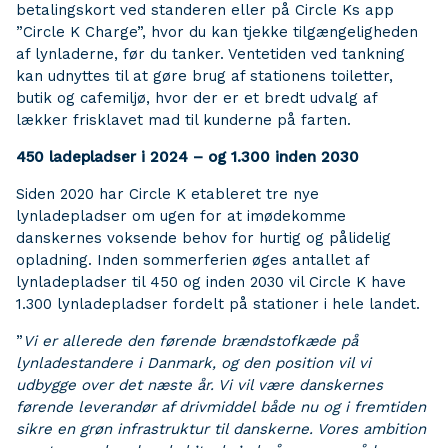
betalingskort ved standeren eller på Circle Ks app
”Circle K Charge”, hvor du kan tjekke tilgængeligheden
af lynladerne, før du tanker. Ventetiden ved tankning
kan udnyttes til at gøre brug af stationens toiletter,
butik og cafemiljø, hvor der er et bredt udvalg af
lækker frisklavet mad til kunderne på farten.
450 ladepladser i 2024 – og 1.300 inden 2030
Siden 2020 har Circle K etableret tre nye
lynladepladser om ugen for at imødekomme
danskernes voksende behov for hurtig og pålidelig
opladning. Inden sommerferien øges antallet af
lynladepladser til 450 og inden 2030 vil Circle K have
1.300 lynladepladser fordelt på stationer i hele landet.
”
Vi er allerede den førende brændstofkæde på
lynladestandere i Danmark, og den position vil vi
udbygge over det næste år. Vi vil være danskernes
førende leverandør af drivmiddel både nu og i fremtiden
sikre en grøn infrastruktur til danskerne. Vores ambition