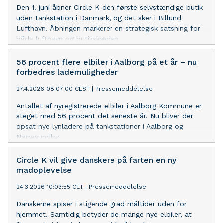
Den 1. juni åbner Circle K den første selvstændige butik
uden tankstation i Danmark, og det sker i Billund
Lufthavn. Åbningen markerer en strategisk satsning for
både lufthavn og butikskæden.
56 procent flere elbiler i Aalborg på et år – nu
forbedres lademuligheder
27.4.2026 08:07:00 CEST
|
Pressemeddelelse
Antallet af nyregistrerede elbiler i Aalborg Kommune er
steget med 56 procent det seneste år. Nu bliver der
opsat nye lynladere på tankstationer i Aalborg og
Nørresundby.
Circle K vil give danskere på farten en ny
madoplevelse
24.3.2026 10:03:55 CET
|
Pressemeddelelse
Danskerne spiser i stigende grad måltider uden for
hjemmet. Samtidig betyder de mange nye elbiler, at