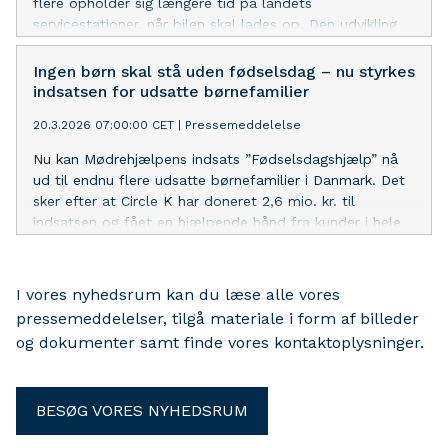
flere opholder sig længere tid på landets
servicestationer, når bilen skal lades op. Den udvikling
vil Circle K nu omsætte til vækst på madområdet.
Ingen børn skal stå uden fødselsdag – nu styrkes
indsatsen for udsatte børnefamilier
20.3.2026 07:00:00 CET
|
Pressemeddelelse
Nu kan Mødrehjælpens indsats ”Fødselsdagshjælp” nå
ud til endnu flere udsatte børnefamilier i Danmark. Det
sker efter at Circle K har doneret 2,6 mio. kr. til
indsatsen og fået en hjælpende hånd fra kunder i hele
landet.
I vores nyhedsrum kan du læse alle vores
pressemeddelelser, tilgå materiale i form af billeder
og dokumenter samt finde vores kontaktoplysninger.
BESØG VORES NYHEDSRUM