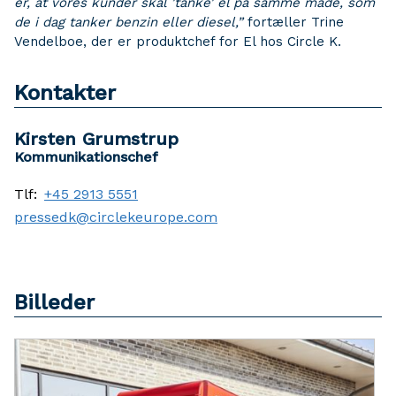
er, at vores kunder skal ’tanke’ el på samme måde, som
de i dag tanker benzin eller diesel,”
fortæller Trine
Vendelboe, der er produktchef for El hos Circle K.
Kontakter
Kirsten Grumstrup
Kommunikationschef
Tlf:
+45 2913 5551
pressedk@circlekeurope.com
Billeder