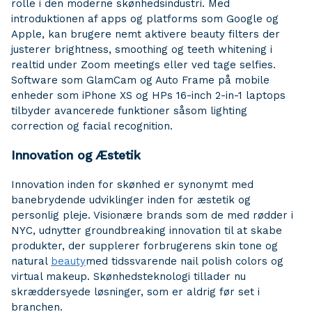
rolle i den moderne skønhedsindustri. Med
introduktionen af apps og platforms som Google og
Apple, kan brugere nemt aktivere beauty filters der
justerer brightness, smoothing og teeth whitening i
realtid under Zoom meetings eller ved tage selfies.
Software som GlamCam og Auto Frame på mobile
enheder som iPhone XS og HPs 16-inch 2-in-1 laptops
tilbyder avancerede funktioner såsom lighting
correction og facial recognition.
Innovation og Æstetik
Innovation inden for skønhed er synonymt med
banebrydende udviklinger inden for æstetik og
personlig pleje. Visionære brands som de med rødder i
NYC, udnytter groundbreaking innovation til at skabe
produkter, der supplerer forbrugerens skin tone og
natural
beauty
med tidssvarende nail polish colors og
virtual makeup. Skønhedsteknologi tillader nu
skræddersyede løsninger, som er aldrig før set i
branchen.