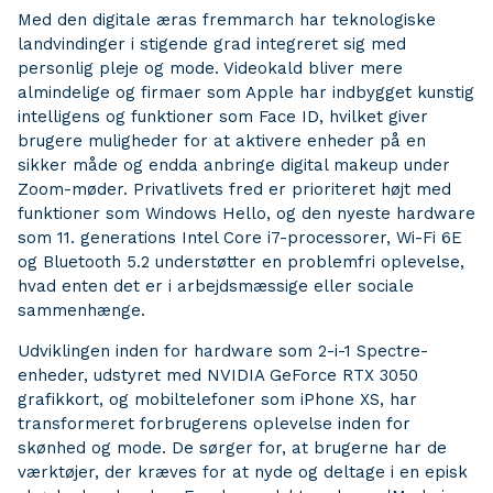
Med den digitale æras fremmarch har teknologiske
landvindinger i stigende grad integreret sig med
personlig pleje og mode. Videokald bliver mere
almindelige og firmaer som Apple har indbygget kunstig
intelligens og funktioner som Face ID, hvilket giver
brugere muligheder for at aktivere enheder på en
sikker måde og endda anbringe digital makeup under
Zoom-møder. Privatlivets fred er prioriteret højt med
funktioner som Windows Hello, og den nyeste hardware
som 11. generations Intel Core i7-processorer, Wi-Fi 6E
og Bluetooth 5.2 understøtter en problemfri oplevelse,
hvad enten det er i arbejdsmæssige eller sociale
sammenhænge.
Udviklingen inden for hardware som 2-i-1 Spectre-
enheder, udstyret med NVIDIA GeForce RTX 3050
grafikkort, og mobiltelefoner som iPhone XS, har
transformeret forbrugerens oplevelse inden for
skønhed og mode. De sørger for, at brugerne har de
værktøjer, der kræves for at nyde og deltage i en episk