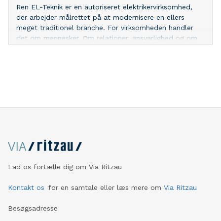
og endnu sværere at undgå at betale for meget, hvis du
Ren EL-Teknik er en autoriseret elektrikervirksomhed,
ikke har styr på de typiske markedspriser. Faktorer som
der arbejder målrettet på at modernisere en ellers
erfaring, opgavens kompleksitet og tidspunktet på året
meget traditionel branche. For virksomheden handler
kan alle spille ind på timeprisen. Det er derfor en god
det om mennesker. Om relationer, ansvarlighed og om
ide at sætte sig lidt ind i prisniveauet, før du skriver
at skabe en hverdag, der fungerer i praksis for både
under på en kontrakt. Utæt tag ved skorsten: Sådan
kunder og medarbejdere. Et moderne arbejdsmiljø Ren
genkender du det Et andet problem, der kan føre til
EL-Teknik har et særligt fokus på medarbejdertrivsel og
store unødvendige udgifter, er problemer med taget –
fællesskab. Hos Ren EL-Teknik starter arbejdsdagen
især omkring skorstenen. Et utæ
derfor ikke ude hos kunden, men i deres nyistandsatte
lokaler, hvor de mødes, forbereder madpakker sammen
og gennemgår dagens opgaver i fællesskab. I mange
brancher er frokost en naturlig del af arbejdsdagen. For
håndværkere er det ofte selv betalte take away. Her
oplever man samtidig en tydelig ubalance mellem en
lavere betalt lærling og en højere betalt svend. For en
lærling kan daglige frokost udgifter være et reelt
Lad os fortælle dig om Via Ritzau
økonomisk pres. Det er en ubalance, som virksomheden
bevidst har valgt at gøre noget ved. Inden kørsel
Kontakt os
for en samtale eller læs mere om
Via Ritzau
gennemgås opgaverne sammen, og der er altid en
erfare
Besøgsadresse