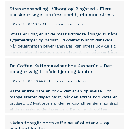
Stressbehandling i Viborg og Ringsted - Flere
danskere søger professionel hjælp mod stress
30.12.2025 09:16:37 CET
|
Pressemeddelelse
Stress er i dag en af de mest udbredte årsager til både
sygemeldinger og nedsat livskvalitet blandt danskere.
Når belastningen bliver langvarig, kan stress udvikle sig
fra en naturlig reaktion til en tilstand, der påvirker både
krop, tanker og følelser. Derfor vælger flere og flere at
søge professionel hjælp, hvor der arbejdes med både
Dr. Coffee Kaffemaskiner hos KasperCo - Det
symptomer og de bagvedliggende årsager. Hos Kimose
oplagte valg til både hjem og kontor
Terapi tilbydes Psykoterapi i Viborg og Ringsted, hvor
30.12.2025 09:09:44 CET
|
Pressemeddelelse
fokus er på ro, nærvær og individuelle forløb tilpasset
den enkeltes situation. Med mere end 20 års erfaring i
Kaffe er ikke bare en drik – det er en oplevelse. For
terapeutisk arbejde arbejder Kimose Terapi med en
mange starter dagen først, når den første kop kaffe er
helhedsorienteret tilgang, hvor stress ikke blot ses som
brygget, og kvaliteten af denne kop afhænger i høj grad
et spørgsmål om tempo, men som et signal om
af den maskine, der laver den. Derfor er dr coffee
dybereliggende mønstre. Målet er at hjælpe mennesker
kaffemaskiner blevet et populært valg hos både
med igen at skabe overblik, mærke egne behov og
kaffeentusiaster og professionelle miljøer. Høj kvalitet
Sådan foregår bortskaffelse af olietank – og
genfinde balancen i hverdagen. Stressbehandling i rolige
og brugervenlighed i fokus En af de største fordele ved
hvad det koster