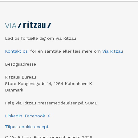
og gennemgår dagens opgaver i fællesskab. I mange
brancher er frokost en naturlig del af arbejdsdagen. For
håndværkere er det ofte selv betalte take away. Her
oplever man samtidig en tydelig ubalance mellem en
lavere betalt lærling og en højere betalt svend. For en
lærling kan daglige frokost udgifter være et reelt
Lad os fortælle dig om Via Ritzau
økonomisk pres. Det er en ubalance, som virksomheden
bevidst har valgt at gøre noget ved. Inden kørsel
Kontakt os
for en samtale eller læs mere om
Via Ritzau
gennemgås opgaverne sammen, og der er altid en
erfare
Besøgsadresse
Ritzaus Bureau
Store Kongensgade 14, 1264 København K
Danmark
Følg Via Ritzau pressemeddelelser på SOME
LinkedIn
Facebook
X
Tilpas cookie accept
©
Via Ritzau, Ritzaus pressetjeneste
2026