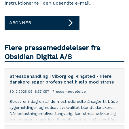
instruktionerne i den udsendte e-mail.
ABONNER
Flere pressemeddelelser fra
Obsidian Digital A/S
Stressbehandling i Viborg og Ringsted - Flere
danskere søger professionel hjælp mod stress
30.12.2025 09:16:37 CET
|
Pressemeddelelse
Stress er i dag en af de mest udbredte årsager til både
sygemeldinger og nedsat livskvalitet blandt danskere.
Når belastningen bliver langvarig, kan stress udvikle sig
fra en naturlig reaktion til en tilstand, der påvirker både
krop, tanker og følelser. Derfor vælger flere og flere at