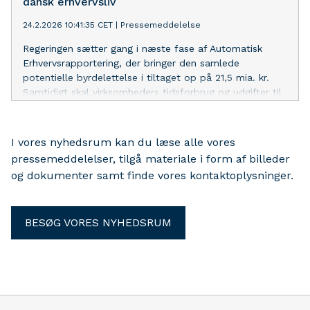
dansk erhvervsliv
24.2.2026 10:41:35 CET
|
Pressemeddelelse
Regeringen sætter gang i næste fase af Automatisk
Erhvervsrapportering, der bringer den samlede
potentielle byrdelettelse i tiltaget op på 21,5 mia. kr.
Samtidigt skal virksomheders tidsforbrug og udgifter til
tilsyn reduceres med knap 10 pct.
I vores nyhedsrum kan du læse alle vores
pressemeddelelser, tilgå materiale i form af billeder
og dokumenter samt finde vores kontaktoplysninger.
BESØG VORES NYHEDSRUM