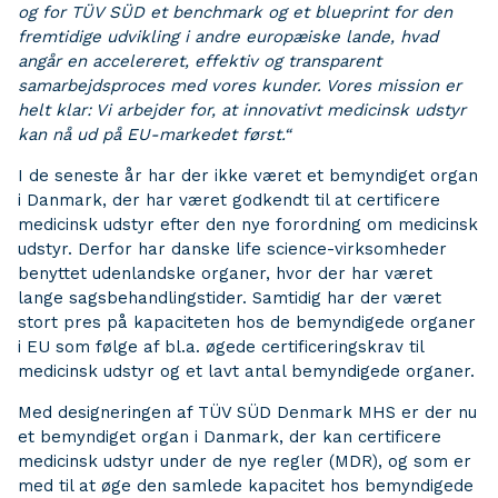
og for TÜV SÜD et benchmark og et blueprint for den
fremtidige udvikling i andre europæiske lande, hvad
angår en accelereret, effektiv og transparent
samarbejdsproces med vores kunder. Vores mission er
helt klar: Vi arbejder for, at innovativt medicinsk udstyr
kan nå ud på EU-markedet først.
“
I de seneste år har der ikke været et bemyndiget organ
i Danmark, der har været godkendt til at certificere
medicinsk udstyr efter den nye forordning om medicinsk
udstyr. Derfor har danske life science-virksomheder
benyttet udenlandske organer, hvor der har været
lange sagsbehandlingstider. Samtidig har der været
stort pres på kapaciteten hos de bemyndigede organer
i EU som følge af bl.a. øgede certificeringskrav til
medicinsk udstyr og et lavt antal bemyndigede organer.
Med designeringen af TÜV SÜD Denmark MHS er der nu
et bemyndiget organ i Danmark, der kan certificere
medicinsk udstyr under de nye regler (MDR), og som er
med til at øge den samlede kapacitet hos bemyndigede