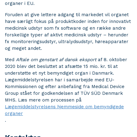
organer i EU.
Foruden at give lettere adgang til markedet vil organet
have særligt fokus på produktkoder inden for innovativt
medicinsk udstyr som fx software og en række andre
forskellige typer af aktivt medicinsk udstyr – herunder
fx monitoreringsudstyr, ultralydsudstyr, høreapparater
og meget andet.
Med
Aftale om genstart af dansk eksport
af 8. oktober
2020 blev det besluttet at afsætte 15 mio. kr. til at
understøtte et nyt bemyndiget organ i Danmark.
Lægemiddelstyrelsen har i samarbejde med EU-
Kommissionen og efter anbefaling fra Medical Device
Group stået for godkendelsen af TÜV SÜD Denmark
MHS. Læs mere om processen på
Lægemiddelstyrelsens hjemmeside om bemyndigede
organer
.