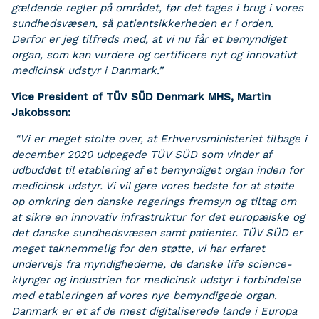
gældende regler på området, før det tages i brug i vores
sundhedsvæsen, så patientsikkerheden er i orden.
Derfor er jeg tilfreds med, at vi nu får et bemyndiget
organ, som kan vurdere og certificere nyt og innovativt
medicinsk udstyr i Danmark.”
Vice President of TÜV SÜD Denmark MHS,
Martin
Jakobsson:
“Vi er meget stolte over, at Erhvervsministeriet tilbage i
december 2020 udpegede TÜV SÜD som vinder af
udbuddet til etablering af et bemyndiget organ inden for
medicinsk udstyr. Vi vil gøre vores bedste for at støtte
op omkring den danske regerings fremsyn og tiltag om
at sikre en innovativ infrastruktur for det europæiske og
det danske sundhedsvæsen samt patienter. TÜV SÜD er
meget taknemmelig for den støtte, vi har erfaret
undervejs fra myndighederne, de danske life science-
klynger og industrien for medicinsk udstyr i forbindelse
med etableringen af vores nye bemyndigede organ.
Danmark er et af de mest digitaliserede lande i Europa