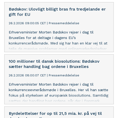
Bødskov: Ulovligt billigt bras fra tredjelande er
gift for EU
26.2.2026 09:00:05 CET
|
Pressemeddelelse
Erhvervsminister Morten Bødskov rejser i dag til
Bruxelles for at deltage i dagens EU’s
konkurrencerådsmøde. Med sig har han en klar vej til at
tøjle de massive problemer med onlinemarkedspladser
fra tredjelande, som fx Temu.
100 millioner til dansk biosolutions: Bødskov
sætter handling bag ordene i Bruxelles
26.2.2026 08:00:07 CET
|
Pressemeddelelse
Erhvervsminister Morten Bødskov rejser i dag til
konkurrenceevnerådsmøde i Bruxelles. Her vil han sætte
fokus på styrkelsen af europæisk biosolutions. Samtidig
sættes der handling bag ordene, når der i Danmark
lanceres en pulje på 100 mio. kr. til at styrke dansk
biosolutions.
Byrdelettelser for op til 21,5 mia. kr. på vej til