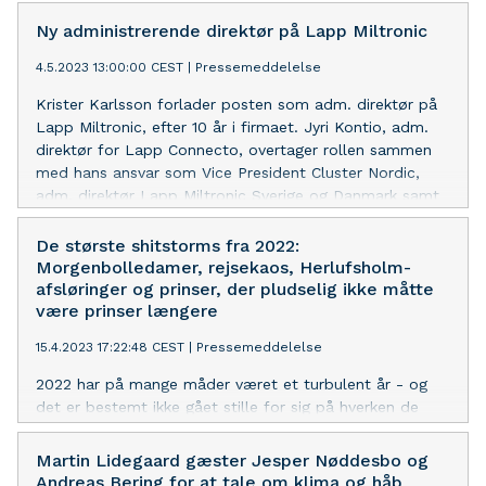
Ny administrerende direktør på Lapp Miltronic
4.5.2023 13:00:00 CEST
|
Pressemeddelelse
Krister Karlsson forlader posten som adm. direktør på
Lapp Miltronic, efter 10 år i firmaet. Jyri Kontio, adm.
direktør for Lapp Connecto, overtager rollen sammen
med hans ansvar som Vice President Cluster Nordic,
adm. direktør Lapp Miltronic Sverige og Danmark samt
adm. direktør for Lapp Automaatio i Finland.
De største shitstorms fra 2022:
Morgenbolledamer, rejsekaos, Herlufsholm-
afsløringer og prinser, der pludselig ikke måtte
være prinser længere
15.4.2023 17:22:48 CEST
|
Pressemeddelelse
2022 har på mange måder været et turbulent år - og
det er bestemt ikke gået stille for sig på hverken de
sociale medier eller i pressen. Men hvilke shitstorms
skabte egentlig mest opmærksomhed, forargelse og
Martin Lidegaard gæster Jesper Nøddesbo og
omtale blandt danskerne i 2022?
Andreas Bering for at tale om klima og håb