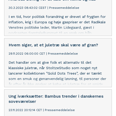
30.3.2023 08:43:02 CEST
|
Pressemeddelelse
I en tid, hvor politisk forandring er drevet af frygten for
inflation, krig i Europa og høje gaspriser er det Radikale
Venstres politiske leder, Martin Lidegaard, gæst i
podcasten SamtaleRummet til en snak om håb.
Hvem siger, at et juletræ skal være af gran?
29.11.2022 06:00:00 CET
|
Pressemeddelelse
Det handler om at give folk et alternativ til det
klassiske juletræ, når StoltzeStudio som noget nyt
lancerer kollektionen ”Gold Dots Trees”, der er tænkt
som en smuk og genanvendelig løsning, til personer der
år efter år ikke ønsker at købe et juletræ for at smide
det ud kun ganske kort tid efter.
Ung iværksætter: Bambus trender i danskernes
soveværelser
23.11.2022 20:12:14 CET
|
Pressemeddelelse