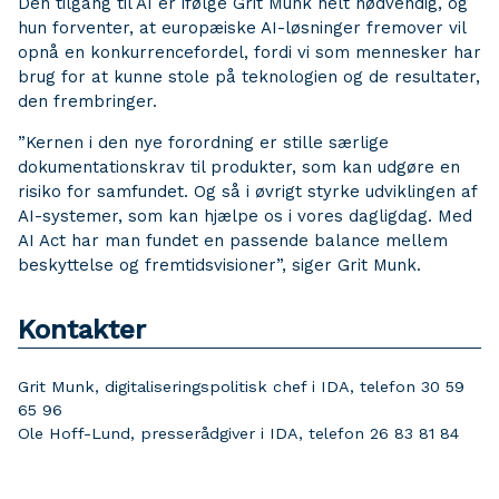
Den tilgang til AI er ifølge Grit Munk helt nødvendig, og
hun forventer, at europæiske AI-løsninger fremover vil
opnå en konkurrencefordel, fordi vi som mennesker har
brug for at kunne stole på teknologien og de resultater,
den frembringer.
”Kernen i den nye forordning er stille særlige
dokumentationskrav til produkter, som kan udgøre en
risiko for samfundet. Og så i øvrigt styrke udviklingen af
AI-systemer, som kan hjælpe os i vores dagligdag. Med
AI Act har man fundet en passende balance mellem
beskyttelse og fremtidsvisioner”, siger Grit Munk.
Kontakter
Grit Munk, digitaliseringspolitisk chef i IDA, telefon 30 59
65 96
Ole Hoff-Lund, presserådgiver i IDA, telefon 26 83 81 84