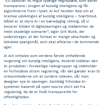
”EU opstiller nu nogle tydelige hegnspæle, som sikrer
transparens i brugen af kunstig intelligens og får
algoritmerne frem i lyset. AI Act handler ikke om at
bremse udviklingen af kunstig intelligens – tværtimod.
Målet er at styre AI i en bæredygtig retning, så vi
bevarer tilliden til digitaliseringen og inddæmmer de
mest skadelige scenarier”, siger Grit Munk, der
understreger, at der fortsat er mange uklarheder og
tekniske spørgsmål, som skal afklares i de kommende
uger.
AI Act omtales som verdens første omfattende
lovgivning om kunstig intelligens. Konkret inddeler den
AI-produkter i forskellige risikogrupper og indeholder
en forholdsvis stram regulering, når det gælder krav til
virksomhederne om at vurdere risikoen, når man
designer nye AI-løsninger. Samtidig friholdes AI-
systemer baseret på open source stort set fra
regulering, da de er fuldt transparente for
offentligheden.