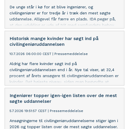
De unge står i kø for at blive ingeniører, og
civilingeniører er for tredje år i træk den mest søgte
uddannelse. Alligevel får færre en plads. IDA peger på,
at den udvikling er ude af trit med samfundets behov.
Historisk mange kvinder har søgt ind på
civilingeniøruddannelsen
10.7.2026 06:00:00 CEST
|
Pressemeddelelse
Aldrig har flere kvinder søgt ind på
civilingeniøruddannelsen end i år. Nye tal viser, at 32,4
procent af årets ansøgere til civilingeniøruddannelsen er
kvinder. Det højeste niveau, siden man begyndte at
måle i 1996.
Ingeniører topper igen-igen listen over de mest
søgte uddannelser
5.7.2026 19:51:57 CEST
|
Pressemeddelelse
Ansøgningerne til civilingeniøruddannelserne stiger igen i
2026 og topper listen over de mest søgte uddannelser.