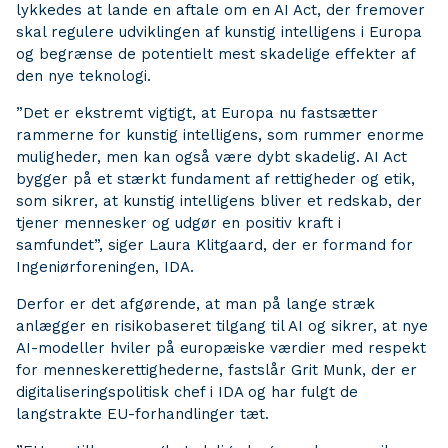
lykkedes at lande en aftale om en AI Act, der fremover
skal regulere udviklingen af kunstig intelligens i Europa
og begrænse de potentielt mest skadelige effekter af
den nye teknologi.
”Det er ekstremt vigtigt, at Europa nu fastsætter
rammerne for kunstig intelligens, som rummer enorme
muligheder, men kan også være dybt skadelig. AI Act
bygger på et stærkt fundament af rettigheder og etik,
som sikrer, at kunstig intelligens bliver et redskab, der
tjener mennesker og udgør en positiv kraft i
samfundet”, siger Laura Klitgaard, der er formand for
Ingeniørforeningen, IDA.
Derfor er det afgørende, at man på lange stræk
anlægger en risikobaseret tilgang til AI og sikrer, at nye
AI-modeller hviler på europæiske værdier med respekt
for menneskerettighederne, fastslår Grit Munk, der er
digitaliseringspolitisk chef i IDA og har fulgt de
langstrakte EU-forhandlinger tæt.