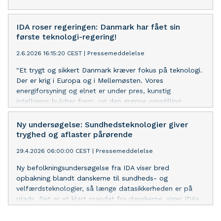
IDA roser regeringen: Danmark har fået sin
første teknologi-regering!
2.6.2026 16:15:20 CEST
|
Pressemeddelelse
"Et trygt og sikkert Danmark kræver fokus på teknologi.
Der er krig i Europa og i Mellemøsten. Vores
energiforsyning og elnet er under pres, kunstig
intelligens buldrer frem, og den grønne omstilling
kræver stadig nye løsninger. I alle de store spørgsmål, vi
står over for, spiller teknologi en hovedrolle. Derfor er
Ny undersøgelse: Sundhedsteknologier giver
det simpelthen så vigtigt, at teknologi går igennem
tryghed og aflaster pårørende
regeringsgrundlaget som en rød tråd. Som en mulighed,
29.4.2026 06:00:00 CEST
|
Pressemeddelelse
vi skal gribe, og som et felt, hvor vi skal have kontrol
over udviklingen. Jeg tror aldrig, det er set før. Det er
Ny befolkningsundersøgelse fra IDA viser bred
modigt og ansvarligt og det fortjener stor ros”, siger
opbakning blandt danskerne til sundheds- og
Laura Klitgaard, formand i IDA.
velfærdsteknologier, så længe datasikkerheden er på
plads. Det er et klart mandat fra danskerne, siger IDAs
formand og opfordrer politikerne til at udarbejde en
strategi, der kan styrke kvaliteten og udbrede