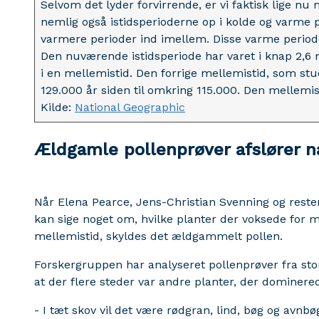
Selvom det lyder forvirrende, er vi faktisk lige nu 
nemlig også istidsperioderne op i kolde og varme p
varmere perioder ind imellem. Disse varme period
Den nuværende istidsperiode har varet i knap 2,6 mi
i en mellemistid. Den forrige mellemistid, som stu
129.000 år siden til omkring 115.000. Den mellemis
Kilde:
National Geographic
Ældgamle pollenprøver afslører n
Når Elena Pearce, Jens-Christian Svenning og reste
kan sige noget om, hvilke planter der voksede for m
mellemistid, skyldes det ældgammelt pollen.
Forskergruppen har analyseret pollenprøver fra stor
at der flere steder var andre planter, der dominere
- I tæt skov vil det være rødgran, lind, bøg og avnb