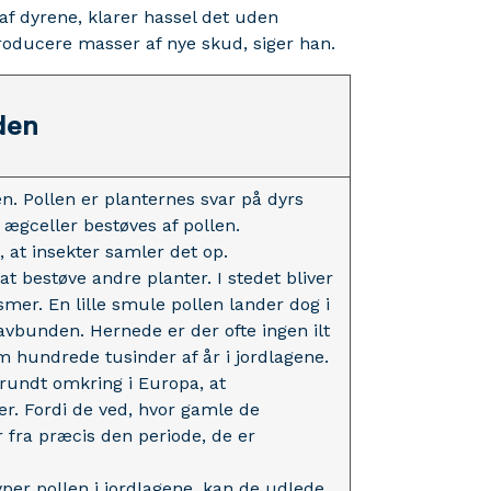
af dyrene, klarer hassel det uden
roducere masser af nye skud, siger han.
den
n. Pollen er planternes svar på dyrs
 ægceller bestøves af pollen.
, at insekter samler det op.
at bestøve andre planter. I stedet bliver
smer. En lille smule pollen lander dog i
avbunden. Hernede er der ofte ingen ilt
em hundrede tusinder af år i jordlagene.
rundt omkring i Europa, at
r. Fordi de ved, hvor gamle de
r fra præcis den periode, de er
per pollen i jordlagene, kan de udlede,