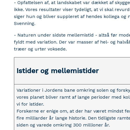
- Opfattelsen af, at landskabet var dækket af skygge
ikke. Vores resultater viser tydeligt, at vi skal revu
siger hun og bliver suppleret af hendes kollega og 
Svenning.
- Naturen under sidste mellemistid - altså før mo
fyldt med variation. Der var masser af hel- og halv
træer og urter voksede.
Istider og mellemistider
Variationer i Jordens bane omkring solen og forsky
vores planet bliver ramt af lange perioder med ko
vi for istider.
Forskerne er enige om, at der har været mindst fem
fire milliarder år lange historie. Den tidligste ram
siden og varede omkring 300 millioner år.