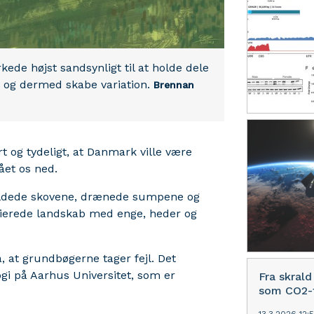
kede højst sandsynligt til at holde dele
d og dermed skabe variation.
Brennan
t og tydeligt, at Danmark ville være
lået os ned.
fældede skovene, drænede sumpene og
ierede landskab med enge, heder og
, at grundbøgerne tager fejl. Det
ogi på Aarhus Universitet, som er
Fra skrald
som CO2-