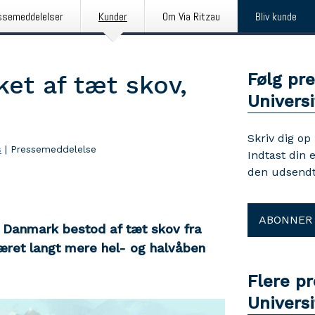
ssemeddelelser
Kunder
Om Via Ritzau
Bliv kunde
Følg pr
et af tæt skov,
Universi
Skriv dig op
s
|
Pressemeddelelse
Indtast din 
den udsendt
ABONNER
r i Danmark bestod af tæt skov fra
 været langt mere hel- og halvåben
Flere p
Universi