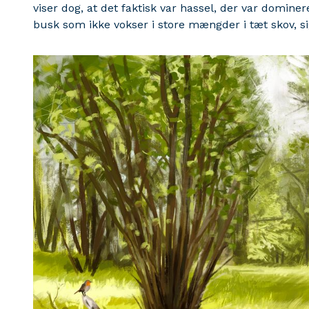
viser dog, at det faktisk var hassel, der var domin
busk som ikke vokser i store mængder i tæt skov, s