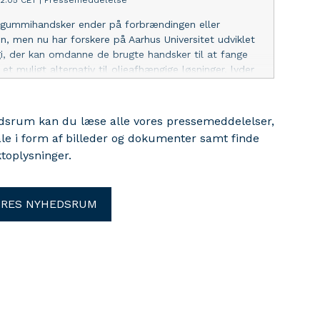
52:05 CET
|
Pressemeddelelse
f gummihandsker ender på forbrændingen eller
n, men nu har forskere på Aarhus Universitet udviklet
i, der kan omdanne de brugte handsker til at fange
et muligt alternativ til olieafhængige løsninger, lyder
 fra postdoc Simon Kildahl, som står i spidsen for
edsrum kan du læse alle vores pressemeddelelser,
ale i form af billeder og dokumenter samt finde
toplysninger.
ORES NYHEDSRUM