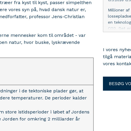
13.3.2026 12:
træer fra kyst til kyst, passer simpelthen
rdere vores syn på, hvad dansk natur er,
Millioner a
medforfatter, professor Jens-Christian
lossepladse
en teknolog
CO2. Det er 
vurderingen
derne mennesker kom til området - var
projektet.
åben natur, hvor buske, lyskrævende
I vores nyh
tilgå materi
vores kontak
BESØG V
dninger i de tektoniske plader gør, at
ldere temperaturer. De perioder kalder
 store istidsperioder i løbet af Jordens
te Jorden for omkring 2 milliarder år