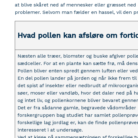
at blive skåret ned af mennesker eller græsset ned 
problemer. Selvom man fælder en hassel, vil den p
Hvad pollen kan afsløre om forti
Næsten alle træer, blomster og buske afgiver polle
sædceller. For at en plante kan sætte frø, må dens
Pollen bliver enten spredt gennem luften eller ved
En del pollen lander på jorden og når ikke frem til 
det spist af insekter eller nedbrudt af mikroorgani
søer, moser eller vandløb, hvor det daler ned på h
og intet liv, og pollenkornene bliver bevaret genn
Det er fra sådanne gamle, begravede vådområder 
forskergruppen bag studiet har samlet pollenprøve
forskellige lag jordlag er, kan de finde pollenprøve
interesseret i at undersøge.
Ved at kigge på sammensætningen af forskellige ty