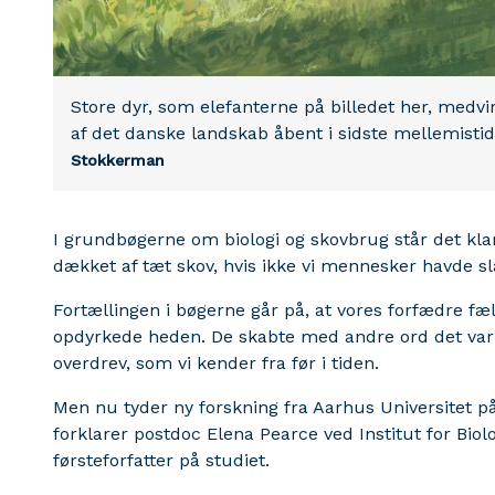
Store dyr, som elefanterne på billedet her, medvir
af det danske landskab åbent i sidste mellemisti
Stokkerman
I grundbøgerne om biologi og skovbrug står det klar
dækket af tæt skov, hvis ikke vi mennesker havde s
Fortællingen i bøgerne går på, at vores forfædre 
opdyrkede heden. De skabte med andre ord det var
overdrev, som vi kender fra før i tiden.
Men nu tyder ny forskning fra Aarhus Universitet på
forklarer postdoc Elena Pearce ved Institut for Biol
førsteforfatter på studiet.