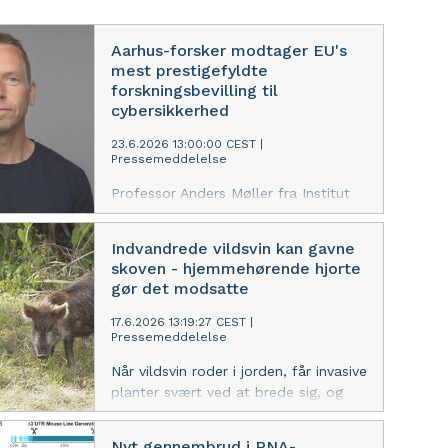
Aarhus-forsker modtager EU's
mest prestigefyldte
forskningsbevilling til
cybersikkerhed
23.6.2026 13:00:00 CEST
|
Pressemeddelelse
Professor Anders Møller fra Institut
for Datalogi ved Aarhus Universitet
har modtaget et ERC Advanced Grant
Indvandrede vildsvin kan gavne
på 2,5 million euro fra European
skoven - hjemmehørende hjorte
Research Council (ERC) til
gør det modsatte
forskningsprojektet Program Analysis
for Software Supply Chain Security
17.6.2026 13:19:27 CEST
|
Pressemeddelelse
(Prosec).
Når vildsvin roder i jorden, får invasive
planter svært ved at brede sig, og
det gavner skovens økosystem. Det
viser et forskningsprojekt fra Aarhus
Nyt gennembrud i RNA-