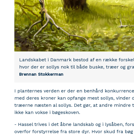
Landskabet i Danmark bestod af en række forskell
hvor der er sollys nok til både buske, træer og g
Brennan Stokkerman
I planternes verden er der en benhård konkurrence 
med deres kroner kan opfange mest sollys, vinder
træerne næsten al sollys. Det gør, at andre mindre
ikke kan vokse i bøgeskoven.
- Hassel trives i det åbne landskab og i lysåben, for
overfor forstyrrelse fra store dyr. Hvor skud fra bø