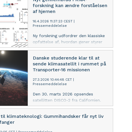
Universitet baseret på data fra mere
forskning kan ændre forståelsen
end 60.000 skovparceller og et
af hjernen
omfattende netværk af vildtkameraer
i det østlige USA. Studiet peger
16.4.2026 11:37:23 CEST
|
Pressemeddelelse
samtidig på, at hjemmehørende
hjorte er forbundet med flere
Ny forskning udfordrer den klassiske
invasive planter og færre naturlige
opfattelse af, hvordan gener styrer
træspirer.
hjernens funktion. Det er ikke kun de
proteiner, neuroner producerer, der er
Danske studerende klar til at
afgørende – men også de RNA-
sende klimasatellit i rummet på
instruktioner, der bestemmer, hvor og
Transporter-16 missionen
hvornår disse proteiner dannes.
27.3.2026 10:44:48 CET
|
Pressemeddelelse
Den 30. marts 2026 opsendes
satellitten DISCO-2 fra Californien.
Bag missionen står danske
universitetsstuderende. Satellitten
 til klimateknologi: Gummihandsker får nyt liv
skal fra rummet overvåge de
fanger
smeltende gletsjere i Grønland og
levere data til klimaforskningen.