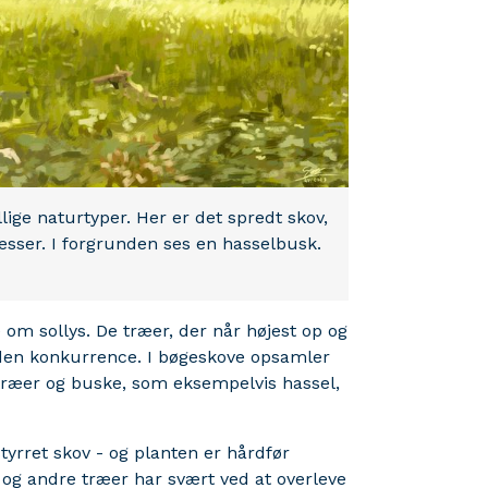
ige naturtyper. Her er det spredt skov,
ræsser. I forgrunden ses en hasselbusk.
om sollys. De træer, der når højest op og
 den konkurrence. I bøgeskove opsamler
 træer og buske, som eksempelvis hassel,
styrret skov - og planten er hårdfør
g og andre træer har svært ved at overleve