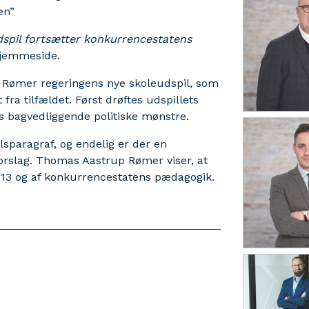
en”
spil fortsætter konkurrencestatens
hjemmeside.
 Rømer regeringens nye skoleudspil, som
fra tilfældet. Først drøftes udspillets
s bagvedliggende politiske mønstre.
ålsparagraf, og endelig er der en
orslag. Thomas Aastrup Rømer viser, at
2013 og af konkurrencestatens pædagogik.