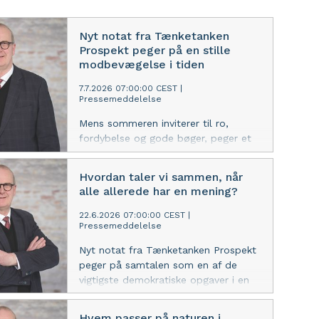
Nyt notat fra Tænketanken
Prospekt peger på en stille
modbevægelse i tiden
7.7.2026 07:00:00 CEST
|
Pressemeddelelse
Mens sommeren inviterer til ro,
fordybelse og gode bøger, peger et
nyt notat fra Tænketanken Prospekt
på, at længslen efter nærvær,
Hvordan taler vi sammen, når
grænser og forankring er mere end en
alle allerede har en mening?
feriefornemmelse. Den afspejler en
dybere kulturel bevægelse, som kan
22.6.2026 07:00:00 CEST
|
Pressemeddelelse
få betydning for både fællesskaber
og folkestyre.
Nyt notat fra Tænketanken Prospekt
peger på samtalen som en af de
vigtigste demokratiske opgaver i en
tid præget af polarisering, digitale
ekkokamre og hurtige svar.
Hvem passer på naturen i