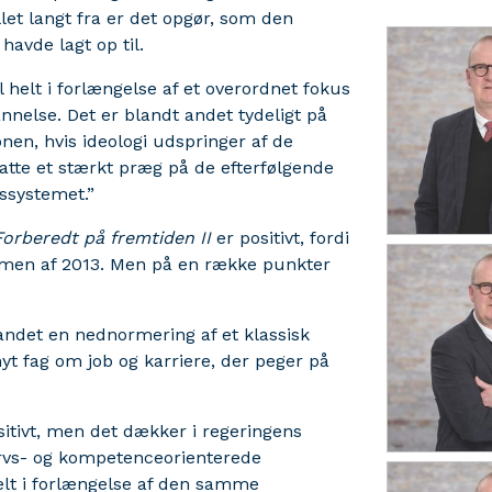
et langt fra er det opgør, som den
havde lagt op til.
 helt i forlængelse af et overordnet fokus
nelse. Det er blandt andet tydeligt på
en, hvis ideologi udspringer af de
satte et stærkt præg på de efterfølgende
ssystemet.”
Forberedt på fremtiden II
er positivt, fordi
ormen af 2013. Men på en række punkter
 andet en nednormering af et klassisk
yt fag om job og karriere, der peger på
sitivt, men det dækker i regeringens
ervs- og kompetenceorienterede
helt i forlængelse af den samme