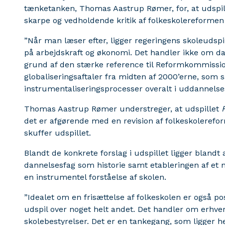
tænketanken, Thomas Aastrup Rømer, for, at udspill
skarpe og vedholdende kritik af folkeskolereformen 
”Når man læser efter, ligger regeringens skoleudspil
på arbejdskraft og økonomi. Det handler ikke om dan
grund af den stærke reference til Reformkommission
globaliseringsaftaler fra midten af 2000’erne, som 
instrumentaliseringsprocesser overalt i uddannelse
Thomas Aastrup Rømer understreger, at udspillet
det er afgørende med en revision af folkeskoleref
skuffer udspillet.
Blandt de konkrete forslag i udspillet ligger blandt
dannelsesfag som historie samt etableringen af et n
en instrumentel forståelse af skolen.
”Idealet om en frisættelse af folkeskolen er også po
udspil over noget helt andet. Det handler om erhv
skolebestyrelser. Det er en tankegang, som ligger 