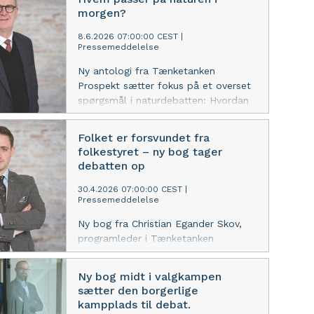
morgen?
8.6.2026 07:00:00 CEST
|
Pressemeddelelse
Ny antologi fra Tænketanken
Prospekt sætter fokus på et overset
spørgsmål i naturdebatten: Hvordan
skaber vi en relation mellem
mennesker og den natur, vi ønsker at
Folket er forsvundet fra
beskytte?
folkestyret – ny bog tager
debatten op
30.4.2026 07:00:00 CEST
|
Pressemeddelelse
Ny bog fra Christian Egander Skov,
programleder i Tænketanken
Prospekt, sætter ord på den
voksende afstand mellem borgere og
Ny bog midt i valgkampen
beslutningstagere – og insisterer på,
sætter den borgerlige
at folkelighed er demokratiets
kampplads til debat.
forudsætning.