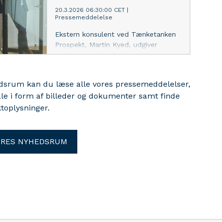
20.3.2026 06:30:00 CET
|
Pressemeddelelse
Ekstern konsulent ved Tænketanken
Prospekt, Martin Kyed, udgiver
debatbog om borgerlighedens
idégrundlag – og timingen midt i
valgkampen lægger op til en ny
edsrum kan du læse alle vores pressemeddelelser,
samtale om retning, værdier og
ale i form af billeder og dokumenter samt finde
politisk ansvar.
toplysninger.
ORES NYHEDSRUM