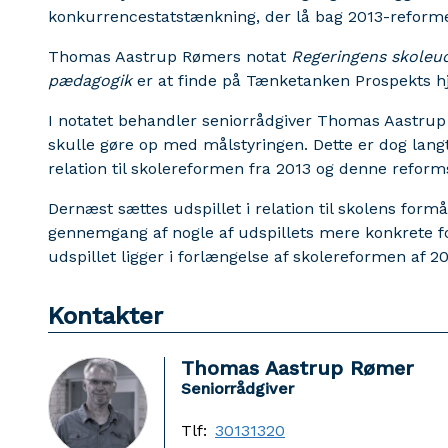
konkurrencestatstænkning, der lå bag 2013-reform
Thomas Aastrup Rømers notat
Regeringens skoleud
pædagogik
er at finde på Tænketanken Prospekts 
I notatet behandler seniorrådgiver Thomas Aastrup
skulle gøre op med målstyringen. Dette er dog langt 
relation til skolereformen fra 2013 og denne reform
Dernæst sættes udspillet i relation til skolens form
gennemgang af nogle af udspillets mere konkrete f
udspillet ligger i forlængelse af skolereformen af 
Kontakter
Thomas Aastrup Rømer
Seniorrådgiver
Tlf:
30131320