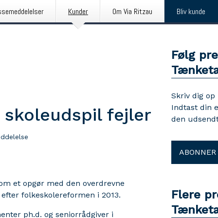
ssemeddelelser
Kunder
Om Via Ritzau
Bliv kunde
Følg pr
Tænketa
Skriv dig op
Indtast din 
skoleudspil fejler
den udsendt
ddelelse
ABONNER
 som et opgør med den overdrevne
Flere p
 efter folkeskolereformen i 2013.
Tænketa
nter ph.d. og seniorrådgiver i