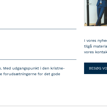
I vores nyh
tilgå materi
vores kontak
k. Med udgangspunkt i den kristne-
BESØG V
rke forudsætningerne for det gode