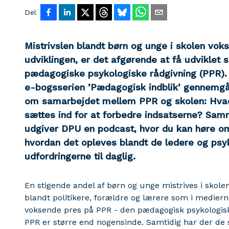
Del
Mistrivslen blandt børn og unge i skolen vok
udviklingen, er det afgørende at få udviklet
pædagogiske psykologiske rådgivning (PPR). 
e-bogsserien ’Pædagogisk indblik’ gennemgå
om samarbejdet mellem PPR og skolen: Hvad 
sættes ind for at forbedre indsatserne? Sa
udgiver DPU en podcast, hvor du kan høre o
hvordan det opleves blandt de ledere og psy
udfordringerne til daglig.
En stigende andel af børn og unge mistrives i skol
blandt politikere, forældre og lærere som i medierne
voksende pres på PPR - den pædagogisk psykologiske
PPR er større end nogensinde. Samtidig har der de