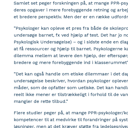
Samlet set peger forskningen på, at mange PPR-psy
deres opgaver i mere forebyggende retning og arbej
et bredere perspektiv. Men der er en række udford
”Psykologer kan opleve et pres fra både de skoleprof
undersøge barnet, fx ved hjælp af test. Det har jo 
Psykologisk Undersøgelse) – og i sidste ende en dia
at få ressourcer og hjælp til barnet. Psykologerne k
dilemma mellem at levere den hjælp, der efterspørg
bredere og mere forebyggende ind i klasserummet”,
”Det kan også handle om etiske dilemmaer i det da
undersøgelse beskriver, hvordan psykologer oplever 
måder, som de opfatter som uetiske. Det kan handle
reelt ikke mener er tilstrækkeligt i forhold til de v
mangler de rette tilbud.”
Flere studier peger på, at mange PPR-psykologer/ko
kompetencer til at medvirke til forandringer på sys
løsninger, men at det kræver støtte fra ledelsesni