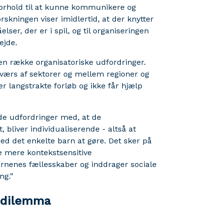
 forhold til at kunne kommunikere og
skningen viser imidlertid, at der knytter
ser, der er i spil, og til organiseringen
ejde.
en række organisatoriske udfordringer.
værs af sektorer og mellem regioner og
 langstrakte forløb og ikke får hjælp
de udfordringer med, at de
 bliver individualiserende - altså at
d det enkelte barn at gøre. Det sker på
le mere kontekstsensitive
ørnenes fællesskaber og inddrager sociale
ng.”
i dilemma