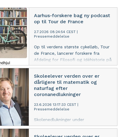
Aarhus-forskere bag ny podcast
op til Tour de France
2.7.2026 08:24:54 CEST
|
Pressemeddelelse
Op til verdens største cykelløb, Tour
de France, lancerer forskere fra
Afdeling for Filosofi og Idéhistorie på
Aarhus Universitet en ny podcast, der
bruger cykelsporten som indgang til
Skoleelever verden over er
de store spørgsmål om mennesket.
dårligere til matematik og
naturfag efter
coronanedlukninger
23.6.2026 13:17:33 CEST
|
Pressemeddelelse
Skolenedlukninger under
coronapandemien var skyld i, at
skoleelever lærte mindre matematik
Skoleelever verden over er