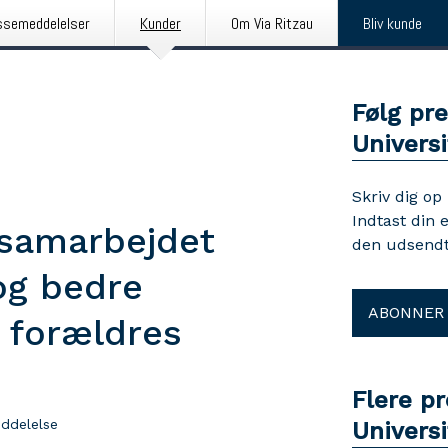
ssemeddelelser
Kunder
Om Via Ritzau
Bliv kunde
Følg pr
Universi
Skriv dig op
Indtast din 
 samarbejdet
den udsendt
og bedre
ABONNER
g forældres
Flere p
ddelelse
Universi