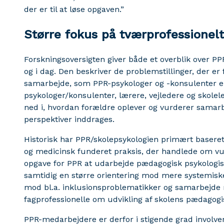
der er til at løse opgaven.”
Større fokus på tværprofessionel
Forskningsoversigten giver både et overblik over PP
og i dag. Den beskriver de problemstillinger, der e
samarbejde, som PPR-psykologer og -konsulenter er 
psykologer/konsulenter, lærere, vejledere og skolel
ned i, hvordan forældre oplever og vurderer sama
perspektiver inddrages.
Historisk har PPR/skolepsykologien primært baseret
og medicinsk funderet praksis, der handlede om vur
opgave for PPR at udarbejde pædagogisk psykologis
samtidig en større orientering mod mere systemiske 
mod bl.a. inklusionsproblematikker og samarbejde
fagprofessionelle om udvikling af skolens pædagogi
PPR-medarbejdere er derfor i stigende grad involver