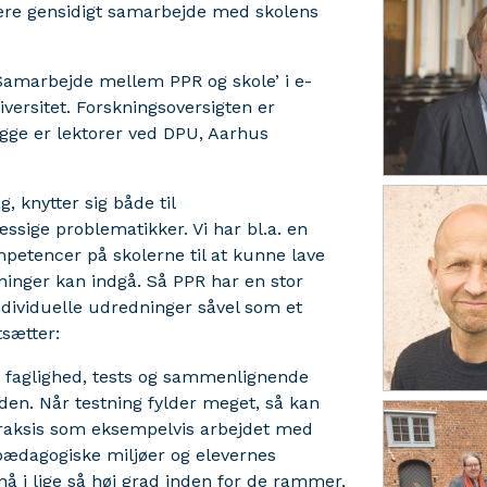
ere gensidigt samarbejde med skolens
Samarbejde mellem PPR og skole’ i e-
versitet. Forskningsoversigten er
gge er lektorer ved DPU, Aarhus
, knytter sig både til
sige problematikker. Vi har bl.a. en
mpetencer på skolerne til at kunne lave
ninger kan indgå. Så PPR har en stor
individuelle udredninger såvel som et
tsætter:
å faglighed, tests og sammenlignende
den. Når testning fylder meget, så kan
praksis som eksempelvis arbejdet med
 pædagogiske miljøer og elevernes
 nå i lige så høj grad inden for de rammer,