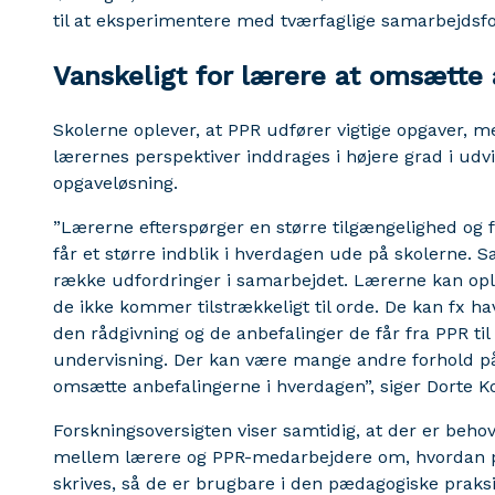
til at eksperimentere med tværfaglige samarbejdsf
Vanskeligt for lærere at omsætte 
Skolerne oplever, at PPR udfører vigtige opgaver, me
lærernes perspektiver inddrages i højere grad i ud
opgaveløsning.
”Lærerne efterspørger en større tilgængelighed og f
får et større indblik i hverdagen ude på skolerne. S
række udfordringer i samarbejdet. Lærerne kan opl
de ikke kommer tilstrækkeligt til orde. De kan fx h
den rådgivning og de anbefalinger de får fra PPR til
undervisning. Der kan være mange andre forhold på 
omsætte anbefalingerne i hverdagen”, siger Dorte K
Forskningsoversigten viser samtidig, at der er beho
mellem lærere og PPR-medarbejdere om, hvordan p
skrives, så de er brugbare i den pædagogiske praksi