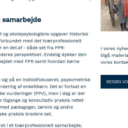
t samarbejde
R og skolepsykologiens opgaver historisk
r forbundet med det tværprofessionelt
en del af - både set fra PPR-
I vores nyh
ederes perspektiver. Endelig dykker den
tilgå materi
rbejdet med PPR samt hvordan børns
vores kontak
 sig på en individfokuseret, psykometrisk
BESØG V
dering af enkeltbørn. Det er fortsat en
ke vurderinger (PPV), men i dag er der
tilgange og konsultativ praksis rettet
 med pædagoger, lærere og andre
ske praksis bredere set.
et i et tværprofessionelt samarbejde,