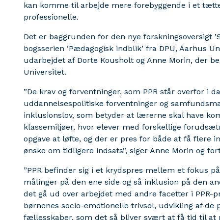
kan komme til arbejde mere forebyggende i et tætt
professionelle.
Det er baggrunden for den nye forskningsoversigt ’
bogsserien ’Pædagogisk indblik’ fra DPU, Aarhus Uni
udarbejdet af Dorte Kousholt og Anne Morin, der be
Universitet.
”De krav og forventninger, som PPR står overfor i dag
uddannelsespolitiske forventninger og samfundsmæs
inklusionslov, som betyder at lærerne skal have ko
klassemiljøer, hvor elever med forskellige forudsæt
opgave at løfte, og der er pres for både at få flere 
ønske om tidligere indsats”, siger Anne Morin og for
”PPR befinder sig i et krydspres mellem et fokus p
målinger på den ene side og så inklusion på den an
det gå ud over arbejdet med andre facetter i PPR-
børnenes socio-emotionelle trivsel, udvikling af de
fællesskaber, som det så bliver svært at få tid til at