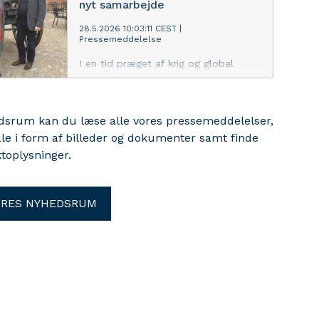
nyt samarbejde
Nürnberg. De skal arbejde for at
styrke videnskabsdiplomati i Europa
28.5.2026 10:03:11 CEST
|
Pressemeddelelse
og udbygge samarbejdet med
forskningspartnere i Afrika.
I en tid præget af krig og global
usikkerhed udbygger Aarhus
Universitet og Museum Sønderjylland
deres samarbejde om forskning,
edsrum kan du læse alle vores pressemeddelelser,
formidling og offentlig debat, der
ale i form af billeder og dokumenter samt finde
skal bringe historiske erfaringer med
krig og grænseland i spil i nutiden.
toplysninger.
ORES NYHEDSRUM