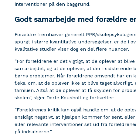
interventioner på den baggrund.
Godt samarbejde med forældre er
Forældre fremhæver generelt PPR/skolepsykologers a
spurgt i større kvantitative undersøgelser, er de i o
kvalitative studier viser dog en del flere nuancer.
”For forældrene er det vigtigt, at de oplever at blive ly
samarbejdet, og at de oplever, at der i sidste ende 
børns problemer. Når forældrene omvendt har en kri
f.eks. om, at de oplever ikke at blive taget alvorligt
familien. Altså at de oplever at få skylden for pr
skolen”, siger Dorte Kousholt og fortsætter:
”Forældrenes kritik kan også handle om, at de oplev
ensidigt negativt, at hjælpen kommer for sent, eller
eller relevante interventioner set ud fra forældrenes
på indsatserne.”