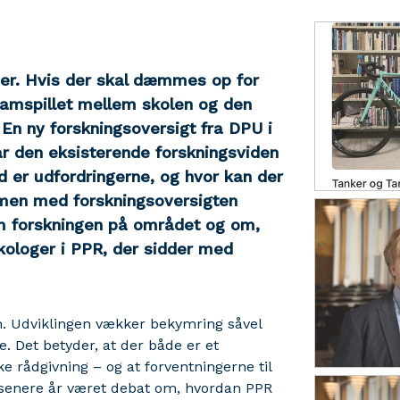
ser. Hvis der skal dæmmes op for
 samspillet mellem skolen og den
En ny forskningsoversigt fra DPU i
r den eksisterende forskningsviden
er udfordringerne, og hvor kan der
mmen med forskningsoversigten
m forskningen på området og om,
kologer i PPR, der sidder med
en. Udviklingen vækker bekymring såvel
. Det betyder, at der både er et
 rådgivning – og at forventningerne til
 senere år været debat om, hvordan PPR