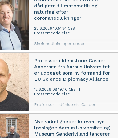
og natur/teknik. Og læringstabet gik
dårligere til matematik og
mest ud over de dårligst stillede
naturfag efter
elever. Det viser forskning fra
coronanedlukninger
Nationalt Center for Skoleforskning
på DPU, Aarhus Universitet, som er
23.6.2026 10:51:34 CEST
|
Pressemeddelelse
baseret på internationale
testresultater fra mere end 70 lande.
Skolenedlukninger under
coronapandemien var skyld i, at
skoleelever lærte mindre matematik
Professor i Idéhistorie Casper
og natur/teknik. Og læringstabet gik
Andersen fra Aarhus Universitet
mest ud over de dårligst stillede
er udpeget som ny formand for
elever. Det viser forskning fra
EU Science Diplomacy Alliance
Nationalt Center for Skoleforskning
på DPU, Aarhus Universitet, som er
12.6.2026 08:19:46 CEST
|
Pressemeddelelse
baseret på internationale
testresultater fra mere end 70 lande.
Professor i Idéhistorie Casper
Andersen fra Aarhus Universitet er
udpeget som ny formand for EU
Nye virkeligheder kræver nye
Science Diplomacy Alliance sammen
løsninger: Aarhus Universitet og
med Maria Rentetzi fra Friedrich-
Museum Sønderjylland lancerer
Alexander-Universität Erlangen-