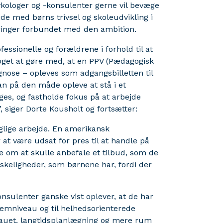
kologer og -konsulenter gerne vil bevæge
de med børns trivsel og skoleudvikling i
ringer forbundet med den ambition.
essionelle og forældrene i forhold til at
noget at gøre med, at en PPV (Pædagogisk
gnose – opleves som adgangsbilletten til
an på den måde opleve at stå i et
es, og fastholde fokus på at arbejde
 siger Dorte Kousholt og fortsætter:
glige arbejde. En amerikansk
at være udsat for pres til at handle på
 om at skulle anbefale et tilbud, som de
anskeligheder, som børnene har, fordi der
nsulenter ganske vist oplever, at de har
temniveau og til helhedsorienterede
veauet, langtidsplanlægning og mere rum