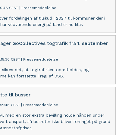
40:46 CEST
|
Pressemeddelelse
over fordelingen af tilskud i 2027 til kommuner der i
 har vedvarende energi på land er nu klar.
ager GoCollectives togtrafik fra 1. september
:15:30 CEST
|
Pressemeddelelse
 sikres det, at togtrafikken opretholdes, og
ne kan fortsætte i regi af DSB.
tte til busser
:21:48 CEST
|
Pressemeddelelse
vil med en stor ekstra bevilling holde hånden under
ve transport, så busruter ikke bliver forringet på grund
brændstofpriser.