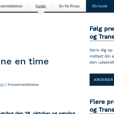
ssemeddelelser
Kunder
Om Via Ritzau
Bliv kunde
Følg pr
og Trans
Skriv dig op
Indtast din 
rene en time
den udsendt
ABONNER
iet
|
Pressemeddelelse
Flere p
og Trans
lørdag den 28. oktober og søndag