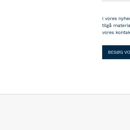
I vores nyh
tilgå materi
vores kontak
BESØG V