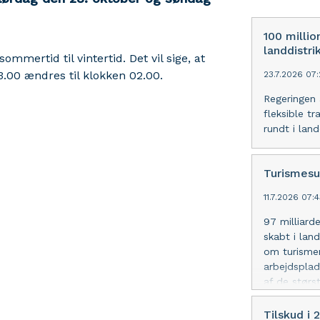
100 millio
landdistri
ommertid til vintertid. Det vil sige, at
.00 ændres til klokken 02.00.
23.7.2026 07
Regeringen a
fleksible t
rundt i lan
Turismesu
11.7.2026 07:
97 milliard
skabt i lan
om turismen
arbejdsplad
af de størs
Tilskud i