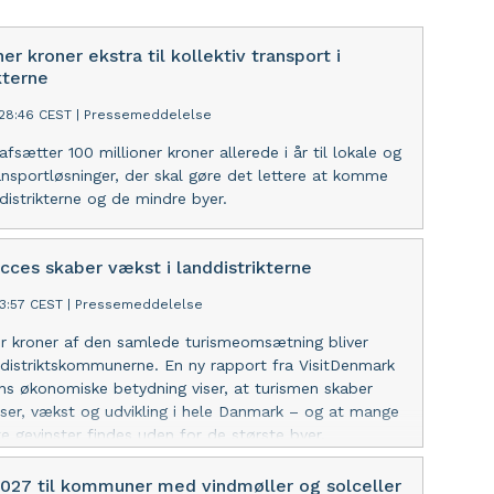
ner kroner ekstra til kollektiv transport i
kterne
:28:46 CEST
|
Pressemeddelelse
fsætter 100 millioner kroner allerede i år til lokale og
ransportløsninger, der skal gøre det lettere at komme
ddistrikterne og de mindre byer.
cces skaber vækst i landdistrikterne
43:57 CEST
|
Pressemeddelelse
er kroner af den samlede turismeomsætning bliver
ddistriktskommunerne. En ny rapport fra VisitDenmark
s økonomiske betydning viser, at turismen skaber
ser, vækst og udvikling i hele Danmark – og at mange
te gevinster findes uden for de største byer.
 2027 til kommuner med vindmøller og solceller