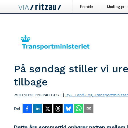
Forside
Modtag pre
På søndag stiller vi u
tilbage
25.10.2023 11:03:40 CEST
|
By-, Land- og Transportminister
Del
Dette års sommertid ophører natten mellem 