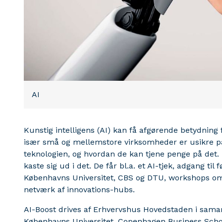
AI
Kunstig intelligens (AI) kan få afgørende betydnin
især små og mellemstore virksomheder er usikre 
teknologien, og hvordan de kan tjene penge på det. 
kaste sig ud i det. De får bl.a. et AI-tjek, adgang ti
Københavns Universitet, CBS og DTU, workshops om 
netværk af innovations-hubs.
AI-Boost drives af Erhvervshus Hovedstaden i sam
Københavns Universitet, Copenhagen Business Scho