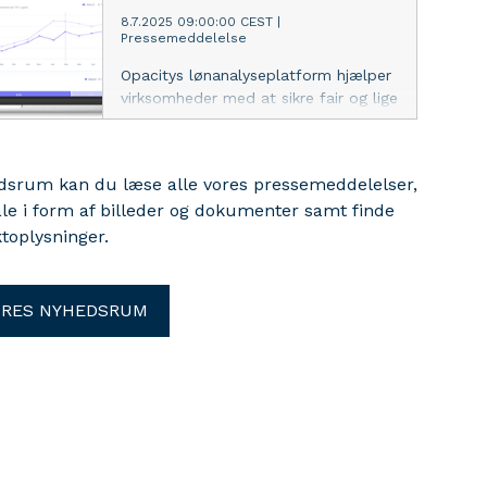
8.7.2025 09:00:00 CEST
|
Pressemeddelelse
Opacitys lønanalyseplatform hjælper
virksomheder med at sikre fair og lige
løn – og leve op til nye EU-krav. Med
sparring og tilskud fra Erhvervshus
Hovedstaden har iværksætterne fået
edsrum kan du læse alle vores pressemeddelelser,
sat fart på udviklingen.
ale i form af billeder og dokumenter samt finde
toplysninger.
ORES NYHEDSRUM