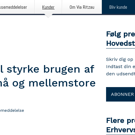
ssemeddelelser
Kunder
Om Via Ritzau
Bliv kunde
Følg pr
Hoveds
Skriv dig op
l styrke brugen af
Indtast din 
den udsendt
små og mellemstore
ABONNER
emeddelelse
Flere p
Erhverv