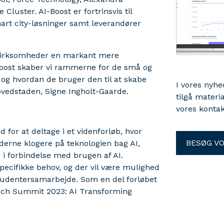
Cluster. AI-Boost er fortrinsvis til
art city-løsninger samt leverandører
e virksomheder en markant mere
Boost skaber vi rammerne for de små og
 og hvordan de bruger den til at skabe
I vores nyh
ovedstaden, Signe Ingholt-Gaarde.
tilgå materi
vores kontak
for at deltage i et videnforløb, hvor
BESØG V
erne klogere på teknologien bag AI,
 i forbindelse med brugen af AI.
ecifikke behov, og der vil være mulighed
studentersamarbejde. Som en del forløbet
Tech Summit 2023: AI Transforming