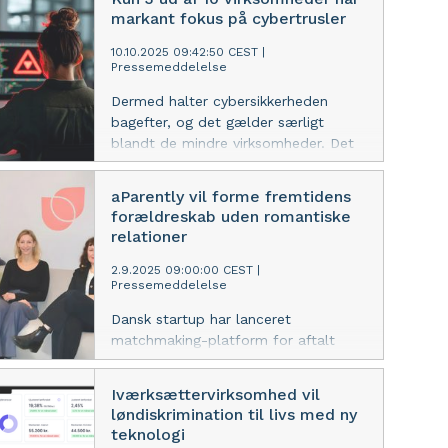
virksomhederne mere
markant fokus på cybertrusler
tilbageholdende med at gå ind på
nye markeder. Samtidig rummer
10.10.2025 09:42:50 CEST
|
Pressemeddelelse
regionen et uforløst
eksportpotentiale.
Dermed halter cybersikkerheden
bagefter, og det gælder særligt
blandt de mindre virksomheder. Det
viser en ny undersøgelse blandt
hovedstadsregionens SMV’er.
aParently vil forme fremtidens
forældreskab uden romantiske
relationer
2.9.2025 09:00:00 CEST
|
Pressemeddelelse
Dansk startup har lanceret
matchmaking-platform for aftalt
forældreskab – med sparring fra
Erhvervshus Hovedstaden og en
Iværksættervirksomhed vil
investering på 1,1 mio. kr.
løndiskrimination til livs med ny
teknologi