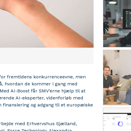
g for fremtidens konkurrenceevne, men
på, hvordan de kommer i gang med
Med AI-Boost får SMV’erne hjælp til at
l førende AI-eksperter, videnforløb med
finansiering og adgang til et europæiske
arbejde med Erhvervshus Sjælland,
ol, Force Technology, Alexandra