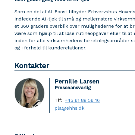
Som en del af AI-Boost tilbyder Erhvervshus Hoved
indledende AI-tjek til små og mellemstore virksomh
et 360 graders overblik over mulighederne for at br
være som hjælp til at løse rutineopgaver eller til at
inden for alle virksomhedens forretningsområder som
og i forhold til kunderelationer.
Kontakter
Pernille Larsen
Presseansvarlig
Tlf:
+45 61 88 56 16
pla@ehhs.dk