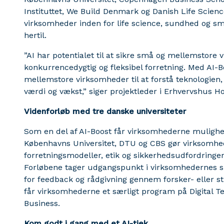
Instituttet, We Build Denmark og Danish Life Science 
virksomheder inden for life science, sundhed og sm
hertil.
”AI har potentialet til at sikre små og mellemstor
konkurrencedygtig og fleksibel forretning. Med AI-
mellemstore virksomheder til at forstå teknologien,
værdi og vækst,” siger projektleder i Erhvervshus H
Videnforløb med tre danske universiteter
Som en del af AI-Boost får virksomhederne mulighed 
Københavns Universitet, DTU og CBS gør virksomhed
forretningsmodeller, etik og sikkerhedsudfordringer
Forløbene tager udgangspunkt i virksomhedernes sp
for feedback og rådgivning gennem forsker- eller 
får virksomhederne et særligt program på Digital 
Business.
Kom godt i gang med et AI-tjek