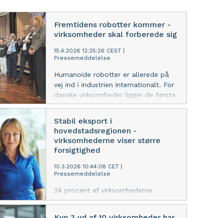
Fremtidens robotter kommer -
virksomheder skal forberede sig
15.4.2026 12:25:26 CEST
|
Pressemeddelelse
Humanoide robotter er allerede på
vej ind i industrien internationalt. For
danske virksomheder ligger de første
gevinster dog stadig i mere modne
robotløsninger – og hjælpen til at
Stabil eksport i
komme i gang er tæt på.
hovedstadsregionen -
virksomhederne viser større
forsigtighed
10.3.2026 10:44:08 CET
|
Pressemeddelelse
24 procent af virksomhederne
eksporterer uændret fra 2024. Mens
eksporten holder niveauet, bliver
Kun 3 ud af 10 virksomheder har