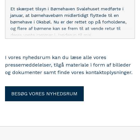
Et skærpet tilsyn i Børnehaven Svalehuset medførte i
januar, at børnehavebørn midlertidigt flyttede til en
børnehave i Oksbøl. Nu er der rettet op på forholdene,
og flere af børnene kan se frem til at vende retur til
deres vante rammer i Janderup til maj.
I vores nyhedsrum kan du læse alle vores
pressemeddelelser, tilgå materiale i form af billeder
og dokumenter samt finde vores kontaktoplysninger.
BESØG VORES NYHEDSRUM