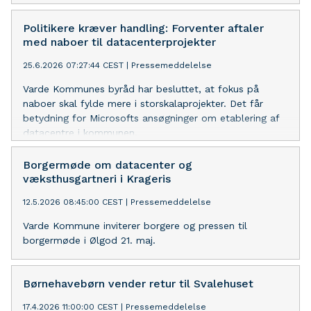
hold, der starter på den nye værnepligt. De næste 11
måneder vil Vestjylland være deres hjem.
Politikere kræver handling: Forventer aftaler
med naboer til datacenterprojekter
25.6.2026 07:27:44 CEST
|
Pressemeddelelse
Varde Kommunes byråd har besluttet, at fokus på
naboer skal fylde mere i storskalaprojekter. Det får
betydning for Microsofts ansøgninger om etablering af
datacentre i kommunen.
Borgermøde om datacenter og
væksthusgartneri i Krageris
12.5.2026 08:45:00 CEST
|
Pressemeddelelse
Varde Kommune inviterer borgere og pressen til
borgermøde i Ølgod 21. maj.
Børnehavebørn vender retur til Svalehuset
17.4.2026 11:00:00 CEST
|
Pressemeddelelse