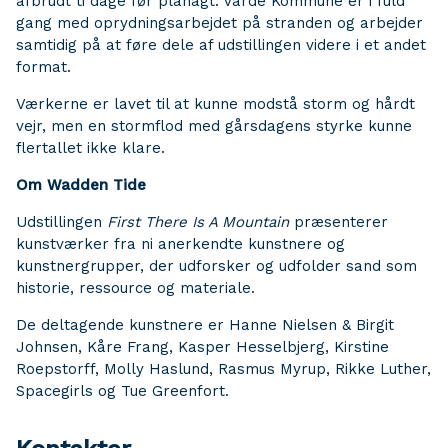
afbrudt ti dage før planagt. Varde Kommune er i fuld
gang med oprydningsarbejdet på stranden og arbejder
samtidig på at føre dele af udstillingen videre i et andet
format.
Værkerne er lavet til at kunne modstå storm og hårdt
vejr, men en stormflod med gårsdagens styrke kunne
flertallet ikke klare.
Om Wadden Tide
Udstillingen
First There Is A Mountain
præsenterer
kunstværker fra ni anerkendte kunstnere og
kunstnergrupper, der udforsker og udfolder sand som
historie, ressource og materiale.
De deltagende kunstnere er Hanne Nielsen & Birgit
Johnsen, Kåre Frang, Kasper Hesselbjerg, Kirstine
Roepstorff, Molly Haslund, Rasmus Myrup, Rikke Luther,
Spacegirls og Tue Greenfort.