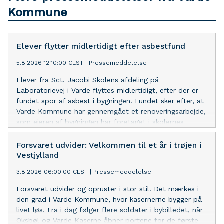
Kommune
Elever flytter midlertidigt efter asbestfund
5.8.2026 12:10:00 CEST
|
Pressemeddelelse
Elever fra Sct. Jacobi Skolens afdeling på
Laboratorievej i Varde flyttes midlertidigt, efter der er
fundet spor af asbest i bygningen. Fundet sker efter, at
Varde Kommune har gennemgået et renoveringsarbejde,
som ejeren af bygningen har foretaget i skolernes
sommerferie.
Forsvaret udvider: Velkommen til et år i trøjen i
Vestjylland
3.8.2026 06:00:00 CEST
|
Pressemeddelelse
Forsvaret udvider og opruster i stor stil. Det mærkes i
den grad i Varde Kommune, hvor kasernerne bygger på
livet løs. Fra i dag følger flere soldater i bybilledet, når
Oksbøl og Varde Kaserne åbner portene for de første