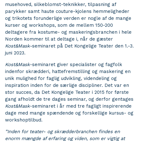
musehoved, silkeblomst-teknikker, tilpasning af
parykker samt haute couture-kjolens hemmeligheder
og trikotets forunderlige verden er nogle af de mange
kurser og workshops, som de mellem 150-200
deltagere fra kostume- og maskeringsbranchen i hele
Norden kommer til at deltage i, når de gæster
Kost&Mask-
seminaret på Det Kongelige Teater den 1.-3.
juni 2023.
Kost&Mask
-seminaret giver specialister og fagfolk
indenfor skrædderi, hattefremstilling og maskering en
unik mulighed for faglig udvikling, videndeling og
inspiration inden for de særlige discipliner. Det var en
stor succes, da Det Kongelige Teater i 2015 for første
gang afholdt de tre dages seminar, og derfor gentages
Kost&Mask
-seminaret i år med tre fagligt inspirerende
dage med mange spændende og forskellige kursus- og
workshoptilbud.
”Inden for teater- og skrædderbranchen findes en
enorm mængde af erfaring og viden, som er vigtig at