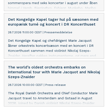
sommeropera med seks koncerter i august under åben
himmel i Vemb, Bjerringbro, Esbjerg, Munkebo, Maribo
og Rungsted.
Det Kongelige Kapel tager hul på sæsonen med
europæisk turné og koncert i DR Koncerthuset
28.7.2026 11:00:00 CEST
|
Pressemeddelelse
Det Kongelige Kapel og chefdirigent Marie Jacquot
åbner orkestrets koncertsæson med en koncert i DR
Koncerthuset sammen med violinist Nikolaj Szeps-
Znaider. Herefter pakkes instrumenterne, og mere end
100 musikere tager videre på turné til Concertgebouw i
Amsterdam og Menuhin Festivalen i Gstaad.
The world’s oldest orchestra embarks on
international tour with Marie Jacquot and Nikolaj
Szeps-Znaider
28.7.2026 10:00:00 CEST
|
Press release
The Royal Danish Orchestra and Chief Conductor Marie
Jacquot travel to Amsterdam and Gstaad in August
2026, joined by Danish violinist Nikolaj Szeps-Znaider