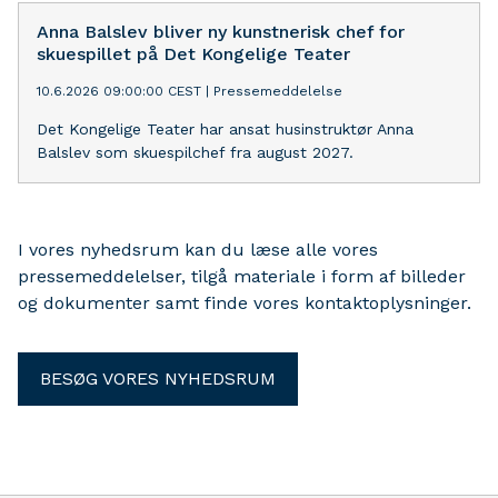
for concerts at the Concertgebouw and Menuhin
Festival Gstaad.
Anna Balslev bliver ny kunstnerisk chef for
skuespillet på Det Kongelige Teater
10.6.2026 09:00:00 CEST
|
Pressemeddelelse
Det Kongelige Teater har ansat husinstruktør Anna
Balslev som skuespilchef fra august 2027.
I vores nyhedsrum kan du læse alle vores
pressemeddelelser, tilgå materiale i form af billeder
og dokumenter samt finde vores kontaktoplysninger.
BESØG VORES NYHEDSRUM