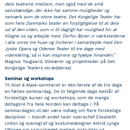
dele teatrene imellem, men også med de små
selvstændige, der ikke har samme muligheder og
netværk som de store teatre. Det Kongelige Teater har
som hele Danmarks teater en forpligtigelse til at dele
ud af den viden, som vi til dagligt har mulighed for at
tilegne os og arbejde med. Derfor åbner vi værkstederne
i alle vores tre huse og inviterer i samarbejde med Den
Jyske Opera og Odense Teater til tre dage med
videndeling, så vi kan inspirere og hjælpe hinanden.”
Magnus Tougaard, tilskærer og projektleder på Det
Kongelige Teaters skræddersal
Seminar og workshops
Til
Kost & Mask
-seminaret er den første af de tre dage
en fælles seminardag. De to følgende dage består af
forskellige kurser og workshops, som de mange
deltagere fra hele Norden kan deltage i. På
seminardagen vil der være indlæg om flere forskellige
discipliner – blandt andet taler operachef Elisabeth
Linton og scenograf og kostumedesigner Astrid Lynge
Ottosen om samarbejdet mellem instruktør og