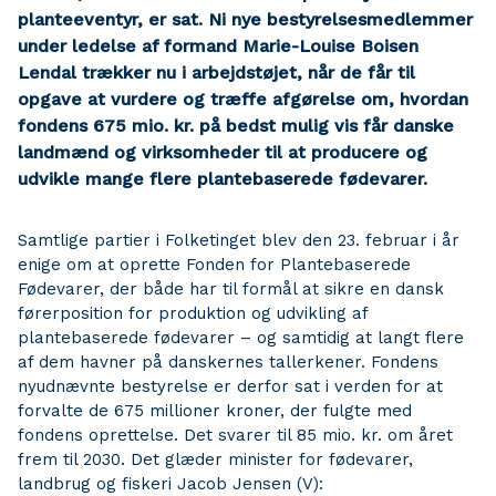
planteeventyr, er sat. Ni nye bestyrelsesmedlemmer
under ledelse af formand Marie-Louise Boisen
Lendal trækker nu i arbejdstøjet, når de får til
opgave at vurdere og træffe afgørelse om, hvordan
fondens 675 mio. kr. på bedst mulig vis får danske
landmænd og virksomheder til at producere og
udvikle mange flere plantebaserede fødevarer.
Samtlige partier i Folketinget blev den 23. februar i år
enige om at oprette Fonden for Plantebaserede
Fødevarer, der både har til formål at sikre en dansk
førerposition for produktion og udvikling af
plantebaserede fødevarer – og samtidig at langt flere
af dem havner på danskernes tallerkener. Fondens
nyudnævnte bestyrelse er derfor sat i verden for at
forvalte de 675 millioner kroner, der fulgte med
fondens oprettelse. Det svarer til 85 mio. kr. om året
frem til 2030. Det glæder minister for fødevarer,
landbrug og fiskeri Jacob Jensen (V):