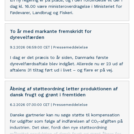
En ny regering er på plads, og i den forbindelse vil der i
dag kl. 16.00 være ministeroverdragelse i Ministeriet for
Fødevarer, Landbrug og Fiskeri.
To år med markante fremskridt for
dyrevelfærden
9.2.2026 06:59:00 CET
|
Pressemeddelelse
I dag er det præcis to år siden, Danmarks første
dyrevelfærdsaftale blev indgået. Allerede nu er 23 ud af
aftalens 31 tiltag ført ud i livet – og flere er på vej.
Åbning af støtteordning letter produktionen af
dansk frugt og grønt i fremtiden
6.2.2026 07:30:00 CET
|
Pressemeddelelse
Danske gartnerier kan nu søge støtte til kompensation
for udgifter som følge af indførelsen af CO₂-afgiften på
industrien. Det sker, fordi den nye støtteordning
målrettet produktion af dansk frugt og grønt åbner for