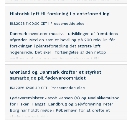
ansøgninger.
Historisk løft til forskning i planteforædling
19.1.2026 11:00:00 CET
|
Pressemeddelelse
Danmark investerer massivt i udviklingen af fremtidens
afgrøder. Med en samlet bevilling på 200 mio. kr. får
forskningen i planteforædling det største løft
nogensinde. Det sker i forlængelse af den netop
vedtagne aftale om nye genomteknikker i EU.
Grønland og Danmark drøfter et styrket
samarbejde på fødevareområdet
15.1.2026 12:09:49 CET
|
Pressemeddelelse
Fødevareminister Jacob Jensen (V) og Naalakkersuisoq
for Fiskeri, Fangst, Landbrug og Selvforsyning Peter
Borg har holdt møde i København for at drøfte et
styrket samarbejde.