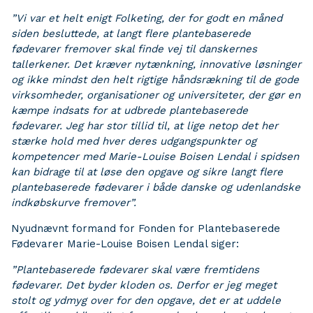
”Vi var et helt enigt Folketing, der for godt en måned
siden besluttede, at langt flere plantebaserede
fødevarer fremover skal finde vej til danskernes
tallerkener. Det kræver nytænkning, innovative løsninger
og ikke mindst den helt rigtige håndsrækning til de gode
virksomheder, organisationer og universiteter, der gør en
kæmpe indsats for at udbrede plantebaserede
fødevarer. Jeg har stor tillid til, at lige netop det her
stærke hold med hver deres udgangspunkter og
kompetencer med Marie-Louise Boisen Lendal i spidsen
kan bidrage til at løse den opgave og sikre langt flere
plantebaserede fødevarer i både danske og udenlandske
indkøbskurve fremover”.
Nyudnævnt formand for Fonden for Plantebaserede
Fødevarer Marie-Louise Boisen Lendal siger:
”Plantebaserede fødevarer skal være fremtidens
fødevarer. Det byder kloden os. Derfor er jeg meget
stolt og ydmyg over for den opgave, det er at uddele