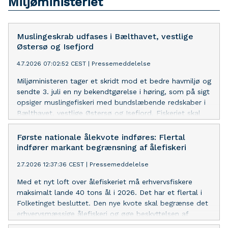
Miljøministeriet
Muslingeskrab udfases i Bælthavet, vestlige
Østersø og Isefjord
4.7.2026 07:02:52 CEST
|
Pressemeddelelse
Miljøministeren tager et skridt mod et bedre havmiljø og
sendte 3. juli en ny bekendtgørelse i høring, som på sigt
opsiger muslingefiskeri med bundslæbende redskaber i
Bælthavet, vestlige Østersø og Isefjord. Fiskeriet skal
ophøre senest 30. september 2034, men ministeren vil
undersøge, om det kan udfases markant hurtigere.
Første nationale ålekvote indføres: Flertal
indfører markant begrænsning af ålefiskeri
2.7.2026 12:37:36 CEST
|
Pressemeddelelse
Med et nyt loft over ålefiskeriet må erhvervsfiskere
maksimalt lande 40 tons ål i 2026. Det har et flertal i
Folketinget besluttet. Den nye kvote skal begrænse det
erhvervsmæssige ålefiskeri og øge beskyttelsen af
ålebestanden. Samtidig prioriteres fem mio. kroner til