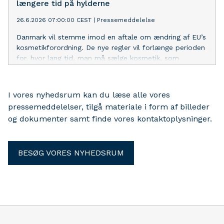
forureneren betaler forfølges.
længere tid på hylderne
26.6.2026 07:00:00 CEST
|
Pressemeddelelse
Danmark vil stemme imod en aftale om ændring af EU’s
kosmetikforordning. De nye regler vil forlænge perioden
for, hvor lang tid, man må sælge kosmetik, som
indeholder kræftfremkaldende stoffer og stoffer, som
kan skade arveanlæg og forplantningsevnen.
I vores nyhedsrum kan du læse alle vores
pressemeddelelser, tilgå materiale i form af billeder
og dokumenter samt finde vores kontaktoplysninger.
BESØG VORES NYHEDSRUM