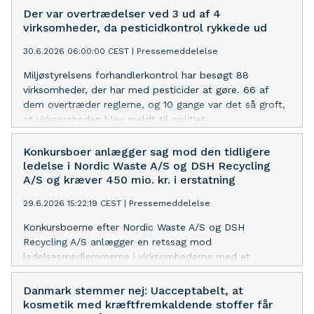
udsætning af ål i 2027.
Der var overtrædelser ved 3 ud af 4
virksomheder, da pesticidkontrol rykkede ud
30.6.2026 06:00:00 CEST
|
Pressemeddelelse
Miljøstyrelsens forhandlerkontrol har besøgt 88
virksomheder, der har med pesticider at gøre. 66 af
dem overtræder reglerne, og 10 gange var det så groft,
at virksomheden blev meldt til politiet.
Konkursboer anlægger sag mod den tidligere
ledelse i Nordic Waste A/S og DSH Recycling
A/S og kræver 450 mio. kr. i erstatning
29.6.2026 15:22:19 CEST
|
Pressemeddelelse
Konkursboerne efter Nordic Waste A/S og DSH
Recycling A/S anlægger en retssag mod
ledelsesmedlemmerne i virksomhederne med et
erstatningskrav på ca. 450 mio. kr. Regeringen har stillet
den nødvendige sikkerhed for sagsomkostningerne, så
Danmark stemmer nej: Uacceptabelt, at
retssagen kan anlægges og princippet om, at
kosmetik med kræftfremkaldende stoffer får