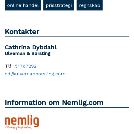
online handel
prisstrategi
regnskab
Kontakter
Cathrina Dybdahl
Ulveman & Børsting
Tlf:
51767292
cd@ulvemanborsting.com
Information om Nemlig.com