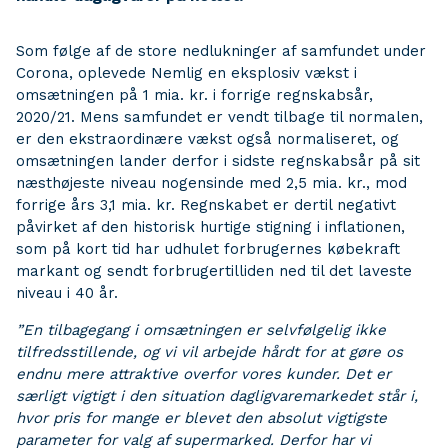
Som følge af de store nedlukninger af samfundet under
Corona, oplevede Nemlig en eksplosiv vækst i
omsætningen på 1 mia. kr. i forrige regnskabsår,
2020/21. Mens samfundet er vendt tilbage til normalen,
er den ekstraordinære vækst også normaliseret, og
omsætningen lander derfor i sidste regnskabsår på sit
næsthøjeste niveau nogensinde med 2,5 mia. kr., mod
forrige års 3,1 mia. kr. Regnskabet er dertil negativt
påvirket af den historisk hurtige stigning i inflationen,
som på kort tid har udhulet forbrugernes købekraft
markant og sendt forbrugertilliden ned til det laveste
niveau i 40 år.
”En tilbagegang i omsætningen er selvfølgelig ikke
tilfredsstillende, og vi vil arbejde hårdt for at gøre os
endnu mere attraktive overfor vores kunder. Det er
særligt vigtigt i den situation dagligvaremarkedet står i,
hvor pris for mange er blevet den absolut vigtigste
parameter for valg af supermarked. Derfor har vi