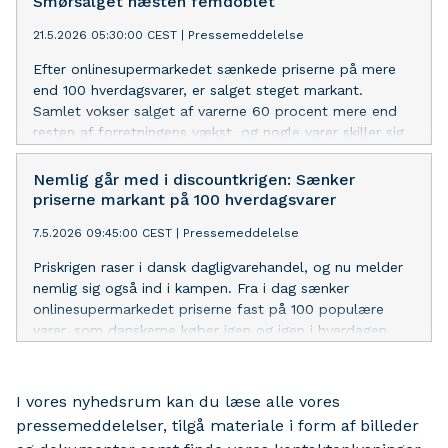
Smørsalget næsten femdoblet
21.5.2026 05:30:00 CEST
|
Pressemeddelelse
Efter onlinesupermarkedet sænkede priserne på mere
end 100 hverdagsvarer, er salget steget markant.
Samlet vokser salget af varerne 60 procent mere end
resten af forretningens vækst, og nogle varer skiller sig
særligt ud.
Nemlig går med i discountkrigen: Sænker
priserne markant på 100 hverdagsvarer
7.5.2026 09:45:00 CEST
|
Pressemeddelelse
Priskrigen raser i dansk dagligvarehandel, og nu melder
nemlig sig også ind i kampen. Fra i dag sænker
onlinesupermarkedet priserne fast på 100 populære
varer, som danskerne køber igen og igen i hverdagen.
I vores nyhedsrum kan du læse alle vores
pressemeddelelser, tilgå materiale i form af billeder