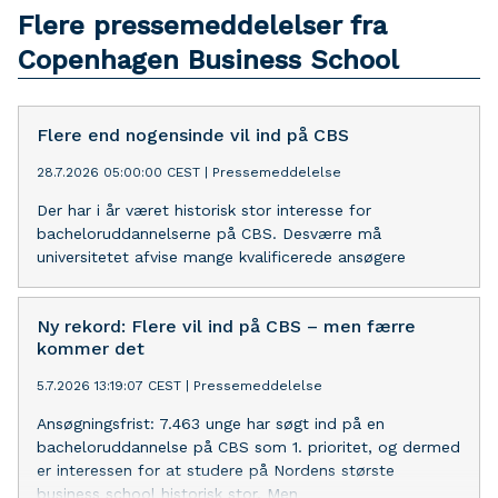
Flere pressemeddelelser fra
Copenhagen Business School
Fle­re end no­gen­sin­de vil ind på CBS
28.7.2026 05:00:00 CEST
|
Pressemeddelelse
Der har i år været historisk stor interesse for
bacheloruddannelserne på CBS. Desværre må
universitetet afvise mange kvalificerede ansøgere
Ny rekord: Flere vil ind på CBS – men færre
kommer det
5.7.2026 13:19:07 CEST
|
Pressemeddelelse
Ansøgningsfrist: 7.463 unge har søgt ind på en
bacheloruddannelse på CBS som 1. prioritet, og dermed
er interessen for at studere på Nordens største
business school historisk stor. Men