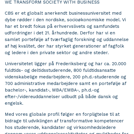
WE TRANSFORM SOCIETY WITH BUSINESS
CBS er et globalt anerkendt businessuniversitet med
dybe rødder i den nordiske, socioøkonomiske model. Vi
har et bredt fokus på erhvervslivets og samfundets
udfordringer i det 21. århundrede. Derfor har vi en
samlet portefølje af tværfaglig forskning og uddannelse
af høj kvalitet, der har styrket generationer af fagfolk
og ledere i den private sektor og andre steder.
Universitetet ligger på Frederiksberg og har ca. 20.000
fuldtids- og deltidsstuderende, 800 fuldtidsansatte
videnskabelige medarbejdere, 200 ph.d.-studerende og
700 administrative medarbejdere samt en portefølje af
bachelor-, kandidat-, MBA/EMBA-, ph.d.-og
efter-/videreuddannelser udbudt på både dansk og
engelsk.
Med vores globale profil følger en forpligtelse til at
bidrage til udviklingen af transformative kompetencer
hos studerende, kandidater og virksomhedsledere