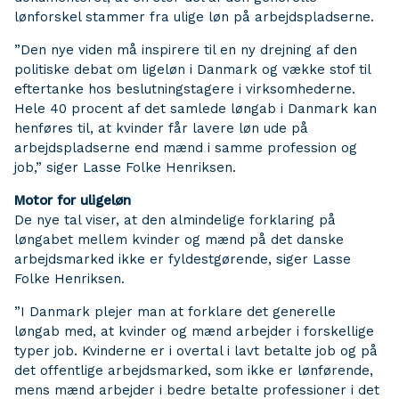
lønforskel stammer fra ulige løn på arbejdspladserne.
”Den nye viden må inspirere til en ny drejning af den
politiske debat om ligeløn i Danmark og vække stof til
eftertanke hos beslutningstagere i virksomhederne.
Hele 40 procent af det samlede løngab i Danmark kan
henføres til, at kvinder får lavere løn ude på
arbejdspladserne end mænd i samme profession og
job,” siger Lasse Folke Henriksen.
Motor for uligeløn
De nye tal viser, at den almindelige forklaring på
løngabet mellem kvinder og mænd på det danske
arbejdsmarked ikke er fyldestgørende, siger Lasse
Folke Henriksen.
”I Danmark plejer man at forklare det generelle
løngab med, at kvinder og mænd arbejder i forskellige
typer job. Kvinderne er i overtal i lavt betalte job og på
det offentlige arbejdsmarked, som ikke er lønførende,
mens mænd arbejder i bedre betalte professioner i det