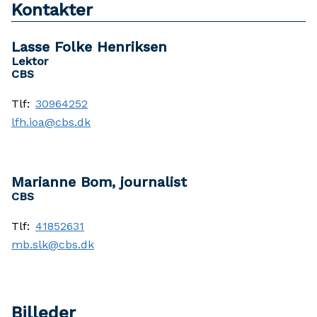
Kontakter
Lasse Folke Henriksen
Lektor
CBS
Tlf:
30964252
lfh.ioa@cbs.dk
Marianne Bom, journalist
CBS
Tlf:
41852631
mb.slk@cbs.dk
Billeder