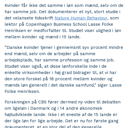
Kvinder får ikke det samme i løn som mænd, selv om de
har samme job. Det dokumenterer et nyt, stort studie i
det velansete tidsskrift
Nature Human Behaviour
, som
lektor på Copenhagen Business School Lasse Folke
Henriksen er medforfatter til. Studiet viser ulighed i løn
mellem kvinder og mænd i 15 lande.
”Danske kvinder tjener i gennemsnit syv procent mindre
end mænd, selv om de arbejder på samme
arbejdsplads, har samme profession og samme job.
Studiet viser også, at disse lønforskelle inde i de
enkelte virksomheder i høj grad bidrager til, at vi har
den store forskel på 18 procent mellem kvinder og
mænds løn generelt i det danske samfund,” siger Lasse
Folke Henriksen.
Forskningen på CBS fører dermed ny viden til debatten
om ligeløn i Danmark og i 14 andre økonomisk
højtudviklede lande. Ikke i et eneste af de 15 lande er
der lige løn for lige arbejde. Det er nu for første gang
dokumenteret, at en stor del af den generelle