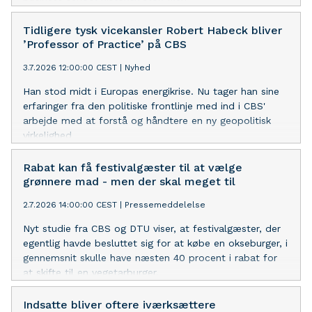
sektordimensioneringen presser optaget, og derfor må
et flertal af ansøgerne afvises, selv om der er stor
Tidligere tysk vicekansler Robert Habeck bliver
efterspørgsel på dimittender, som har læst business og
’Professor of Practice’ på CBS
samfundsvidenskab.
3.7.2026 12:00:00 CEST
|
Nyhed
Han stod midt i Europas energikrise. Nu tager han sine
erfaringer fra den politiske frontlinje med ind i CBS'
arbejde med at forstå og håndtere en ny geopolitisk
virkelighed
Rabat kan få festivalgæster til at vælge
grønnere mad - men der skal meget til
2.7.2026 14:00:00 CEST
|
Pressemeddelelse
Nyt studie fra CBS og DTU viser, at festivalgæster, der
egentlig havde besluttet sig for at købe en okseburger, i
gennemsnit skulle have næsten 40 procent i rabat for
at skifte til en vegetarburger.
Indsatte bliver oftere iværksættere