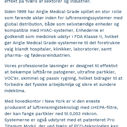
effekt på tværs af sektorer og industrier.
Siden 1999 har Airgle Medical Grade spillet en stor rolle
som førende aktør inden for luftrensningssystemer med
global distribution, både som selvstændige enheder og
kompatible med HVAC-systemer. Enhederne er
godkendt som medicinsk udstyr i FDA Klasse II, hvilket
gør Airgle Medical Grade-systemerne til det foretrukne
valg blandt hospitaler, klinikker, laboratorier, samt
pharma- og fødevareindustrien.
Vores professionelle løsninger er designet til effektivt
at bekæmpe luftbårne patogener, ultrafine partikler,
VOC’er, skimmel og passiv rygning, hvilket bidrager til at
forbedre det fysiske arbejdsmiljø og sikre et sundere
indeklima.
Med hovedkontor i New York er vi den eneste
producent af luftrensningsteknologi med cHEPA-filtre,
der kan fange partikler ned til 0,003 mikron.
Systemerne er også udstyret med et patenteret Pro
Titanium Modul, der ved hjælp af PCO-teknologien kan