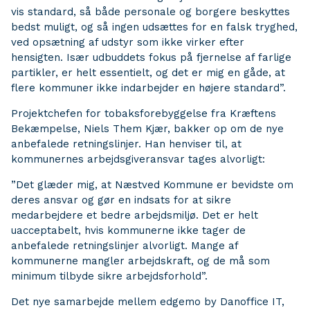
vis standard, så både personale og borgere beskyttes
bedst muligt, og så ingen udsættes for en falsk tryghed,
ved opsætning af udstyr som ikke virker efter
hensigten. Især udbuddets fokus på fjernelse af farlige
partikler, er helt essentielt, og det er mig en gåde, at
flere kommuner ikke indarbejder en højere standard”.
Projektchefen for tobaksforebyggelse fra Kræftens
Bekæmpelse, Niels Them Kjær, bakker op om de nye
anbefalede retningslinjer. Han henviser til, at
kommunernes arbejdsgiveransvar tages alvorligt:
”Det glæder mig, at Næstved Kommune er bevidste om
deres ansvar og gør en indsats for at sikre
medarbejdere et bedre arbejdsmiljø. Det er helt
uacceptabelt, hvis kommunerne ikke tager de
anbefalede retningslinjer alvorligt. Mange af
kommunerne mangler arbejdskraft, og de må som
minimum tilbyde sikre arbejdsforhold”.
Det nye samarbejde mellem edgemo by Danoffice IT,