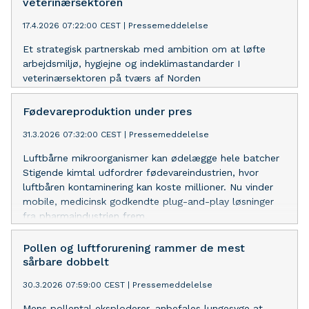
veterinærsektoren
17.4.2026 07:22:00 CEST
|
Pressemeddelelse
Et strategisk partnerskab med ambition om at løfte
arbejdsmiljø, hygiejne og indeklimastandarder I
veterinærsektoren på tværs af Norden
Fødevareproduktion under pres
31.3.2026 07:32:00 CEST
|
Pressemeddelelse
Luftbårne mikroorganismer kan ødelægge hele batcher
Stigende kimtal udfordrer fødevareindustrien, hvor
luftbåren kontaminering kan koste millioner. Nu vinder
mobile, medicinsk godkendte plug-and-play løsninger
fra pharmaindustrien frem.
Pollen og luftforurening rammer de mest
sårbare dobbelt
30.3.2026 07:59:00 CEST
|
Pressemeddelelse
Mens pollental eksploderer, anbefales lungesyge at