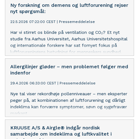
Ny forskning om demens og luftforurening rejser
nyt spørgsmål:
22.5.2026 07:22:00 CEST
|
Pressemeddelelse
Har vi stirret os blinde på ventilation og CO₂? Et nyt
studie fra Aarhus Universitet, Aarhus Universitetshospital
og internationale forskere har sat fornyet fokus på
luftforureningens betydning for menneskers sundhed.
Forskerne har analyseret data fra mere end 2,1 millioner
danskere og peger på en tydelig sammenhæng mellem
Allergilinjer gløder – men problemet følger med
langvarig eksponering for luftforurening og øget risiko
indenfor
for demenssygdomme som Lewy Body sygdom og
29.4.2026 06:33:00 CEST
|
Pressemeddelelse
Parkinson-relateret demens.
Nye tal viser rekordhøje pollenniveauer – men eksperter
peger på, at kombinationen af luftforurening og dårligt
indeklima kan forværre symptomer, søvn og sygefravær
markant.
KRUUSE A/S & Airgle® indgår nordisk
samarbejde om indeklima og luftkvalitet i