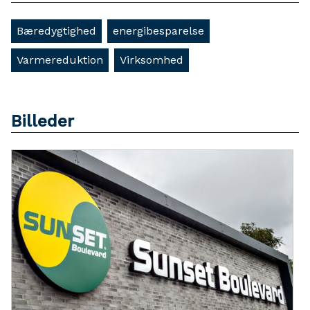
Bæredygtighed
energibesparelse
Varmereduktion
Virksomhed
Billeder