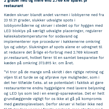
2 grader ned og mere end 2.769 kW sparet pr
restaurant
Kæden skruer blandt andet varmen i lobbyerne ned fra
23 til 21 grader, slukker udvalgte spots i
lobbyområderne og skruer i stedet op for hyggen med
LED bloklys på særligt udvalgte placeringer, regulerer
køleskabstemperaturne for sodavand og
implementerer nye procedurer i køkkenerne omkring
lys og udstyr. Slukningen af spots alene er udregnet til
at reducere det årlige el-forbrug med 2.769 kilowatt
pr.restaurant, hvilket fører til en samlet besparelse for
kæden på omkring 373.815 kr. om året.
”Vi tror på de mange små skridt i den rigtige retning og
viljen til at turde se og afprøve nye muligheder, som i
det her tilfælde f.eks. at se potentialet i faktisk at gøre
restauranterne endnu hyggeligere med lavere belysning
og LED lys som led i en energi-spareøvelse. Det er helt
grundlæggende vigtigt for os ikke at gå på kompromis
med gæsteoplevelsen. Derfor skruer vi heller ikke ned