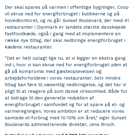
Der skal spares på varmen i offentlige bygninger, Coop
vil skrue ned for energiforbruget i butikkerne og på
hovedkontoret, og nu går Sunset Boulevard, der med 41
restauranter i Danmark er landets største danskejede
fastfoodkæde, også i gang med at implementere en
række nye tiltag, der skal nedbringe energiforbruget i
kædens restauranter.
"Det er helt oplagt lige nu, at vi kigger en ekstra gang
ind i, hvor vi kan skrue ned for energiforbruget uden at
gå på kompromis med gæsteoplevelsen og
arbejdsforholdene i vores restauranter. Selv mindre
tiltag kan føre til væsentlig nedbringelse, og det har vi
pligt til at reagere på som dansk virksomhed. Både for
at bidrage til den generelle reduktion af
energiforbruget i samfundet og for at spare på el- og
varmeregningen. Vores ambition er at reducere vores
samlede el-forbrug med 10-15% om året," siger Sunset
Boulevards administrerende direktør, Jens Broch.