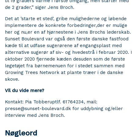
til 19 graders varme i første omgang, men starter med
de 2 grader,” siger Jens Broch.
Det at ’starte et sted’, gribe mulighederne og løbende
implementere de konkrete forbedringer,der er mulige
her og nu,er en af hjørnestene i Jens Brochs lederskab.
Sunset Boulevard var også den første danske fastfood
kæde til at udfase sugerørene af engangsplast med
alternative sugerør af siv- og hvedestrå i februar 2020. I
oktober 2020 fjernede kæden desuden som de første
legetøjet fra børnemenuen for i stedet sammen med
Growing Trees Network at plante træer i de danske
skove.
Vil du vide mere?
Kontakt: Pia Tobberuptlf. 61764234, mail:
presse@sunset-boulevard.dk for uddybning og/eller
interview med Jens Broch.
Nøgleord