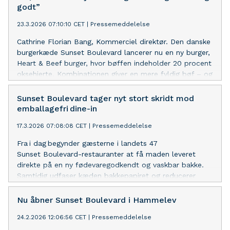
godt”
23.3.2026 07:10:10 CET
|
Pressemeddelelse
Cathrine Florian Bang, Kommerciel direktør. Den danske
burgerkæde Sunset Boulevard lancerer nu en ny burger,
Heart & Beef burger, hvor bøffen indeholder 20 procent
oksehjerte. Kombinationen giver en mere fyldig bøf – og
udfordrer den traditionelle burger.
Sunset Boulevard tager nyt stort skridt mod
emballagefri dine-in
17.3.2026 07:08:08 CET
|
Pressemeddelelse
Fra i dag begynder gæsterne i landets 47
Sunset Boulevard-restauranter at få maden leveret
direkte på en ny fødevaregodkendt og vaskbar bakke.
Samtidig udfaser kæden bakkepapiret og reducerer
årligt forbruget af engangsemballage med omkring 2,7
millioner stykker papir. Med ændringen bliver Sunset
Nu åbner Sunset Boulevard i Hammelev
Boulevard den første større fastfoodkæde i Danmark,
24.2.2026 12:06:56 CET
|
Pressemeddelelse
der går væk fra bakkepapir ved dine-in.