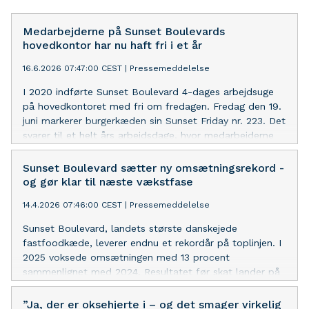
Medarbejderne på Sunset Boulevards
hovedkontor har nu haft fri i et år
16.6.2026 07:47:00 CEST
|
Pressemeddelelse
I 2020 indførte Sunset Boulevard 4-dages arbejdsuge
på hovedkontoret med fri om fredagen. Fredag den 19.
juni markerer burgerkæden sin Sunset Friday nr. 223. Det
svarer til et helt års arbejdsdage, hvor medarbejderne
har haft fri med fuld løn. I samme periode er
omsætningen mere end fordoblet.
Sunset Boulevard sætter ny omsætningsrekord -
og gør klar til næste vækstfase
14.4.2026 07:46:00 CEST
|
Pressemeddelelse
Sunset Boulevard, landets største danskejede
fastfoodkæde, leverer endnu et rekordår på toplinjen. I
2025 voksede omsætningen med 13 procent
sammenlignet med 2024. Resultatet før skat lander på
-11,4 mio. kr. og afspejler strategiske prioriteringer
og justeringer i 2025.
”Ja, der er oksehjerte i – og det smager virkelig