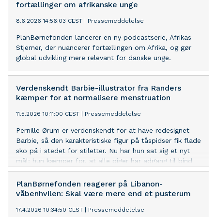
fortællinger om afrikanske unge
8.6.2026 14:56:03 CEST
|
Pressemeddelelse
PlanBørnefonden lancerer en ny podcastserie, Afrikas
Stjerner, der nuancerer fortællingen om Afrika, og gør
global udvikling mere relevant for danske unge.
Verdenskendt Barbie-illustrator fra Randers
kæmper for at normalisere menstruation
11.5.2026 10:11:00 CEST
|
Pressemeddelelse
Pernille Ørum er verdenskendt for at have redesignet
Barbie, så den karakteristiske figur på tåspidser fik flade
sko på i stedet for stiletter. Nu har hun sat sig et nyt
mål: hun kæmper for, at alle piger har adgang til bind
og viden om menstruation.
PlanBørnefonden reagerer på Libanon-
våbenhvilen: Skal være mere end et pusterum
17.4.2026 10:34:50 CEST
|
Pressemeddelelse