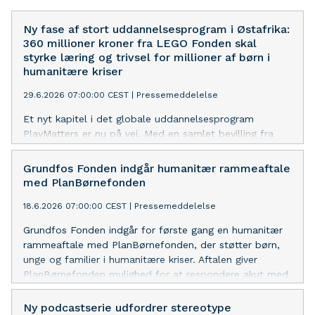
Ny fase af stort uddannelsesprogram i Østafrika:
360 millioner kroner fra LEGO Fonden skal
styrke læring og trivsel for millioner af børn i
humanitære kriser
29.6.2026 07:00:00 CEST
|
Pressemeddelelse
Et nyt kapitel i det globale uddannelsesprogram
PlayMatters er nu på vej. Med en samlet bevilling fra
LEGO Fonden på 52 millioner USD (ca. 360 mio. DKK),
hvoraf PlanBørnefonden forvalter 15,4 millioner USD (ca.
Grundfos Fonden indgår humanitær rammeaftale
99 mio. DKK), går programmet ind i sin tredje fase med
med PlanBørnefonden
ambitionen om at nå millioner af børn i nogle af
18.6.2026 07:00:00 CEST
|
Pressemeddelelse
verdens mest skrøbelige kontekster.
Grundfos Fonden indgår for første gang en humanitær
rammeaftale med PlanBørnefonden, der støtter børn,
unge og familier i humanitære kriser. Aftalen giver
PlanBørnefonden mulighed for at respondere akut med
24 timers varsel. Den første donation er allerede
bevilliget til krisen i Libanon.
Ny podcastserie udfordrer stereotype