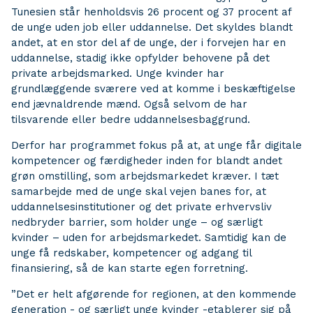
Tunesien står henholdsvis 26 procent og 37 procent af
de unge uden job eller uddannelse. Det skyldes blandt
andet, at en stor del af de unge, der i forvejen har en
uddannelse, stadig ikke opfylder behovene på det
private arbejdsmarked. Unge kvinder har
grundlæggende sværere ved at komme i beskæftigelse
end jævnaldrende mænd. Også selvom de har
tilsvarende eller bedre uddannelsesbaggrund.
Derfor har programmet fokus på at, at unge får digitale
kompetencer og færdigheder inden for blandt andet
grøn omstilling, som arbejdsmarkedet kræver. I tæt
samarbejde med de unge skal vejen banes for, at
uddannelsesinstitutioner og det private erhvervsliv
nedbryder barrier, som holder unge – og særligt
kvinder – uden for arbejdsmarkedet. Samtidig kan de
unge få redskaber, kompetencer og adgang til
finansiering, så de kan starte egen forretning.
”Det er helt afgørende for regionen, at den kommende
generation - og særligt unge kvinder -etablerer sig på