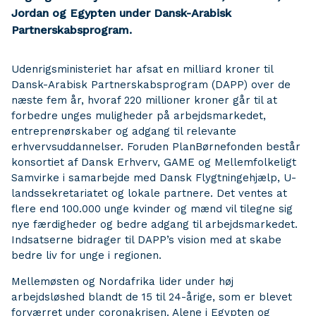
Jordan og Egypten under Dansk-Arabisk
Partnerskabsprogram.
Udenrigsministeriet har afsat en milliard kroner til
Dansk-Arabisk Partnerskabsprogram (DAPP) over de
næste fem år, hvoraf 220 millioner kroner går til at
forbedre unges muligheder på arbejdsmarkedet,
entreprenørskaber og adgang til relevante
erhvervsuddannelser. Foruden PlanBørnefonden består
konsortiet af Dansk Erhverv, GAME og Mellemfolkeligt
Samvirke i samarbejde med Dansk Flygtningehjælp, U-
landssekretariatet og lokale partnere. Det ventes at
flere end 100.000 unge kvinder og mænd vil tilegne sig
nye færdigheder og bedre adgang til arbejdsmarkedet.
Indsatserne bidrager til DAPP’s vision med at skabe
bedre liv for unge i regionen.
Mellemøsten og Nordafrika lider under høj
arbejdsløshed blandt de 15 til 24-årige, som er blevet
forværret under coronakrisen. Alene i Egypten og