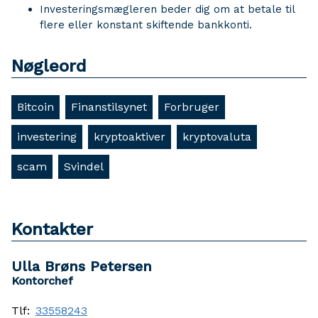
Investeringsmægleren beder dig om at betale til
flere eller konstant skiftende bankkonti.
Nøgleord
Bitcoin
Finanstilsynet
Forbruger
investering
kryptoaktiver
kryptovaluta
scam
Svindel
Kontakter
Ulla Brøns Petersen
Kontorchef
Tlf:
33558243