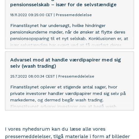
kortlægge målgrupperne.
pensionsselskab – især for de selvstændige
18.11.2022 09:25:00 CET
|
Pressemeddelelse
Finanstilsynet har undersøgt, hvilke hindringer
pensionskunderne møder, når de ønsker at flytte deres
pensionsopsparing til et nyt selskab. Konklusionen er, at
især selvstændige har svært ved at få overført deres
hvilende, obligatoriske pensionsordninger til private
aftaler. Og det strider mod kundens interesse og god
Advarsel mod at handle værdipapirer med sig
skik.
selv (wash trading)
25.7.2022 08:00:34 CEST
|
Pressemeddelelse
Finanstilsynet oplever et stigende antal sager, hvor
private investorer handler værdipapirer med sig selv på
markederne, og dermed begår wash trading.
Finanstilsynet advarer investorer om at begå wash
trades, da det er ulovligt og kan føre til fængselsstraf.
I vores nyhedsrum kan du læse alle vores
pressemeddelelser, tilgå materiale i form af billeder