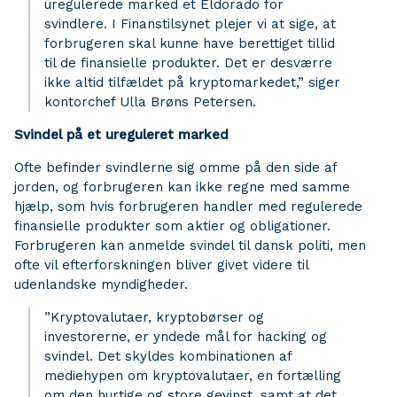
uregulerede marked et Eldorado for
svindlere. I Finanstilsynet plejer vi at sige, at
forbrugeren skal kunne have berettiget tillid
til de finansielle produkter. Det er desværre
ikke altid tilfældet på kryptomarkedet,” siger
kontorchef Ulla Brøns Petersen.
Svindel på et ureguleret marked
Ofte befinder svindlerne sig omme på den side af
jorden, og forbrugeren kan ikke regne med samme
hjælp, som hvis forbrugeren handler med regulerede
finansielle produkter som aktier og obligationer.
Forbrugeren kan anmelde svindel til dansk politi, men
ofte vil efterforskningen bliver givet videre til
udenlandske myndigheder.
”Kryptovalutaer, kryptobørser og
investorerne, er yndede mål for hacking og
svindel. Det skyldes kombinationen af
mediehypen om kryptovalutaer, en fortælling
om den hurtige og store gevinst, samt at det