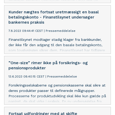
undersøgelsesbekendtgørelsen.
Kunder nægtes fortsat uretmæssigt en basal
betalingskonto - Finanstilsynet undersøger
bankernes praksis
7.8.2023 09:44:41 CEST
|
Pressemeddelelse
Finanstilsynet modtager stadig klager fra bankkunder,
der ikke får den adgang til den basale betalingskonto,
som lovgivningen sikrer dem. Finanstilsynet har tidligere
indskærpet reglerne overfor bankerne, og vil nu
undersøge, hvordan bankerne håndterer reglerne.
”One-size” rimer ikke på forsikrings- og
pensionsprodukter
13.6.2023 08:40:15 CEST
|
Pressemeddelelse
Forsikringsselskaberne og pensionskasserne skal sikre at
deres produkter passer til definerede målgrupper.
Processerne for produktudvikling skal ikke kun gælde på
papiret, de skal virke i praksis. En ny undersøgelse fra
Finanstilsynet viser, at branchen i praksis fortsat
mangler at tage skridtet fuldt ud og rent faktisk
Fortsat udfordringer med at skifte