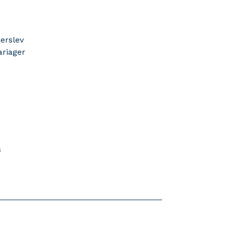
erslev
ariager
s