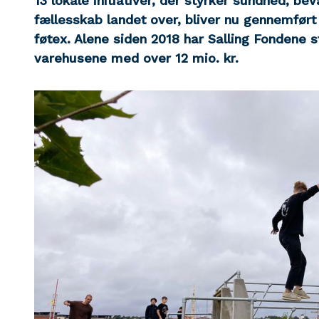
13 lokale initiativer, der styrker sundhed, be
fællesskab landet over, bliver nu gennemført
føtex. Alene siden 2018 har Salling Fondene st
varehusene med over 12 mio. kr.