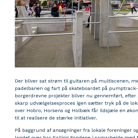
Der bliver sat strøm til guitaren på multiscenen,
padelbanen og fart på skateboardet på pumptrack-r
borgerdrevne projekter bliver nu gennemført, efter
skarp udvælgelsesproces igen sætter tryk på de lok
over Hobro, Horsens og Holbæk får ildsjæle en øko
til at realisere de stærke initiativer.
På baggrund af ansøgninger fra lokale foreninger o
landet over har Salling Fondene i samarbejde med f