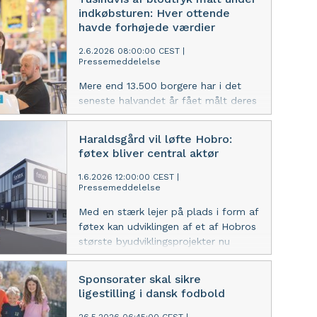
hvis den almindelige strømforsyning
indkøbsturen: Hver ottende
svigter.
havde forhøjede værdier
2.6.2026 08:00:00 CEST
|
Pressemeddelelse
Mere end 13.500 borgere har i det
seneste halvandet år fået målt deres
blodtryk i en af Salling Groups
butikker. For cirka 13 procents
Haraldsgård vil løfte Hobro:
vedkommende har det vist sig at
føtex bliver central aktør
være for højt.
1.6.2026 12:00:00 CEST
|
Pressemeddelelse
Med en stærk lejer på plads i form af
føtex kan udviklingen af et af Hobros
største byudviklingsprojekter nu
igangsættes. Haraldsgård bliver et
markant løft for både bymidten og
Sponsorater skal sikre
det samlede handelsliv – med
ligestilling i dansk fodbold
moderne boliger, nye erhverv og
forbedrede parkeringsmuligheder.