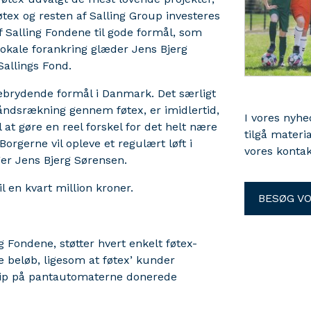
tex og resten af Salling Group investeres
af Salling Fondene til gode formål, som
okale forankring glæder Jens Bjerg
allings Fond.
ebrydende formål i Danmark. Det særligt
håndsrækning gennem føtex, er imidlertid,
I vores nyh
at gøre en reel forskel for det helt nære
tilgå materi
. Borgerne vil opleve et regulært løft i
vores kontak
ger Jens Bjerg Sørensen.
il en kvart million kroner.
BESØG V
 Fondene, støtter hvert enkelt føtex-
e beløb, ligesom at føtex’ kunder
et bip på pantautomaterne donerede