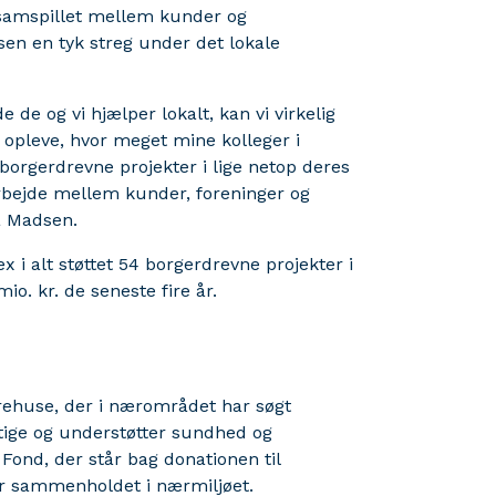
p samspillet mellem kunder og
sen en tyk streg under det lokale
de og vi hjælper lokalt, kan vi virkelig
t opleve, hvor meget mine kolleger i
orgerdrevne projekter i lige netop deres
rbejde mellem kunder, foreninger og
a Madsen.
x i alt støttet 54 borgerdrevne projekter i
o. kr. de seneste fire år.
arehuse, der i nærområdet har søgt
ygtige og understøtter sundhed og
ond, der står bag donationen til
ker sammenholdet i nærmiljøet.