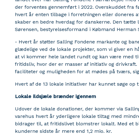
der forventes gennemført i 2022. Overskuddet fra fø
hvert år enten tilbage i forretningen eller doneres 
skaber en bedre hverdag for danskerne. Den tætte l
Sørensen, bestyrelsesformand i Købmand Herman S
- Hvert år støtter Salling Fondene markante og ban
glædelige ved de lokale projekter, som vi giver en 
at vi kommer hele landet rundt og kan være med til 
fritidsliv, hvor der er masser af initiativ og drivkraft
faciliteter og muligheden for at mødes på tværs, si
Hvert af de 13 lokale initiativer har kunnet søge op t
Lokale ildsjæle brænder igennem
Udover de lokale donationer, der kommer via Salling
varehus hvert år yderligere lokale tiltag med mindr
bidrager til, at fritidslivet blomstrer lokalt. Med 
kunderne sidste år mere end 1,2 mio. kr.