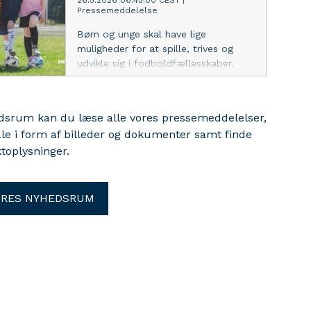
26.5.2026 06:45:00 CEST
|
Pressemeddelelse
Børn og unge skal have lige
muligheder for at spille, trives og
udvikle sig i fodboldfællesskaber.
Uanset køn. Det er ambitionen bag et
nyt initiativ, som DBU og Salling
Group står bag, hvor sponsorater
edsrum kan du læse alle vores pressemeddelelser,
bliver koblet direkte op på ligestilling.
ale i form af billeder og dokumenter samt finde
toplysninger.
ORES NYHEDSRUM