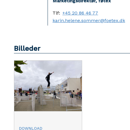
Marketingsdirektør, føtex
Tlf:
+45 20 86 46 77
karin.helene.sommer@foetex.dk
Billeder
DOWNLOAD