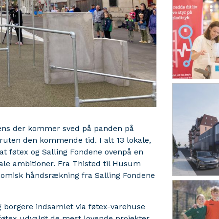
 mens der kommer sved på panden på
uten den kommende tid. I alt 13 lokale,
 at føtex og Salling Fondene ovenpå en
ale ambitioner. Fra Thisted til Husum
nomisk håndsrækning fra Salling Fondene
g borgere indsamlet via føtex-varehuse
øtex udvalgt de mest lovende projekter,