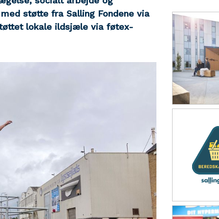
vægelse, socialt arbejde og
 med støtte fra Salling Fondene via
øttet lokale ildsjæle via føtex-