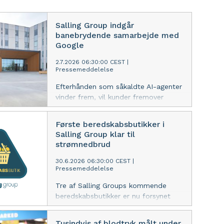
Salling Group indgår
banebrydende samarbejde med
Google
2.7.2026 06:30:00 CEST
|
Pressemeddelelse
Efterhånden som såkaldte AI-agenter
vinder frem, vil kunder fremover
endnu nemmere kunne søge, finde og
købe varer. Salling Group har
Første beredskabsbutikker i
ambition om at være den første
Salling Group klar til
danske detailkoncern til at tage del i
strømnedbrud
den nye satsning på ‘agentic
commerce’ i samarbejde med
30.6.2026 06:30:00 CEST
|
Pressemeddelelse
Googles AI univers, Gemini.
Tre af Salling Groups kommende
beredskabsbutikker er nu forsynet
med nye og større anlæg til
nødstrøm og kan fortsætte driften,
Tusindvis af blodtryk målt under