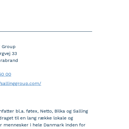
g Group
rgvej 33
rabrand
50 00
//sallinggroup.com/
tter bl.a. føtex, Netto, Bilka og Salling
aget til en lang række lokale og
 for mennesker i hele Danmark inden for