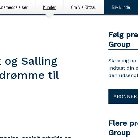
ssemeddelelser
Kunder
Om Via Ritzau
Bliv kunde
Følg pr
Group
 og Salling
Skriv dig op
Indtast din 
 drømme til
den udsendt
ABONNER
Flere p
Group