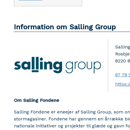
Information om Salling Group
Sallin
Rosbje
8220
B
87 78 
https:
Om Salling Fondene
Salling Fondene er eneejer af Salling Group, som omfa
stormagasiner. Fondene har gennem en årrække bidr
nationale initiativer og projekter til glæde og gavn