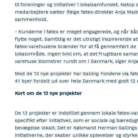
til foreninger og initiativer i lokalsamfundet. Neto
medarbejdere sætter ifølge føtex-direktør Anja Mad
sammenhold.
- Kunderne i føtex er meget engagerede, og når både 
flytte noget. Samtidig er det utroligt inspirerende a
føtex-varehusene brænder for at få gennemført de b
lokalområde. Ingen tvivl om, at det frugtbare sama
varehuse blomstrer rundt om i Danmark, siger Anj
Med de 13 nye projekter har Salling Fondene via føte
41 byer fordelt ud over hele Danmark med godt 12 mi
Kort om de 13 nye projekter
De 13 projekter er indstillet gennem lokale føtex-v
specifikt efter initiativer, som er sociale og bæred
bevægelse lokalt. Det er Købmand Herman Sallings F
initiativerne, der skaber unikke oplevelser og styr