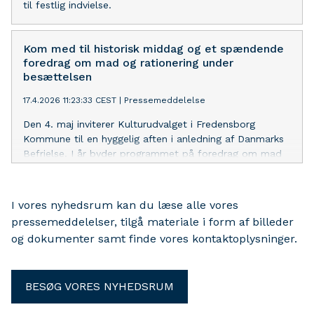
til festlig indvielse.
Kom med til historisk middag og et spændende
foredrag om mad og rationering under
besættelsen
17.4.2026 11:23:33 CEST
|
Pressemeddelelse
Den 4. maj inviterer Kulturudvalget i Fredensborg
Kommune til en hyggelig aften i anledning af Danmarks
Befrielse. I år byder programmet på foredrag om mad
og rationering under besættelsen efterfulgt af en
historisk middag med tidstypiske retter fra
besættelsestiden
I vores nyhedsrum kan du læse alle vores
pressemeddelelser, tilgå materiale i form af billeder
og dokumenter samt finde vores kontaktoplysninger.
BESØG VORES NYHEDSRUM