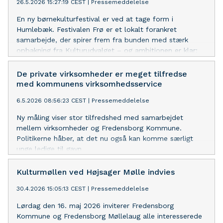
26.5.2026 15:27:19 CEST
|
Pressemeddelelse
En ny børnekulturfestival er ved at tage form i
Humlebæk. Festivalen Frø er et lokalt forankret
samarbejde, der spirer frem fra bunden med stærk
opbakning fra Kulturudvalget – og ambitionen er klar:
at skabe et nyt kulturelt fyrtårn for børn og unge
De private virksomheder er meget tilfredse
med kommunens virksomhedsservice
6.5.2026 08:56:23 CEST
|
Pressemeddelelse
Ny måling viser stor tilfredshed med samarbejdet
mellem virksomheder og Fredensborg Kommune.
Politikerne håber, at det nu også kan komme særligt
unge ledige til gavn
Kulturmøllen ved Højsager Mølle indvies
30.4.2026 15:05:13 CEST
|
Pressemeddelelse
Lørdag den 16. maj 2026 inviterer Fredensborg
Kommune og Fredensborg Møllelaug alle interesserede