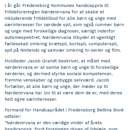
I år går Fredensborg Kommunes handicappris til
fritidsforeningen Nørdenirvana for at skabe et
inkluderende fritidstilbud for alle børn og unge med
særinteresser for nørdede spil, som også rummer børn
og unge med forskellige diagnoser, særligt indenfor
autismespektret. Nørdenirvana tilbyder et ugentligt
fællesskab omkring brætspil, kortspil, computerspil,
spil på Nintendo og samvær omkring tv-serier og film.
Holdleder Jacob Grandt beskriver, at målet med
nørdenirvana er at samle børn og unge til forskellige
nørderier, og dermed styrke sociale kompetencer,
fremme venskaber og opbygge selvværd. Jacob
fortæller, at alle børn og unge, der møder op til
Nørdenirvana har lov til at være dem de er, med deres
helt egne særinteresser.
Formand for Handicaprådet i Fredensborg Bettina Bové
udtaler:
"Nørdenirvana er den værdige vinder af årets
handicappris, fordi foreningen drives af ildsjæle, som