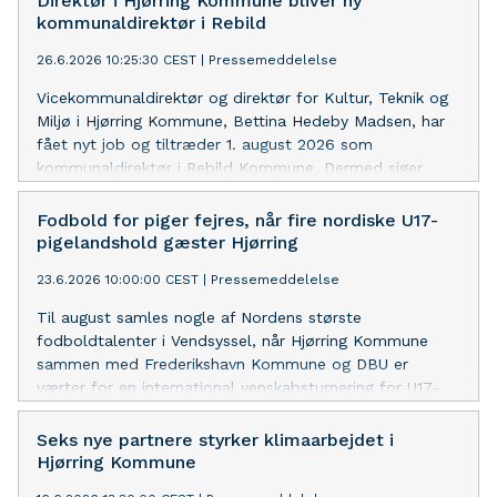
Direktør i Hjørring Kommune bliver ny
kommunaldirektør i Rebild
26.6.2026 10:25:30 CEST
|
Pressemeddelelse
Vicekommunaldirektør og direktør for Kultur, Teknik og
Miljø i Hjørring Kommune, Bettina Hedeby Madsen, har
fået nyt job og tiltræder 1. august 2026 som
kommunaldirektør i Rebild Kommune. Dermed siger
Hjørring farvel til en erfaren leder, der gennem mange år
har sat et stort præg på kommunen.
Fodbold for piger fejres, når fire nordiske U17-
pigelandshold gæster Hjørring
23.6.2026 10:00:00 CEST
|
Pressemeddelelse
Til august samles nogle af Nordens største
fodboldtalenter i Vendsyssel, når Hjørring Kommune
sammen med Frederikshavn Kommune og DBU er
værter for en international venskabsturnering for U17-
pigelandshold.
Seks nye partnere styrker klimaarbejdet i
Hjørring Kommune