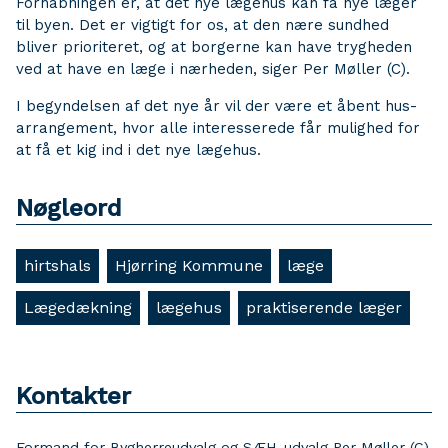
Forhåbningen er, at det nye lægehus kan få nye læger
til byen. Det er vigtigt for os, at den nære sundhed
bliver prioriteret, og at borgerne kan have trygheden
ved at have en læge i nærheden, siger Per Møller (C).
I begyndelsen af det nye år vil der være et åbent hus-
arrangement, hvor alle interesserede får mulighed for
at få et kig ind i det nye lægehus.
Nøgleord
hirtshals
Hjørring Kommune
læge
Lægedækning
lægehus
praktiserende læger
Kontakter
Formand for Bygherreudvalg og SÆH-udvalg Per Møller (C)