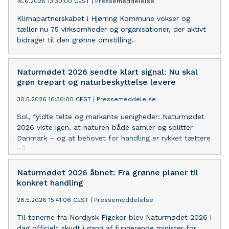
16.6.2026 13:30:00 CEST
|
Pressemeddelelse
Klimapartnerskabet i Hjørring Kommune vokser og
tæller nu 75 virksomheder og organisationer, der aktivt
bidrager til den grønne omstilling.
Naturmødet 2026 sendte klart signal: Nu skal
grøn trepart og naturbeskyttelse levere
30.5.2026 16:30:00 CEST
|
Pressemeddelelse
Sol, fyldte telte og markante uenigheder: Naturmødet
2026 viste igen, at naturen både samler og splitter
Danmark – og at behovet for handling er rykket tættere
på.
Naturmødet 2026 åbnet: Fra grønne planer til
konkret handling
28.5.2026 15:41:06 CEST
|
Pressemeddelelse
Til tonerne fra Nordjysk Pigekor blev Naturmødet 2026 i
dag officielt skudt i gang af fungerende minister for