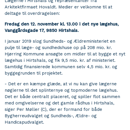
Lægerne i Hirtshals og repræsentanter fra
Arkitektfirmaet Hovaldt. Medier er velkomne til at
deltage til overdragelsen:
Fredag den 12. november kl. 13.00 i det nye lægehus,
Vanggårdsgade 17, 9850 Hirtshals.
I januar 2019 slog Sundheds- og Ældreministeriet en
pulje til læge- og sundhedshuse op på 208 mio. kr.
Hjørring Kommune ansøgte om midler til at bygge et nyt
lægehus i Hirtshals, og fik 9,5 mio. kr. af ministeriet.
Samtidig finansierede kommunen selv 4,5 mio. kr. og
byggegrunden til projektet.
- Det er en kæmpe glæde, at vi nu kan give lægerne
nøglerne til det splinternye og topmoderne lægehus.
Det er både centralt placeret, og spiller flot sammen
med omgivelserne og det gamle rådhus i Hirtshals,
siger Per Møller (C), der er formand for både
Bygherreudvalget og Sundheds-, Ældre- og
Handicapudvalget.