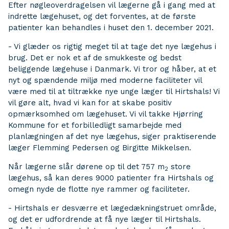
Efter nøgleoverdragelsen vil lægerne gå i gang med at
indrette lægehuset, og det forventes, at de første
patienter kan behandles i huset den 1. december 2021.
- Vi glæder os rigtig meget til at tage det nye lægehus i
brug. Det er nok et af de smukkeste og bedst
beliggende lægehuse i Danmark. Vi tror og håber, at et
nyt og spændende miljø med moderne faciliteter vil
være med til at tiltrække nye unge læger til Hirtshals! Vi
vil gøre alt, hvad vi kan for at skabe positiv
opmærksomhed om lægehuset. Vi vil takke Hjørring
Kommune for et forbilledligt samarbejde med
planlægningen af det nye lægehus, siger praktiserende
læger Flemming Pedersen og Birgitte Mikkelsen.
Når lægerne slår dørene op til det 757 m
store
2
lægehus, så kan deres 9000 patienter fra Hirtshals og
omegn nyde de flotte nye rammer og faciliteter.
- Hirtshals er desværre et lægedækningstruet område,
og det er udfordrende at få nye læger til Hirtshals.