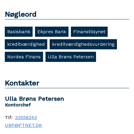
Nøgleord
Basisbank
Ekpres Bank
Finanstilsynet
kreditværdighed
kreditværdighedsvurdering
Nordea Finans
Ulla Brøns Petersen
Kontakter
Ulla Brøns Petersen
Kontorchef
Tlf:
33558243
UBP@FTNET.DK