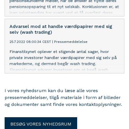
pensionskunderne møder, når de ønsker at flytte deres
pensionsopsparing til et nyt selskab. Konklusionen er, at
især selvstændige har svært ved at få overført deres
hvilende, obligatoriske pensionsordninger til private
aftaler. Og det strider mod kundens interesse og god
Advarsel mod at handle værdipapirer med sig
skik.
selv (wash trading)
25.7.2022 08:00:34 CEST
|
Pressemeddelelse
Finanstilsynet oplever et stigende antal sager, hvor
private investorer handler værdipapirer med sig selv på
markederne, og dermed begår wash trading.
Finanstilsynet advarer investorer om at begå wash
trades, da det er ulovligt og kan føre til fængselsstraf.
I vores nyhedsrum kan du læse alle vores
pressemeddelelser, tilgå materiale i form af billeder
og dokumenter samt finde vores kontaktoplysninger.
BESØG VORES NYHEDSRUM