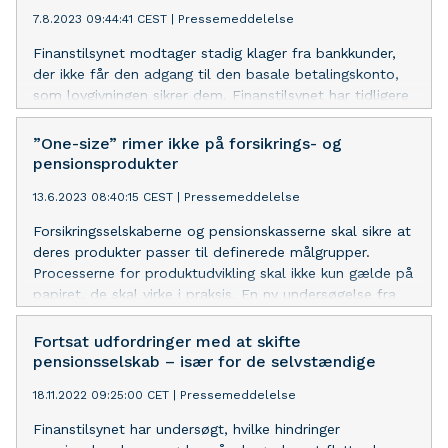
7.8.2023 09:44:41 CEST
|
Pressemeddelelse
Finanstilsynet modtager stadig klager fra bankkunder,
der ikke får den adgang til den basale betalingskonto,
som lovgivningen sikrer dem. Finanstilsynet har tidligere
indskærpet reglerne overfor bankerne, og vil nu
undersøge, hvordan bankerne håndterer reglerne.
”One-size” rimer ikke på forsikrings- og
pensionsprodukter
13.6.2023 08:40:15 CEST
|
Pressemeddelelse
Forsikringsselskaberne og pensionskasserne skal sikre at
deres produkter passer til definerede målgrupper.
Processerne for produktudvikling skal ikke kun gælde på
papiret, de skal virke i praksis. En ny undersøgelse fra
Finanstilsynet viser, at branchen i praksis fortsat
mangler at tage skridtet fuldt ud og rent faktisk
Fortsat udfordringer med at skifte
kortlægge målgrupperne.
pensionsselskab – især for de selvstændige
18.11.2022 09:25:00 CET
|
Pressemeddelelse
Finanstilsynet har undersøgt, hvilke hindringer